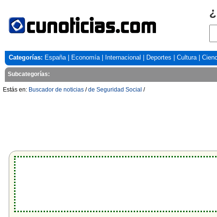
¿
Categorías:
España
|
Economía
|
Internacional
|
Deportes
|
Cultura
|
Cienc
Subcategorías:
Estás en:
Buscador de noticias
/
de Seguridad Social
/