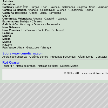
Asturias
Cantabria
Castilla y León
:
Ávila
·
Burgos
·
León
·
Palencia
·
Salamanca
·
Segovia
·
Soria
·
Valladoli
Castilla-La Mancha
:
Albacete
·
Ciudad Real
·
Cuenca
·
Guadalajara
·
Toledo
Cataluña
:
Barcelona
·
Girona
·
Lleida
·
Tarragona
Ceuta
Comunidad Valenciana
:
Alicante
·
Castellón
·
Valencia
Extremadura
:
Badajoz
·
Cáceres
Galicia
:
A Coruña
·
Lugo
·
Ourense
·
Pontevedra
Islas Baleares
Islas Canarias
:
Las Palmas
·
Santa Cruz De Tenerife
La Rioja
Madrid
Melilla
Murcia
Navarra
País Vasco
:
Álava
·
Guipuzcoa
·
Vizcaya
Sobre www.cunoticias.com
Acerca de cunoticias
·
Quiénes somos
·
Preguntas frecuentes
·
Añadir fuente
·
Contactar
Red Cuasar
Toner HP · Notas de prensa · Noticias de fútbol · Noticias Murcia
© 2006 - 2011 www.cunoticias.com Tod