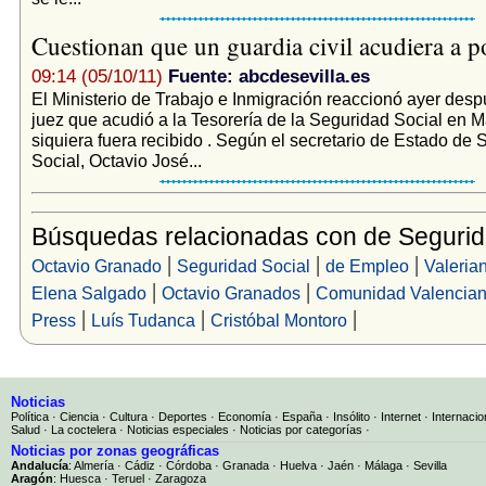
Cuestionan que un guardia civil acudiera a 
09:14 (05/10/11)
Fuente: abcdesevilla.es
El Ministerio de Trabajo e Inmigración reaccionó ayer desp
juez que acudió a la Tesorería de la Seguridad Social en M
siquiera fuera recibido . Según el secretario de Estado de
Social, Octavio José...
Búsquedas relacionadas con de Segurid
|
|
|
Octavio Granado
Seguridad Social
de Empleo
Valeria
|
|
Elena Salgado
Octavio Granados
Comunidad Valencia
|
|
|
Press
Luís Tudanca
Cristóbal Montoro
Noticias
Política
·
Ciencia
·
Cultura
·
Deportes
·
Economía
·
España
·
Insólito
·
Internet
·
Internacio
Salud
·
La coctelera
·
Noticias especiales
·
Noticias por categorías
·
Noticias por zonas geográficas
Andalucía
:
Almería
·
Cádiz
·
Córdoba
·
Granada
·
Huelva
·
Jaén
·
Málaga
·
Sevilla
Aragón
:
Huesca
·
Teruel
·
Zaragoza