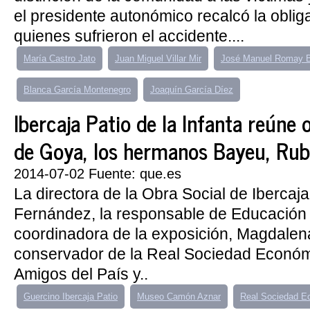
el presidente autonómico recalcó la oblig
quienes sufrieron el accidente....
María Castro Jato
Juan Miguel Villar Mir
José Manuel Romay B
Blanca García Montenegro
Joaquín García Díez
Ibercaja Patio de la Infanta reúne
de Goya, los hermanos Bayeu, Rub
2014-07-02 Fuente: que.es
La directora de la Obra Social de Ibercaja
Fernández, la responsable de Educación 
coordinadora de la exposición, Magdalena
conservador de la Real Sociedad Econó
Amigos del País y..
Guercino Ibercaja Patio
Museo Camón Aznar
Real Sociedad E