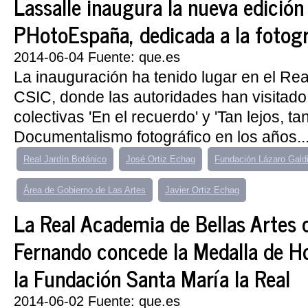
Lassalle inaugura la nueva edición
PHotoEspaña, dedicada a la fotogr
2014-06-04 Fuente: que.es
La inauguración ha tenido lugar en el Rea
CSIC, donde las autoridades han visitado
colectivas 'En el recuerdo' y 'Tan lejos, ta
Documentalismo fotográfico en los años..
Real Jardín Botánico
José Ortiz Echag
Fundación Lázaro Gald
Área de Gobierno de Las Artes
Javier Ortiz Echag
La Real Academia de Bellas Artes 
Fernando concede la Medalla de H
la Fundación Santa María la Real
2014-06-02 Fuente: que.es