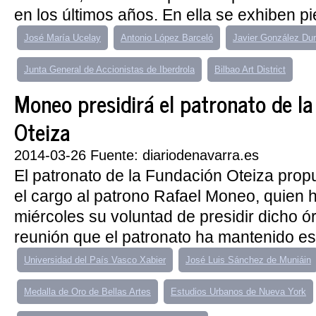
en los últimos años. En ella se exhiben pi
José María Ucelay
Antonio López Barceló
Javier González Du
Junta General de Accionistas de Iberdrola
Bilbao Art District
Moneo presidirá el patronato de l
Oteiza
2014-03-26 Fuente: diariodenavarra.es
El patronato de la Fundación Oteiza pro
el cargo al patrono Rafael Moneo, quien 
miércoles su voluntad de presidir dicho ó
reunión que el patronato ha mantenido est
Universidad del País Vasco Xabier
José Luis Sánchez de Muniáin
Medalla de Oro de Bellas Artes
Estudios Urbanos de Nueva York