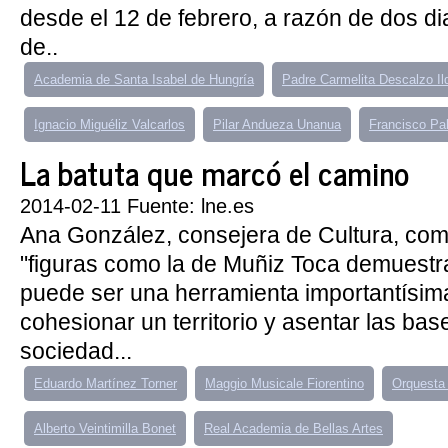
desde el 12 de febrero, a razón de dos dia
de..
Academia de Santa Isabel de Hungría
Padre Carmelita Descalzo Il
Ignacio Miguéliz Valcarlos
Pilar Andueza Unanua
Francisco Pal
La batuta que marcó el camino
2014-02-11 Fuente: lne.es
Ana González, consejera de Cultura, co
"figuras como la de Muñiz Toca demuestr
puede ser una herramienta importantísima
cohesionar un territorio y asentar las ba
sociedad...
Eduardo Martínez Torner
Maggio Musicale Fiorentino
Orquesta 
Alberto Veintimilla Bonet
Real Academia de Bellas Artes