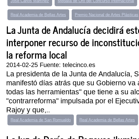
José Carlos Martínez
Medalla de Oro del Concurso Internacional
Real Academia de Bellas Artes
Premio Nacional de Artes Plásticas
La Junta de Andalucía decidirá es
interponer recurso de inconstituci
la reforma local
2014-02-25 Fuente: telecinco.es
La presidenta de la Junta de Andalucía, 
manifestó días atrás que su Gobierno va 
todas las herramientas" que tiene a su al
"contrarreforma" impulsada por el Ejecut
Rajoy y que,..
Real Academia de San Romualdo
Real Academia de Bellas Artes