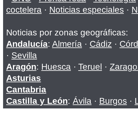
coctelera
·
Noticias especiales
·
N
Noticias por zonas geográficas:
Andalucía
:
Almería
·
Cádiz
·
Cór
·
Sevilla
Aragón
:
Huesca
·
Teruel
·
Zarago
Asturias
Cantabria
Castilla y León
:
Ávila
·
Burgos
·
Soria
·
Valladolid
·
Zamora
Castilla-La Mancha
:
Albacete
·
C
Toledo