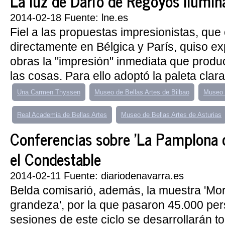
La luz de Darío de Regoyos ilumin
2014-02-18 Fuente: lne.es
Fiel a las propuestas impresionistas, que
directamente en Bélgica y París, quiso e
obras la "impresión" inmediata que produ
las cosas. Para ello adoptó la paleta clara
Una Carmen Thyssen
Museo de Bellas Artes de Bilbao
Museo 
Real Academia de Bellas Artes
Museo de Bellas Artes de Asturias
Conferencias sobre 'La Pamplona 
el Condestable
2014-02-11 Fuente: diariodenavarra.es
Belda comisarió, además, la muestra 'Mo
grandeza', por la que pasaron 45.000 pe
sesiones de este ciclo se desarrollarán t