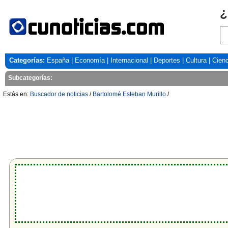
¿
Categorías:
España
|
Economía
|
Internacional
|
Deportes
|
Cultura
|
Cienc
Subcategorías:
Estás en:
Buscador de noticias
/
Bartolomé Esteban Murillo
/