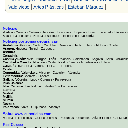
|
|
|
Valdivieso
Artes Plásticas
Esteban Márquez
Noticias
Política
·
Ciencia
·
Cultura
·
Deportes
·
Economía
·
España
·
Insólito
·
Internet
·
Internacio
Salud
·
La coctelera
·
Noticias especiales
·
Noticias por categorías
·
Noticias por zonas geográficas
Andalucía
:
Almería
·
Cádiz
·
Córdoba
·
Granada
·
Huelva
·
Jaén
·
Málaga
·
Sevilla
Aragón
:
Huesca
·
Teruel
·
Zaragoza
Asturias
Cantabria
Castilla y León
:
Ávila
·
Burgos
·
León
·
Palencia
·
Salamanca
·
Segovia
·
Soria
·
Valladoli
Castilla-La Mancha
:
Albacete
·
Ciudad Real
·
Cuenca
·
Guadalajara
·
Toledo
Cataluña
:
Barcelona
·
Girona
·
Lleida
·
Tarragona
Ceuta
Comunidad Valenciana
:
Alicante
·
Castellón
·
Valencia
Extremadura
:
Badajoz
·
Cáceres
Galicia
:
A Coruña
·
Lugo
·
Ourense
·
Pontevedra
Islas Baleares
Islas Canarias
:
Las Palmas
·
Santa Cruz De Tenerife
La Rioja
Madrid
Melilla
Murcia
Navarra
País Vasco
:
Álava
·
Guipuzcoa
·
Vizcaya
Sobre www.cunoticias.com
Acerca de cunoticias
·
Quiénes somos
·
Preguntas frecuentes
·
Añadir fuente
·
Contactar
Red Cuasar