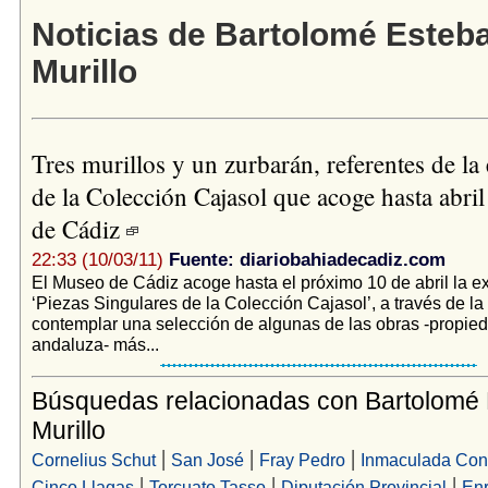
Noticias de Bartolomé Esteb
Murillo
Tres murillos y un zurbarán, referentes de la
de la Colección Cajasol que acoge hasta abri
de Cádiz
22:33 (10/03/11)
Fuente: diariobahiadecadiz.com
El Museo de Cádiz acoge hasta el próximo 10 de abril la e
‘Piezas Singulares de la Colección Cajasol’, a través de l
contemplar una selección de algunas de las obras -propied
andaluza- más...
Búsquedas relacionadas con Bartolomé
Murillo
|
|
|
Cornelius Schut
San José
Fray Pedro
Inmaculada Con
|
|
|
Cinco Llagas
Torcuato Tasso
Diputación Provincial
Enr