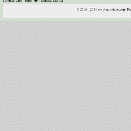
comprar vino · Toner HP · Noticias Murcia
© 2006 - 2011 www.cunoticias.com Tod