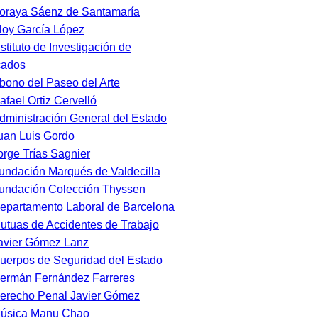
oraya Sáenz de Santamaría
loy García López
nstituto de Investigación de
cados
bono del Paseo del Arte
afael Ortiz Cervelló
dministración General del Estado
uan Luis Gordo
orge Trías Sagnier
undación Marqués de Valdecilla
undación Colección Thyssen
epartamento Laboral de Barcelona
utuas de Accidentes de Trabajo
avier Gómez Lanz
uerpos de Seguridad del Estado
ermán Fernández Farreres
erecho Penal Javier Gómez
úsica Manu Chao