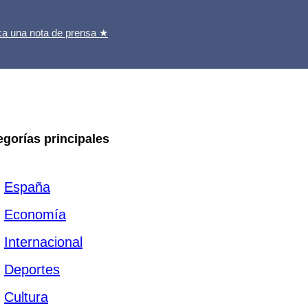
ca una nota de prensa ★
egorías principales
España
Economía
Internacional
Deportes
Cultura