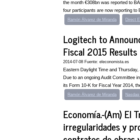
the month €308bn was reported to BATS’
four participants are now reporting to
Ramón Álvarez de Miranda
Direct 
Logitech to Announc
Fiscal 2015 Results
2014-07-08 Fuente: eleconomista.es
Eastern Daylight Time and Thursday,
Due to an ongoing Audit Committee in
its Form 10-K for Fiscal Year 2014, thes
Ramón Álvarez de Miranda
Nasdaq 
Economía.-(Am) El T
irregularidades y p
contratos de obras 