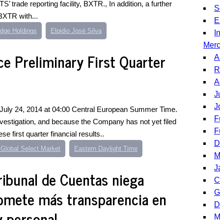
 trade reporting facility, BXTR., In addition, a further
S
 BXTR with...
E
Edge Holdings
Elpidio José Silva
I
Mer
e Preliminary First Quarter
A
R
A
J
J
 July 24, 2014 at 04:00 Central European Summer Time.
F
vestigation, and because the Company has not yet filed
F
e first quarter financial results..
D
Global Select Market
Eastern Daylight Time
M
J
ribunal de Cuentas niega
C
romete más transparencia en
G
D
y personal
M