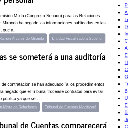
P
Á
misión Mixta (Congreso-Senado) para las Relaciones
L
de Miranda ha negado las informaciones publicadas en las
D
, que a..
I
Ramón Álvarez de Miranda
Entidad Fiscalizadora Superior
C
A
as se someterá a una auditoría
E
H
C
G
T
 de contratación se han adecuado "a los procedimientos
B
ha negado que el Tribunal trocease contratos para evitar
U
 público ya que se..
E
n Mixta de Relaciones
Tribunal de Cuentas Modificará
B
J
ribunal de Cuentas comparecerá
C