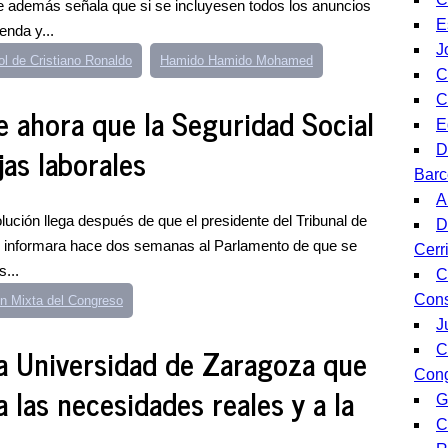
e además señala que si se incluyesen todos los anuncios
E
enda y...
J
l de Cristiano Ronaldo
Hamido Hamido Mohamed
C
C
e ahora que la Seguridad Social
E
jas laborales
D
Barc
A
lución llega después de que el presidente del Tribunal de
D
 informara hace dos semanas al Parlamento de que se
Cerri
...
C
Cons
n Mixta del Congreso
J
la Universidad de Zaragoza que
C
Con
 las necesidades reales y a la
G
C