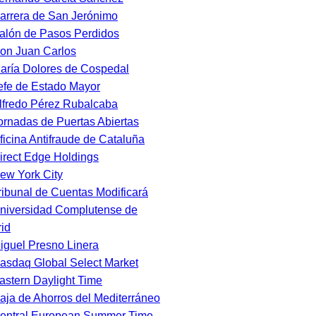
arrera de San Jerónimo
alón de Pasos Perdidos
on Juan Carlos
aría Dolores de Cospedal
efe de Estado Mayor
lfredo Pérez Rubalcaba
ornadas de Puertas Abiertas
ficina Antifraude de Cataluña
irect Edge Holdings
ew York City
ribunal de Cuentas Modificará
niversidad Complutense de
id
iguel Presno Linera
asdaq Global Select Market
astern Daylight Time
aja de Ahorros del Mediterráneo
entral European Summer Time