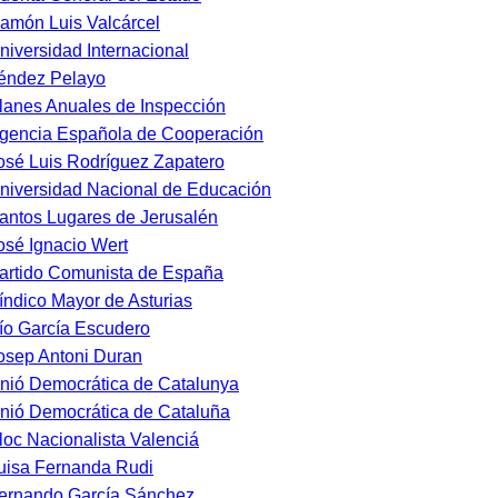
amón Luis Valcárcel
niversidad Internacional
éndez Pelayo
lanes Anuales de Inspección
gencia Española de Cooperación
osé Luis Rodríguez Zapatero
niversidad Nacional de Educación
antos Lugares de Jerusalén
osé Ignacio Wert
artido Comunista de España
índico Mayor de Asturias
ío García Escudero
osep Antoni Duran
nió Democrática de Catalunya
nió Democrática de Cataluña
loc Nacionalista Valenciá
uisa Fernanda Rudi
ernando García Sánchez