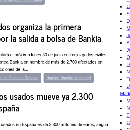
C
S
D
os organiza la primera
M
r la salida a bolsa de Bankia
J
A
J
ará el próximo lunes 30 de junio en los juzgados civiles
O
ontra Bankia en nombre de más de 2.700 afectados en
D
ciones de la...
N
l de Cristiano Ronaldo
Hamido Hamido Mohamed
T
U
tos usados mueve ya 2.300
Madr
M
España
N
E
C
s usados en España es de 2.300 millones de euros, según
C