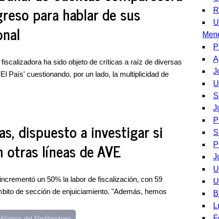
greso para hablar de sus
R
U
onal
Men
P
A
fiscalizadora ha sido objeto de críticas a raíz de diversas
J
El País' cuestionando, por un lado, la multiplicidad de
U
S
J
P
as, dispuesto a investigar si
S
 otras líneas de AVE
P
J
U
ncrementó un 50% la labor de fiscalización, con 59
U
bito de sección de enjuiciamiento. "Además, hemos
B
L
F
 Ahorros del Mediterráneo