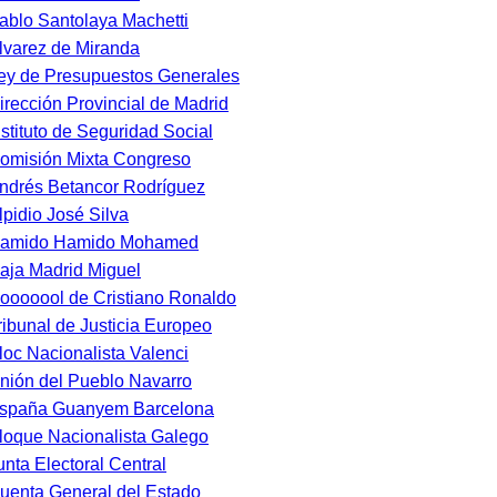
ablo Santolaya Machetti
lvarez de Miranda
ey de Presupuestos Generales
irección Provincial de Madrid
nstituto de Seguridad Social
omisión Mixta Congreso
ndrés Betancor Rodríguez
lpidio José Silva
amido Hamido Mohamed
aja Madrid Miguel
ooooool de Cristiano Ronaldo
ribunal de Justicia Europeo
loc Nacionalista Valenci
nión del Pueblo Navarro
spaña Guanyem Barcelona
loque Nacionalista Galego
unta Electoral Central
uenta General del Estado