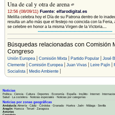
Una de cal y otra de arena
12:56 (08/09/11)
Fuente: elfarodigital.es
Melilla celebra hoy el Día de su Patrona dentro de lo inad
resulta un año más que el festejo no coincida con la Feria,
se celebre en honor a la misma Virgen de la Victoria....
Búsquedas relacionadas con Comisión M
Congreso
|
|
|
Unión Europea
Comisión Mixta
Partido Popular
José 
|
|
|
|
Clemente
Comisión Europea
Juan Vivas
Leire Pajín
|
|
Socialista
Medio Ambiente
Noticias
Política
·
Ciencia
·
Cultura
·
Deportes
·
Economía
·
España
·
Insólito
·
Internet
·
Internacio
Salud
·
La coctelera
·
Noticias especiales
·
Noticias por categorías
·
Noticias por zonas geográficas
Andalucía
:
Almería
·
Cádiz
·
Córdoba
·
Granada
·
Huelva
·
Jaén
·
Málaga
·
Sevilla
Aragón
:
Huesca
·
Teruel
·
Zaragoza
Asturias
Cantabria