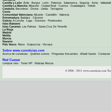
Castilla y León
:
Ávila
·
Burgos
·
León
·
Palencia
·
Salamanca
·
Segovia
·
Soria
·
Valladoli
Castilla-La Mancha
:
Albacete
·
Ciudad Real
·
Cuenca
·
Guadalajara
·
Toledo
Cataluña
:
Barcelona
·
Girona
·
Lleida
·
Tarragona
Ceuta
Comunidad Valenciana
:
Alicante
·
Castellón
·
Valencia
Extremadura
:
Badajoz
·
Cáceres
Galicia
:
A Coruña
·
Lugo
·
Ourense
·
Pontevedra
Islas Baleares
Islas Canarias
:
Las Palmas
·
Santa Cruz De Tenerife
La Rioja
Madrid
Melilla
Murcia
Navarra
País Vasco
:
Álava
·
Guipuzcoa
·
Vizcaya
Sobre www.cunoticias.com
Acerca de cunoticias
·
Quiénes somos
·
Preguntas frecuentes
·
Añadir fuente
·
Contactar
Red Cuasar
comprar vino · Toner HP · Noticias Murcia
© 2006 - 2011 www.cunoticias.com Tod