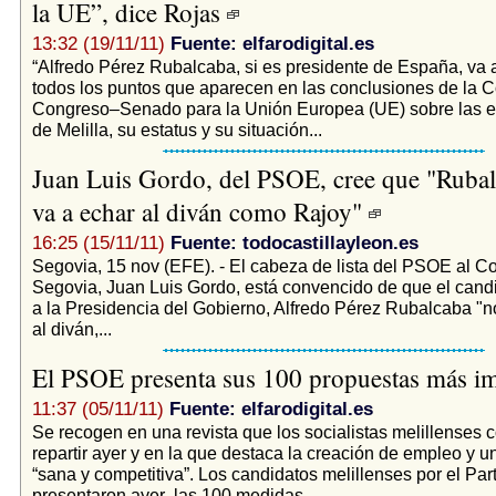
la UE”, dice Rojas
13:32 (19/11/11)
Fuente: elfarodigital.es
“Alfredo Pérez Rubalcaba, si es presidente de España, va 
todos los puntos que aparecen en las conclusiones de la 
Congreso–Senado para la Unión Europea (UE) sobre las e
de Melilla, su estatus y su situación...
Juan Luis Gordo, del PSOE, cree que "Rubal
va a echar al diván como Rajoy"
16:25 (15/11/11)
Fuente: todocastillayleon.es
Segovia, 15 nov (EFE). - El cabeza de lista del PSOE al C
Segovia, Juan Luis Gordo, está convencido de que el candi
a la Presidencia del Gobierno, Alfredo Pérez Rubalcaba "n
al diván,...
El PSOE presenta sus 100 propuestas más i
11:37 (05/11/11)
Fuente: elfarodigital.es
Se recogen en una revista que los socialistas melillenses
repartir ayer y en la que destaca la creación de empleo y 
“sana y competitiva”. Los candidatos melillenses por el Part
presentaron ayer las 100 medidas...