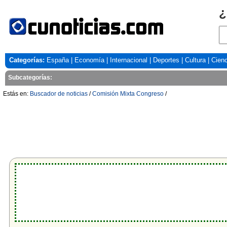
¿
Categorías:
España
|
Economía
|
Internacional
|
Deportes
|
Cultura
|
Cienc
Subcategorías:
Estás en:
Buscador de noticias
/
Comisión Mixta Congreso
/