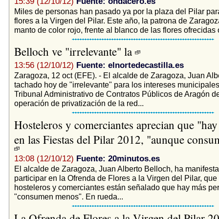
15:39 (12/10/12)
Fuente: ondacero.es
Miles de personas han pasado ya por la plaza del Pilar para
flores a la Virgen del Pilar. Este año, la patrona de Zarago
manto de color rojo, frente al blanco de las flores ofrecidas o
Belloch ve "irrelevante" la
13:56 (12/10/12)
Fuente: elnortedecastilla.es
Zaragoza, 12 oct (EFE). - El alcalde de Zaragoza, Juan Alb
tachado hoy de "irrelevante" para los intereses municipales
Tribunal Administrativo de Contratos Públicos de Aragón de
operación de privatización de la red...
Hosteleros y comerciantes aprecian que "hay
en las Fiestas del Pilar 2012, "aunque cons
13:08 (12/10/12)
Fuente: 20minutos.es
El alcalde de Zaragoza, Juan Alberto Belloch, ha manifesta
participar en la Ofrenda de Flores a la Virgen del Pilar, que
hosteleros y comerciantes están señalado que hay más pe
"consumen menos". En rueda...
La Ofrenda de Flores a la Virgen del Pilar 2