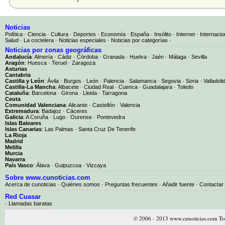
Noticias
Política
·
Ciencia
·
Cultura
·
Deportes
·
Economía
·
España
·
Insólito
·
Internet
·
Internacio
Salud
·
La coctelera
·
Noticias especiales
·
Noticias por categorías
·
Noticias por zonas geográficas
Andalucía
:
Almería
·
Cádiz
·
Córdoba
·
Granada
·
Huelva
·
Jaén
·
Málaga
·
Sevilla
Aragón
:
Huesca
·
Teruel
·
Zaragoza
Asturias
Cantabria
Castilla y León
:
Ávila
·
Burgos
·
León
·
Palencia
·
Salamanca
·
Segovia
·
Soria
·
Valladoli
Castilla-La Mancha
:
Albacete
·
Ciudad Real
·
Cuenca
·
Guadalajara
·
Toledo
Cataluña
:
Barcelona
·
Girona
·
Lleida
·
Tarragona
Ceuta
Comunidad Valenciana
:
Alicante
·
Castellón
·
Valencia
Extremadura
:
Badajoz
·
Cáceres
Galicia
:
A Coruña
·
Lugo
·
Ourense
·
Pontevedra
Islas Baleares
Islas Canarias
:
Las Palmas
·
Santa Cruz De Tenerife
La Rioja
Madrid
Melilla
Murcia
Navarra
País Vasco
:
Álava
·
Guipuzcoa
·
Vizcaya
Sobre www.cunoticias.com
Acerca de cunoticias
·
Quiénes somos
·
Preguntas frecuentes
·
Añadir fuente
·
Contactar
Red Cuasar
· Llamadas baratas
© 2006 - 2013 www.cunoticias.com Tod