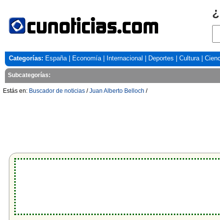
¿
Categorías:
España
|
Economía
|
Internacional
|
Deportes
|
Cultura
|
Cienc
Subcategorías:
Estás en:
Buscador de noticias
/
Juan Alberto Belloch
/