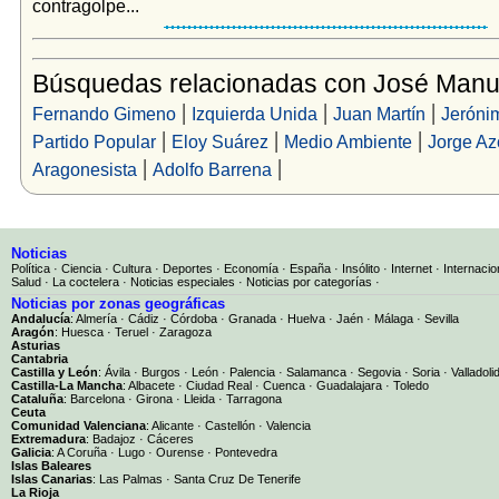
contragolpe...
Búsquedas relacionadas con José Manu
|
|
|
Fernando Gimeno
Izquierda Unida
Juan Martín
Jeróni
|
|
|
Partido Popular
Eloy Suárez
Medio Ambiente
Jorge Az
|
|
Aragonesista
Adolfo Barrena
Noticias
Política
·
Ciencia
·
Cultura
·
Deportes
·
Economía
·
España
·
Insólito
·
Internet
·
Internacio
Salud
·
La coctelera
·
Noticias especiales
·
Noticias por categorías
·
Noticias por zonas geográficas
Andalucía
:
Almería
·
Cádiz
·
Córdoba
·
Granada
·
Huelva
·
Jaén
·
Málaga
·
Sevilla
Aragón
:
Huesca
·
Teruel
·
Zaragoza
Asturias
Cantabria
Castilla y León
:
Ávila
·
Burgos
·
León
·
Palencia
·
Salamanca
·
Segovia
·
Soria
·
Valladoli
Castilla-La Mancha
:
Albacete
·
Ciudad Real
·
Cuenca
·
Guadalajara
·
Toledo
Cataluña
:
Barcelona
·
Girona
·
Lleida
·
Tarragona
Ceuta
Comunidad Valenciana
:
Alicante
·
Castellón
·
Valencia
Extremadura
:
Badajoz
·
Cáceres
Galicia
:
A Coruña
·
Lugo
·
Ourense
·
Pontevedra
Islas Baleares
Islas Canarias
:
Las Palmas
·
Santa Cruz De Tenerife
La Rioja