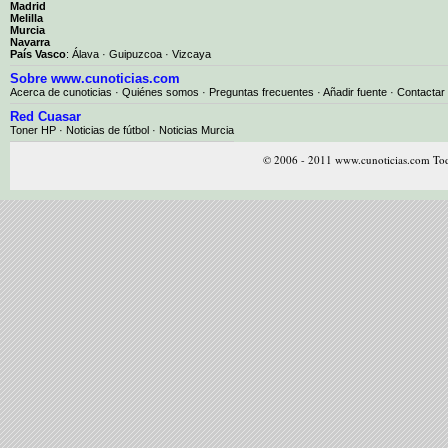
Madrid
Melilla
Murcia
Navarra
País Vasco
:
Álava
·
Guipuzcoa
·
Vizcaya
Sobre www.cunoticias.com
Acerca de cunoticias
·
Quiénes somos
·
Preguntas frecuentes
·
Añadir fuente
·
Contactar
Red Cuasar
Toner HP · Noticias de fútbol · Noticias Murcia
© 2006 - 2011 www.cunoticias.com Tod