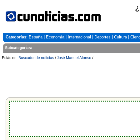
¿
Categorías:
España
|
Economía
|
Internacional
|
Deportes
|
Cultura
|
Cienc
Subcategorías:
Estás en:
Buscador de noticias
/
José Manuel Alonso
/