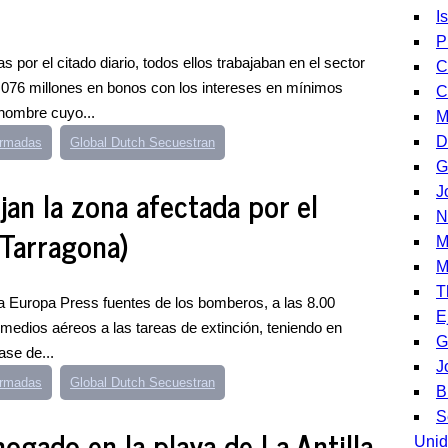
I
P
 por el citado diario, todos ellos trabajaban en el sector
C
3.076 millones en bonos con los intereses en mínimos
C
 hombre cuyo...
M
D
Armadas
Global Dutch Secuestran
G
n la zona afectada por el
J
N
(Tarragona)
M
M
T
a Europa Press fuentes de los bomberos, a las 8.00
E
medios aéreos a las tareas de extinción, teniendo en
G
ase de...
J
Armadas
Global Dutch Secuestran
B
S
gado en la playa de La Antilla
Unid