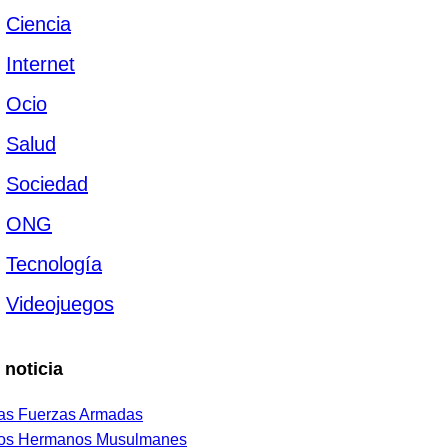
Ciencia
Internet
Ocio
Salud
Sociedad
ONG
Tecnología
Videojuegos
 noticia
as Fuerzas Armadas
os Hermanos Musulmanes