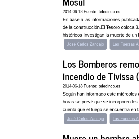
Mosul
2014-06-18 Fuente: telecinco.es
En base a las informaciones publicadas
de la construcción.El Tesoro coloca 
históricos Investigan la muerte de un
José Carlos Zancajo
Las Fuerzas 
Los Bomberos remoja
incendio de Tivissa 
2014-06-18 Fuente: telecinco.es
Según han informado este miércoles 
horas se prevé que se incorporen los 
cuenta que el fuego se encuentra en f
José Carlos Zancajo
Las Fuerzas 
Muere un hombre aho