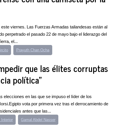
d este viernes. Las Fuerzas Armadas tailandesas están al
ado perpetrado el pasado 22 de mayo bajo el liderazgo del
rra, el...
rcito
Prayuth Chan Ocha
mpedir que las élites corruptas
cia política"
s elecciones en las que se impuso el líder de los
.Egipto vota por primera vez tras el derrocamiento de
sidenciales antes que las...
 Interior
Gamal Abdel Nasser