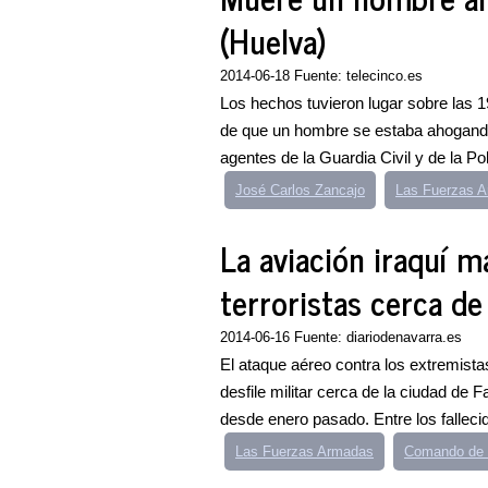
(Huelva)
2014-06-18 Fuente: telecinco.es
Los hechos tuvieron lugar sobre las 1
de que un hombre se estaba ahogando e
agentes de la Guardia Civil y de la Pol
José Carlos Zancajo
Las Fuerzas 
La aviación iraquí 
terroristas cerca de
2014-06-16 Fuente: diariodenavarra.es
El ataque aéreo contra los extremist
desfile militar cerca de la ciudad de F
desde enero pasado. Entre los fallecid
Las Fuerzas Armadas
Comando de O