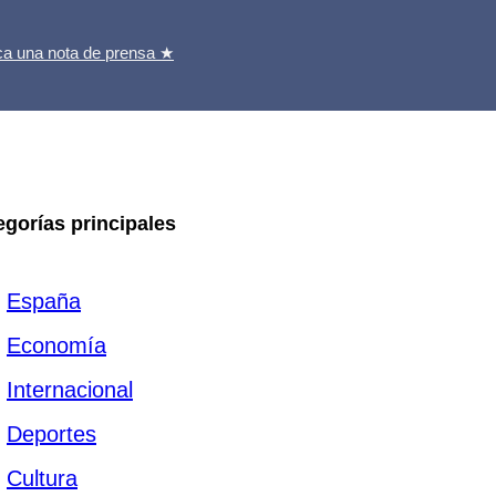
ca una nota de prensa ★
egorías principales
España
Economía
Internacional
Deportes
Cultura