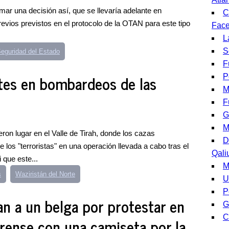
ar una decisión así, que se llevaría adelante en
C
revios previstos en el protocolo de la OTAN para este tipo
Fac
L
S
eguridad del Estado
F
tes en bombardeos de las
P
M
F
G
M
ieron lugar en el Valle de Tirah, donde los cazas
D
los "terroristas" en una operación llevada a cabo tras el
Qali
 que este...
M
s
Waziristán del Norte
U
P
an a un belga por protestar en
G
C
ense con una camiseta por la