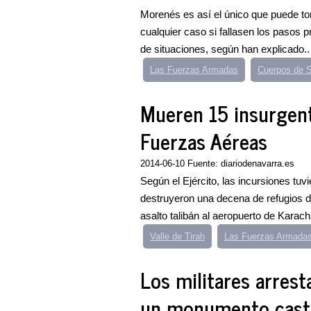
Morenés es así el único que puede tom
cualquier caso si fallasen los pasos p
de situaciones, según han explicado..
Las Fuerzas Armadas
Cuerpos de S
Mueren 15 insurgen
Fuerzas Aéreas
2014-06-10 Fuente: diariodenavarra.es
Según el Ejército, las incursiones tuv
destruyeron una decena de refugios de 
asalto talibán al aeropuerto de Karachi
Valle de Tirah
Las Fuerzas Armada
Los militares arrest
un monumento castr