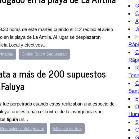
G
C
A
J
9.30 horas de este martes cuando el 112 recibió el aviso
F
n la playa de La Antilla. Al lugar se desplazaron
Ráp
icía Local y efectivos...
C
Armadas
Global Dutch Secuestran
Ráp
R
mata a más de 200 supuestos
Tene
 Faluya
C
Sant
E
as fue perpetrado cuando estos realizaban una especie de
O
aluya, que está bajo el control de la insurgencia suní
Hum
os figura un...
S
peraciones del Ejército
Islámico de Irak
C
G