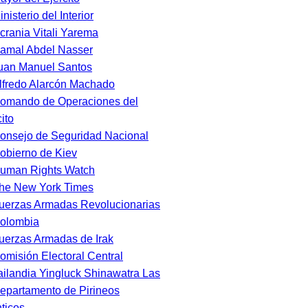
inisterio del Interior
crania Vitali Yarema
amal Abdel Nasser
uan Manuel Santos
lfredo Alarcón Machado
omando de Operaciones del
ito
onsejo de Seguridad Nacional
obierno de Kiev
uman Rights Watch
he New York Times
uerzas Armadas Revolucionarias
olombia
uerzas Armadas de Irak
omisión Electoral Central
ailandia Yingluck Shinawatra Las
epartamento de Pirineos
nticos