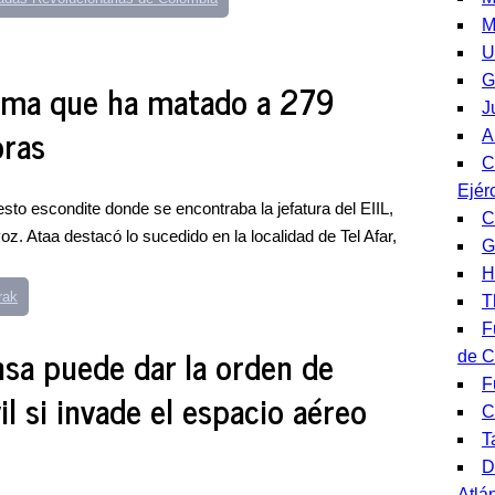
M
U
G
firma que ha matado a 279
J
oras
A
C
Ejérc
sto escondite donde se encontraba la jefatura del EIIL,
C
z. Ataa destacó lo sucedido en la localidad de Tel Afar,
G
H
rak
T
F
nsa puede dar la orden de
de C
F
il si invade el espacio aéreo
C
T
D
Atlá