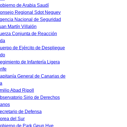
obierno de Arabia Saudí
onsejo Regional Sdot Neguev
gencia Nacional de Seguridad
uan Martín Villalón
uerza Conjunta de Reacción
ida
uerpo de Ejército de Despliegue
ido
egimiento de Infantería Ligera
rife
apitanía General de Canarias de
a
milio Abad Ripoll
bservatorio Sirio de Derechos
anos
ecretario de Defensa
orea del Sur
obierno de Park Geun Hye