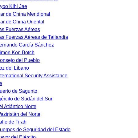
yoo Kihl Jae
ar de China Meridional
ar de China Oriental
as Fuerzas Aéreas
as Fuerzas Aéreas de Tailandia
ernando García Sánchez
imon Kon Botch
onsejo del Pueblo
oz del Líbano
nternational Security Assistance
e
uerto de Sagunto
jército de Sudán del Sur
el Atlántico Norte
aziristán del Norte
alle de Tirah
uerpos de Seguridad del Estado
ayor del Ejército