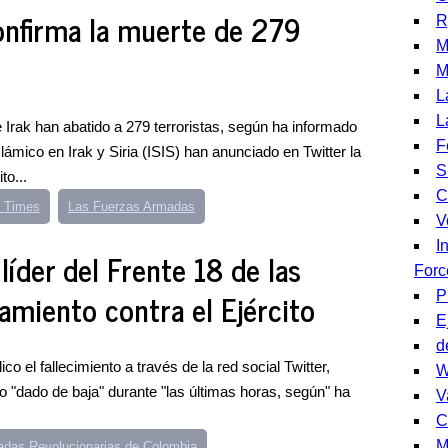
onfirma la muerte de 279
R
M
M
L
L
Irak han abatido a 279 terroristas, según ha informado
F
lámico en Irak y Siria (ISIS) han anunciado en Twitter la
S
to...
C
 Times
Las Fuerzas Armadas
V
I
líder del Frente 18 de las
Forc
amiento contra el Ejército
P
E
d
el fallecimiento a través de la red social Twitter,
W
 "dado de baja" durante "las últimas horas, según" ha
V
C
M
das Revolucionarias de Colombia