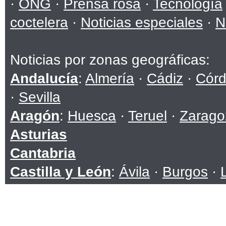
·
ONG
·
Prensa rosa
·
Tecnología
coctelera
·
Noticias especiales
·
N
Noticias por zonas geográficas:
Andalucía
:
Almería
·
Cádiz
·
Cór
·
Sevilla
Aragón
:
Huesca
·
Teruel
·
Zarago
Asturias
Cantabria
Castilla y León
:
Ávila
·
Burgos
·
Soria
·
Valladolid
·
Zamora
Castilla-La Mancha
:
Albacete
·
C