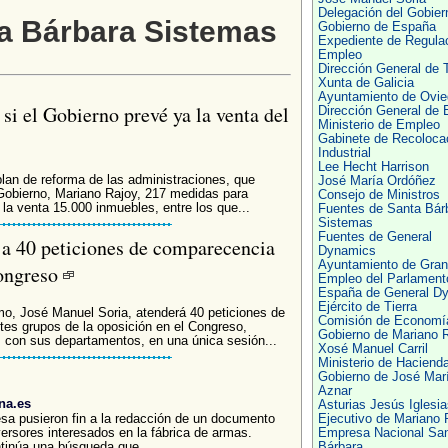
Delegación del Gobier
ta Bárbara Sistemas
Gobierno de España
Expediente de Regula
Empleo
Dirección General de 
Xunta de Galicia
Ayuntamiento de Ovie
i el Gobierno prevé ya la venta del
Dirección General de
Ministerio de Empleo
Gabinete de Recoloca
Industrial
Lee Hecht Harrison
lan de reforma de las administraciones, que
José María Ordóñez
 Gobierno, Mariano Rajoy, 217 medidas para
Consejo de Ministros
 la venta 15.000 inmuebles, entre los que...
Fuentes de Santa Bár
Sistemas
Fuentes de General
a a 40 peticiones de comparecencia
Dynamics
Ayuntamiento de Gra
Congreso
Empleo del Parlament
España de General D
Ejército de Tierra
smo, José Manuel Soria, atenderá 40 peticiones de
Comisión de Economí
tes grupos de la oposición en el Congreso,
Gobierno de Mariano 
s con sus departamentos, en una única sesión...
Xosé Manuel Carril
Ministerio de Haciend
Gobierno de José Mar
Aznar
na.es
Asturias Jesús Iglesia
sa pusieron fin a la redacción de un documento
Ejecutivo de Mariano 
ersores interesados en la fábrica de armas.
Empresa Nacional Sa
tinúa una búsqueda que,...
Bárbara