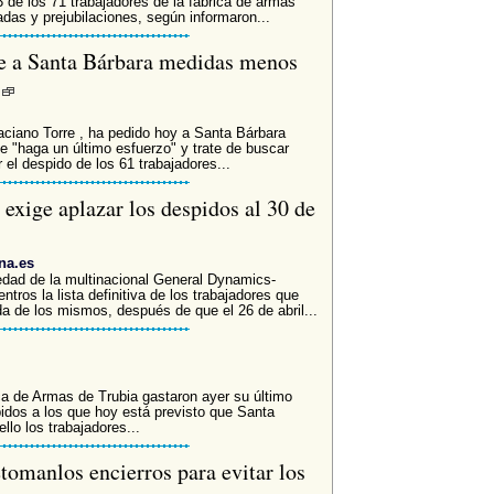
3 de los 71 trabajadores de la fábrica de armas
adas y prejubilaciones, según informaron...
de a Santa Bárbara medidas menos
s
ciano Torre , ha pedido hoy a Santa Bárbara
e "haga un último esfuerzo" y trate de buscar
el despido de los 61 trabajadores...
 exige aplazar los despidos al 30 de
na.es
dad de la multinacional General Dynamics-
tros la lista definitiva de los trabajadores que
da de los mismos, después de que el 26 de abril...
ca de Armas de Trubia gastaron ayer su último
pidos a los que hoy está previsto que Santa
lo los trabajadores...
tomanlos encierros para evitar los