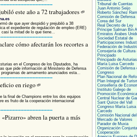
Tribunal de Cuentas
Juan Antonio Seijo
jubiló este año a 72 trabajadores
Roberto Sánchez Ra
Comisión de Defensa
na.es
Corea del Sur
mó de que ayer despidió y prejubiló a 38
Real Decreto de Ley
ica el expediente de regulación de empleo (ERE)
Príncipe Salman Bin A
asi la mitad de lo que tiene...
Emiratos Árabes Unid
Sociedad Estatal de
clare cómo afectarán los recortes a
Participaciones Indust
Federación de Industri
Consejería de Cultura 
Principado
Principado de Asturias
María Luisa Carcedo
sturias en el Congreso de los Diputados, ha
Comisión de Defensa 
as que pide información al Ministerio de Defensa
Congreso
os programas de armamento anunciados esta...
Plan Nacional de Ref
Plan Integral de Turis
eficio en riego
Consellería de Econo
Instituto Galego de
Promoción Económic
de la final de Champions entre los dos equipos
Central Nuclear de Ga
re es fruto de la cooperación internacional
Sant Quirze del Vall
Congreso María Luisa
Carcedo
l «Pizarro» abren la puerta a más
Comisión Nacional del
Mercado de Valores
Parador de Muxia
Organización Conjunta
Cooperación
Agencia Europea de D