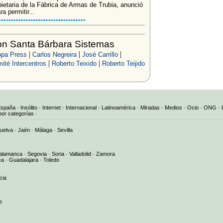
etaria de la Fábrica de Armas de Trubia, anunció
a permitir...
on Santa Bárbara Sistemas
|
|
|
opa Press
Carlos Negreira
José Carrillo
|
|
ité Intercentros
Roberto Teixido
Roberto Teijido
España
·
Insólito
·
Internet
·
Internacional
·
Latinoamérica
·
Miradas
·
Medios
·
Ocio
·
ONG
·
por categorías
·
uelva
·
Jaén
·
Málaga
·
Sevilla
alamanca
·
Segovia
·
Soria
·
Valladolid
·
Zamora
ca
·
Guadalajara
·
Toledo
cia
e