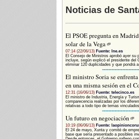
Noticias de San
El PSOE pregunta en Madrid s
solar de la Vega
07:14 (22/06/13)
Fuente: lne.es
El Consejo de Ministros aprobó ayer su p
incluye, según explicó el presidente del
eliminar 120 duplicidades y que pondrá a
El ministro Soria se enfrent
en una misma sesión en el 
12:31 (16/06/13)
Fuente: telecinco.es
El ministro de Industria, Energía y Turi
comparecencia realizadas por los diferen
relativas a todo tipo de temas vinculado
Un futuro en negociación
10:19 (06/06/13)
Fuente: laopinioncoru
El 24 de mayo, Xunta y comité de empre
base que sería presentado a posibles inv
Desde entonces, el Gobierno gallego con