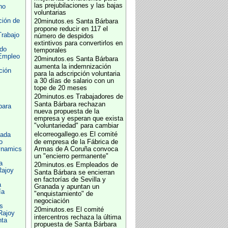
las prejubilaciones y las bajas
no
voluntarias
ción de
20minutos.es
Santa Bárbara
propone reducir en 117 el
Trabajo
número de despidos
extintivos para convertirlos en
do
temporales
 Empleo
20minutos.es
Santa Bárbara
aumenta la indemnización
ción
para la adscripción voluntaria
a 30 días de salario con un
tope de 20 meses
20minutos.es
Trabajadores de
Santa Bárbara rechazan
bara
nueva propuesta de la
empresa y esperan que exista
"voluntariedad" para cambiar
elcorreogallego.es
El comité
nada
o
de empresa de la Fábrica de
ynamics
Armas de A Coruña convoca
un "encierro permanente"
a
20minutos.es
Empleados de
Rajoy
Santa Bárbara se encierran
en factorías de Sevilla y
a
Granada y apuntan un
ía
"enquistamiento" de
negociación
s
20minutos.es
El comité
Rajoy
intercentros rechaza la última
nta
propuesta de Santa Bárbara