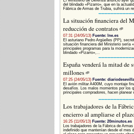
El Ministerio de Defensa anunció ayer qu
del blindado «Pizarro», que en la actualid
Fábrica de Armas de Trubia, sufrirá un re
La situación financiera del Mi
reducción de contratos
07:31 (24/05/13)
Fuente: lne.es
El asturiano Pedro Argüelles (PP), secre
situación financiera del Ministerio sería 
principales programas para la modernizac
blindado «Pizarro»,...
España venderá la mitad de 
millones
07:25 (24/05/13)
Fuente: diariodesevill
El avión militar A400M, cuyo montaje fina
desafíos. Los malos momentos por los qu
principales compradores, hacen planear 
Los trabajadores de la Fábri
encierro al ampliarse el plaz
16:25 (11/05/13)
Fuente: 20minutos.es
Los trabajadores de la Fábrica de Armas d
indefinido que mantenían desde el mes 