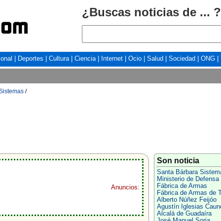
¿Buscas noticias de ... ?
ional
|
Deportes
|
Cultura
|
Ciencia
|
Internet
|
Ocio
|
Salud
|
Sociedad
|
ONG
|
Sistemas
/
Son noticia
Santa Bárbara Sistem
Ministerio de Defensa
Fábrica de Armas
Anuncios:
Fábrica de Armas de T
Alberto Núñez Feijóo
Agustín Iglesias Caun
Alcalá de Guadaíra
José Manuel Soria