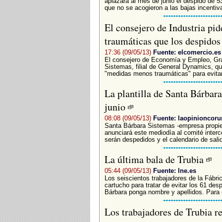
aplazará al mes de junio el despido de 5
que no se acogieron a las bajas incentiv
El consejero de Industria pi
traumáticas que los despido
17:36 (09/05/13)
Fuente: elcomercio.es
El consejero de Economía y Empleo, Gra
Sistemas, filial de General Dynamics, qu
"medidas menos traumáticas" para evitar 
La plantilla de Santa Bárbara
junio
08:08 (09/05/13)
Fuente: laopinioncoru
Santa Bárbara Sistemas -empresa propie
anunciará este mediodía al comité intercen
serán despedidos y el calendario de sali
La última bala de Trubia
05:44 (09/05/13)
Fuente: lne.es
Los seiscientos trabajadores de la Fábri
cartucho para tratar de evitar los 61 des
Bárbara ponga nombre y apellidos. Para el
Los trabajadores de Trubia re