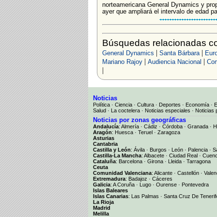
norteamericana General Dynamics y propi
ayer que ampliará el intervalo de edad par
Búsquedas relacionadas c
|
|
General Dynamics
Santa Bárbara
Eur
|
|
Mariano Rajoy
Audiencia Nacional
Com
|
Noticias
Política
·
Ciencia
·
Cultura
·
Deportes
·
Economía
·
Salud
·
La coctelera
·
Noticias especiales
·
Noticias 
Noticias por zonas geográficas
Andalucía
:
Almería
·
Cádiz
·
Córdoba
·
Granada
·
H
Aragón
:
Huesca
·
Teruel
·
Zaragoza
Asturias
Cantabria
Castilla y León
:
Ávila
·
Burgos
·
León
·
Palencia
·
S
Castilla-La Mancha
:
Albacete
·
Ciudad Real
·
Cuen
Cataluña
:
Barcelona
·
Girona
·
Lleida
·
Tarragona
Ceuta
Comunidad Valenciana
:
Alicante
·
Castellón
·
Valen
Extremadura
:
Badajoz
·
Cáceres
Galicia
:
A Coruña
·
Lugo
·
Ourense
·
Pontevedra
Islas Baleares
Islas Canarias
:
Las Palmas
·
Santa Cruz De Tenerif
La Rioja
Madrid
Melilla