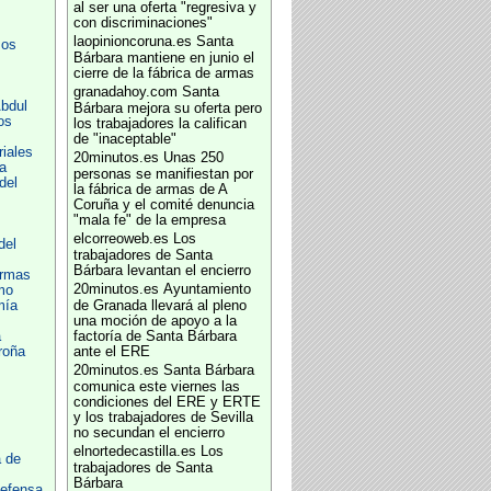
al ser una oferta "regresiva y
con discriminaciones"
laopinioncoruna.es
Santa
mos
Bárbara mantiene en junio el
cierre de la fábrica de armas
granadahoy.com
Santa
bdul
Bárbara mejora su oferta pero
os
los trabajadores la califican
de "inaceptable"
riales
20minutos.es
Unas 250
a
personas se manifiestan por
del
la fábrica de armas de A
Coruña y el comité denuncia
"mala fe" de la empresa
elcorreoweb.es
Los
del
trabajadores de Santa
Bárbara levantan el encierro
ormas
20minutos.es
Ayuntamiento
mo
mía
de Granada llevará al pleno
una moción de apoyo a la
a
factoría de Santa Bárbara
roña
ante el ERE
20minutos.es
Santa Bárbara
comunica este viernes las
condiciones del ERE y ERTE
y los trabajadores de Sevilla
no secundan el encierro
elnortedecastilla.es
Los
 de
trabajadores de Santa
Bárbara
efensa