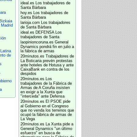
ideal.es
Los trabajadores de
Santa Bárbara
ara
hoy.es
Los trabajadores de
Santa Bárbara
Bizkaia
larioja.com
Los trabajadores
 Madrid
de Santa Bárbara
ideal.es
DEFENSA Los
trabajadores de Santa
ión
laopinioncoruna.es
General
Dynamics pondrá fin en julio a
Latina
la fábrica de armas
nto de
20minutos.es
Trabajadores de
La Boticaria prevén protestas
s
ante hoteles de Hotusa y ante
CaixaBank en contra de los
a
despidos
20minutos.es
Los
obierno
trabajadores de la Fábrica de
Armas de A Coruña insisten
a
en exigir a la Xunta que
"interceda" ante Defensa
20minutos.es
El PSOE pide
al Gobierno en el Congreso
que no venda los terrenos que
ocupó la fábrica de armas de
La Vega
20minutos.es
La Xunta pide a
General Dynamics "un último
esfuerzo" en busca de