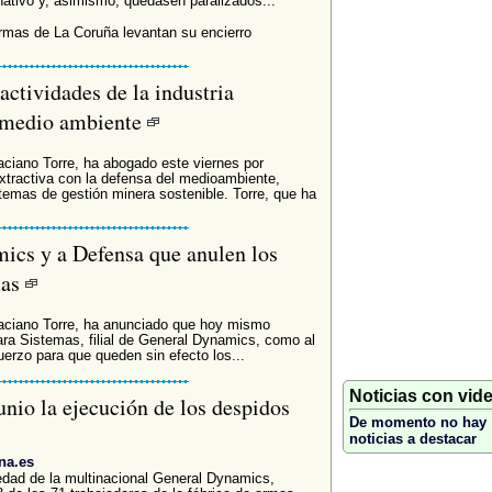
rnativo y, asimismo, quedasen paralizados...
Armas de La Coruña levantan su encierro
actividades de la industria
l medio ambiente
ciano Torre, ha abogado este viernes por
extractiva con la defensa del medioambiente,
stemas de gestión minera sostenible. Torre, que ha
ics y a Defensa que anulen los
mas
aciano Torre, ha anunciado que hoy mismo
ara Sistemas, filial de General Dynamics, como al
erzo para que queden sin efecto los...
Noticias con vid
nio la ejecución de los despidos
De momento no hay
noticias a destacar
na.es
dad de la multinacional General Dynamics,