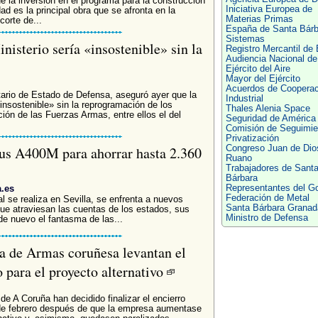
e la inversión en el programa para la construcción
Iniciativa Europea de
ad es la principal obra que se afronta en la
Materias Primas
corte de...
España de Santa Bárb
Sistemas
nisterio sería «insostenible» sin la
Registro Mercantil de 
Audiencia Nacional de
Ejército del Aire
Mayor del Ejército
Acuerdos de Cooperac
tario de Estado de Defensa, aseguró ayer que la
Industrial
«insostenible» sin la reprogramación de los
Thales Alenia Space
ión de las Fuerzas Armas, entre ellos el del
Seguridad de América 
Comisión de Seguimie
Privatización
sus A400M para ahorrar hasta 2.360
Congreso Juan de Dio
Ruano
Trabajadores de Sant
Bárbara
a.es
Representantes del G
Federación de Metal
l se realiza en Sevilla, se enfrenta a nuevos
Santa Bárbara Granad
e atraviesan las cuentas de los estados, sus
Ministro de Defensa
de nuevo el fantasma de las...
ca de Armas coruñesa levantan el
o para el proyecto alternativo
e A Coruña han decidido finalizar el encierro
de febrero después de que la empresa aumentase