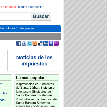
en pruebas
¿alguna sugerencia?
Tecnología
|
Videojuegos
Noticias de los
impuestos
Lo más popular
as
lasprovincias.es
Sindicatos
de Santa Bárbara insisten en
larioja.com
Sindicatos de
rubia
Santa Bárbara insisten en
20minutos.es
La dirección de
edo
Santa Bárbara Sistemas
mejora las condiciones para