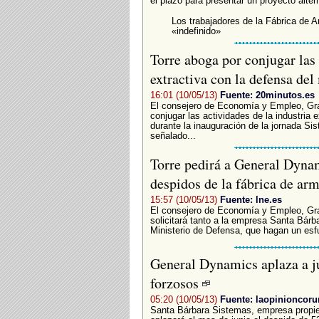
el plazo para presentar un proyecto alte
Los trabajadores de la Fábrica de 
«indefinido»
Torre aboga por conjugar las 
extractiva con la defensa de
16:01 (10/05/13)
Fuente: 20minutos.es
El consejero de Economía y Empleo, Gra
conjugar las actividades de la industria 
durante la inauguración de la jornada Si
señalado...
Torre pedirá a General Dynam
despidos de la fábrica de ar
15:57 (10/05/13)
Fuente: lne.es
El consejero de Economía y Empleo, Gr
solicitará tanto a la empresa Santa Bárb
Ministerio de Defensa, que hagan un esfu
General Dynamics aplaza a ju
forzosos
05:20 (10/05/13)
Fuente: laopinioncoru
Santa Bárbara Sistemas, empresa propie