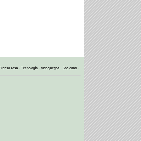
Prensa rosa
·
Tecnología
·
Videojuegos
·
Sociedad
·