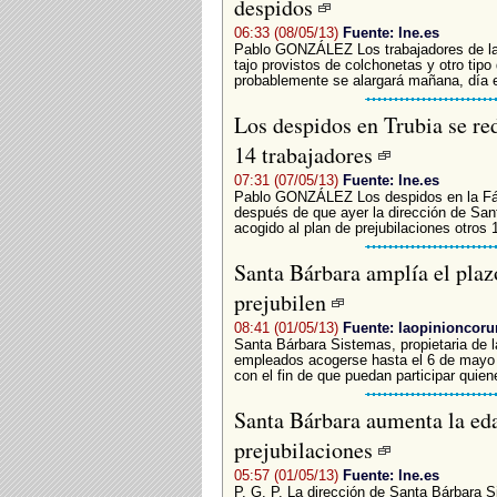
despidos
06:33 (08/05/13)
Fuente: lne.es
Pablo GONZÁLEZ Los trabajadores de la 
tajo provistos de colchonetas y otro tipo
probablemente se alargará mañana, día en
Los despidos en Trubia se red
14 trabajadores
07:31 (07/05/13)
Fuente: lne.es
Pablo GONZÁLEZ Los despidos en la Fáb
después de que ayer la dirección de Sa
acogido al plan de prejubilaciones otros 
Santa Bárbara amplía el plaz
prejubilen
08:41 (01/05/13)
Fuente: laopinioncoru
Santa Bárbara Sistemas, propietaria de l
empleados acogerse hasta el 6 de mayo a
con el fin de que puedan participar quie
Santa Bárbara aumenta la eda
prejubilaciones
05:57 (01/05/13)
Fuente: lne.es
P. G. P. La dirección de Santa Bárbara Si