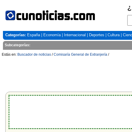
¿
Categorías:
España
|
Economía
|
Internacional
|
Deportes
|
Cultura
|
Cienc
Subcategorías:
Estás en:
Buscador de noticias
/
Comisaría General de Extranjería
/