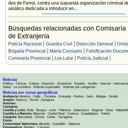
dos de Ferrol, contra una supuesta organización criminal d
asiático dedicada a introducir en...
Búsquedas relacionadas con Comisaría
de Extranjería
|
|
|
Policía Nacional
Guardia Civil
Dirección General
Unió
|
|
Brigada Provincial
María Consuelo
Falsificación Docum
|
|
|
Comisaría Provincial
Los Lalai
Policía Judicial
Noticias
Política
·
Ciencia
·
Cultura
·
Deportes
·
Economía
·
España
·
Insólito
·
Internet
·
Internacio
Salud
·
La coctelera
·
Noticias especiales
·
Noticias por categorías
·
Noticias por zonas geográficas
Andalucía
:
Almería
·
Cádiz
·
Córdoba
·
Granada
·
Huelva
·
Jaén
·
Málaga
·
Sevilla
Aragón
:
Huesca
·
Teruel
·
Zaragoza
Asturias
Cantabria
Castilla y León
:
Ávila
·
Burgos
·
León
·
Palencia
·
Salamanca
·
Segovia
·
Soria
·
Valladoli
Castilla-La Mancha
:
Albacete
·
Ciudad Real
·
Cuenca
·
Guadalajara
·
Toledo
Cataluña
:
Barcelona
·
Girona
·
Lleida
·
Tarragona
Ceuta
Comunidad Valenciana
:
Alicante
·
Castellón
·
Valencia
Extremadura
:
Badajoz
·
Cáceres