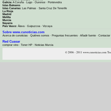
Galicia
:
A Coruña
·
Lugo
·
Ourense
·
Pontevedra
Islas Baleares
Islas Canarias
:
Las Palmas
·
Santa Cruz De Tenerife
La Rioja
Madrid
Melilla
Murcia
Navarra
País Vasco
:
Álava
·
Guipuzcoa
·
Vizcaya
Sobre www.cunoticias.com
Acerca de cunoticias
·
Quiénes somos
·
Preguntas frecuentes
·
Añadir fuente
·
Contactar
Red Cuasar
comprar vino · Toner HP · Noticias Murcia
© 2006 - 2011 www.cunoticias.com Tod