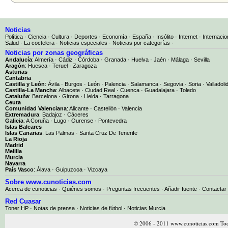
Noticias
Política
·
Ciencia
·
Cultura
·
Deportes
·
Economía
·
España
·
Insólito
·
Internet
·
Internacio
Salud
·
La coctelera
·
Noticias especiales
·
Noticias por categorías
·
Noticias por zonas geográficas
Andalucía
:
Almería
·
Cádiz
·
Córdoba
·
Granada
·
Huelva
·
Jaén
·
Málaga
·
Sevilla
Aragón
:
Huesca
·
Teruel
·
Zaragoza
Asturias
Cantabria
Castilla y León
:
Ávila
·
Burgos
·
León
·
Palencia
·
Salamanca
·
Segovia
·
Soria
·
Valladoli
Castilla-La Mancha
:
Albacete
·
Ciudad Real
·
Cuenca
·
Guadalajara
·
Toledo
Cataluña
:
Barcelona
·
Girona
·
Lleida
·
Tarragona
Ceuta
Comunidad Valenciana
:
Alicante
·
Castellón
·
Valencia
Extremadura
:
Badajoz
·
Cáceres
Galicia
:
A Coruña
·
Lugo
·
Ourense
·
Pontevedra
Islas Baleares
Islas Canarias
:
Las Palmas
·
Santa Cruz De Tenerife
La Rioja
Madrid
Melilla
Murcia
Navarra
País Vasco
:
Álava
·
Guipuzcoa
·
Vizcaya
Sobre www.cunoticias.com
Acerca de cunoticias
·
Quiénes somos
·
Preguntas frecuentes
·
Añadir fuente
·
Contactar
Red Cuasar
Toner HP · Notas de prensa · Noticias de fútbol · Noticias Murcia
© 2006 - 2011 www.cunoticias.com Tod