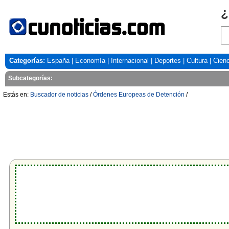
¿
Categorías:
España
|
Economía
|
Internacional
|
Deportes
|
Cultura
|
Cienc
Subcategorías:
Estás en:
Buscador de noticias
/
Órdenes Europeas de Detención
/