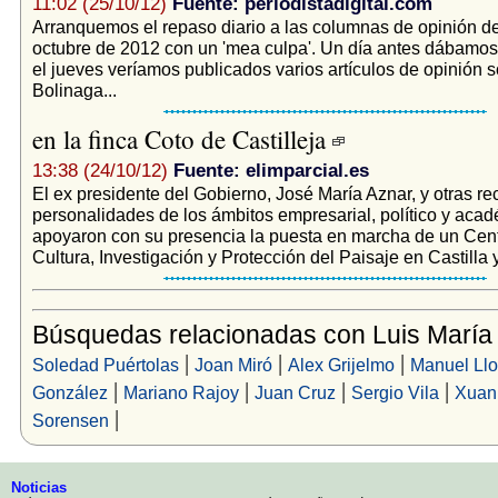
11:02 (25/10/12)
Fuente: periodistadigital.com
Arranquemos el repaso diario a las columnas de opinión de
octubre de 2012 con un 'mea culpa'. Un día antes dábamo
el jueves veríamos publicados varios artículos de opinión s
Bolinaga...
en la finca Coto de Castilleja
13:38 (24/10/12)
Fuente: elimparcial.es
El ex presidente del Gobierno, José María Aznar, y otras r
personalidades de los ámbitos empresarial, político y aca
apoyaron con su presencia la puesta en marcha de un Cen
Cultura, Investigación y Protección del Paisaje en Castilla y.
Búsquedas relacionadas con Luis María
|
|
|
Soledad Puértolas
Joan Miró
Alex Grijelmo
Manuel Llo
|
|
|
|
González
Mariano Rajoy
Juan Cruz
Sergio Vila
Xuan 
|
Sorensen
Noticias