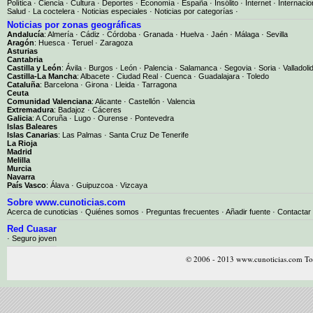
Política
·
Ciencia
·
Cultura
·
Deportes
·
Economía
·
España
·
Insólito
·
Internet
·
Internacio
Salud
·
La coctelera
·
Noticias especiales
·
Noticias por categorías
·
Noticias por zonas geográficas
Andalucía
:
Almería
·
Cádiz
·
Córdoba
·
Granada
·
Huelva
·
Jaén
·
Málaga
·
Sevilla
Aragón
:
Huesca
·
Teruel
·
Zaragoza
Asturias
Cantabria
Castilla y León
:
Ávila
·
Burgos
·
León
·
Palencia
·
Salamanca
·
Segovia
·
Soria
·
Valladoli
Castilla-La Mancha
:
Albacete
·
Ciudad Real
·
Cuenca
·
Guadalajara
·
Toledo
Cataluña
:
Barcelona
·
Girona
·
Lleida
·
Tarragona
Ceuta
Comunidad Valenciana
:
Alicante
·
Castellón
·
Valencia
Extremadura
:
Badajoz
·
Cáceres
Galicia
:
A Coruña
·
Lugo
·
Ourense
·
Pontevedra
Islas Baleares
Islas Canarias
:
Las Palmas
·
Santa Cruz De Tenerife
La Rioja
Madrid
Melilla
Murcia
Navarra
País Vasco
:
Álava
·
Guipuzcoa
·
Vizcaya
Sobre www.cunoticias.com
Acerca de cunoticias
·
Quiénes somos
·
Preguntas frecuentes
·
Añadir fuente
·
Contactar
Red Cuasar
· Seguro joven
© 2006 - 2013 www.cunoticias.com Tod