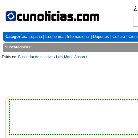
¿
Categorías:
España
|
Economía
|
Internacional
|
Deportes
|
Cultura
|
Cienc
Subcategorías:
Estás en:
Buscador de noticias
/
Luis María Anson
/