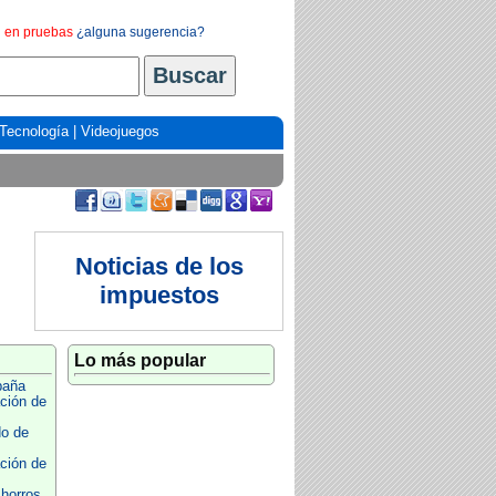
en pruebas
¿alguna sugerencia?
Tecnología
|
Videojuegos
Noticias de los
impuestos
Lo más popular
paña
ción de
do de
ción de
horros