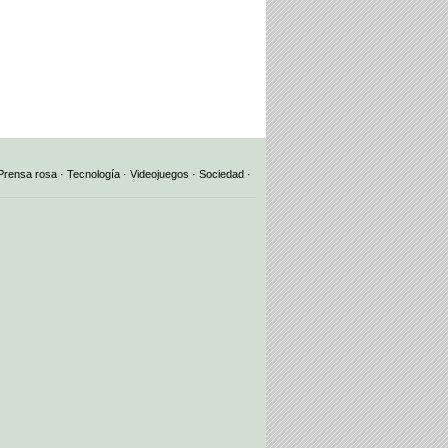
Prensa rosa
·
Tecnología
·
Videojuegos
·
Sociedad
·