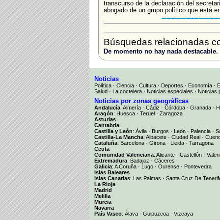
transcurso de la declaración del secreta
abogado de un grupo político que está en
Búsquedas relacionadas c
De momento no hay nada destacable.
Noticias
Política
·
Ciencia
·
Cultura
·
Deportes
·
Economía
·
Salud
·
La coctelera
·
Noticias especiales
·
Noticias 
Noticias por zonas geográficas
Andalucía
:
Almería
·
Cádiz
·
Córdoba
·
Granada
·
H
Aragón
:
Huesca
·
Teruel
·
Zaragoza
Asturias
Cantabria
Castilla y León
:
Ávila
·
Burgos
·
León
·
Palencia
·
S
Castilla-La Mancha
:
Albacete
·
Ciudad Real
·
Cuen
Cataluña
:
Barcelona
·
Girona
·
Lleida
·
Tarragona
Ceuta
Comunidad Valenciana
:
Alicante
·
Castellón
·
Valen
Extremadura
:
Badajoz
·
Cáceres
Galicia
:
A Coruña
·
Lugo
·
Ourense
·
Pontevedra
Islas Baleares
Islas Canarias
:
Las Palmas
·
Santa Cruz De Tenerif
La Rioja
Madrid
Melilla
Murcia
Navarra
País Vasco
:
Álava
·
Guipuzcoa
·
Vizcaya