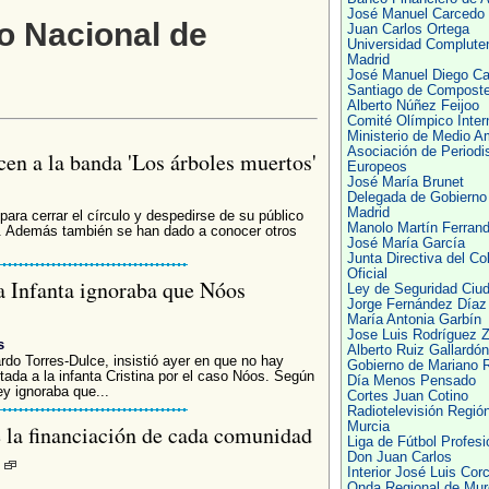
José Manuel Carcedo
o Nacional de
Juan Carlos Ortega
Universidad Complute
Madrid
José Manuel Diego Ca
Santiago de Composte
Alberto Núñez Feijoo
Comité Olímpico Inter
Ministerio de Medio A
Asociación de Periodi
en a la banda 'Los árboles muertos'
Europeos
José María Brunet
Delegada de Gobierno
Madrid
ara cerrar el círculo y despedirse de su público
Manolo Martín Ferran
ón. Además también se han dado a conocer otros
José María García
Junta Directiva del Co
Oficial
la Infanta ignoraba que Nóos
Ley de Seguridad Ciu
Jorge Fernández Díaz
María Antonia Garbín
Jose Luis Rodríguez Z
s
Alberto Ruiz Gallardón
rdo Torres-Dulce, insistió ayer en que no hay
Gobierno de Mariano 
tada a la infanta Cristina por el caso Nóos. Según
Día Menos Pensado
Rey ignoraba que...
Cortes Juan Cotino
Radiotelevisión Regió
Murcia
 la financiación de cada comunidad
Liga de Fútbol Profesi
l
Don Juan Carlos
Interior José Luis Cor
Onda Regional de Mur