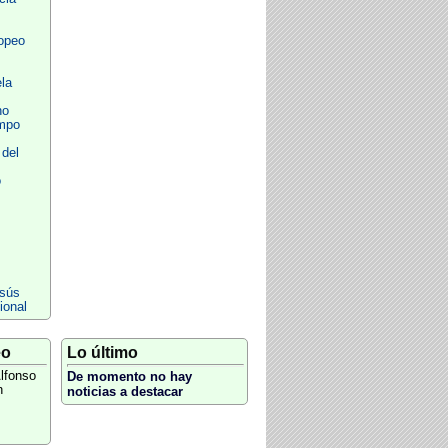
opeo
la
no
mpo
 del
o
sús
ional
eo
Lo último
lfonso
De momento no hay
n
noticias a destacar