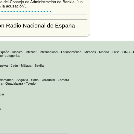
rio del Consejo de Administración de Bankia, "un
 la acusación",..
on Radio Nacional de España
España
·
Insólito
·
Internet
·
Internacional
·
Latinoamérica
·
Miradas
·
Medios
·
Ocio
·
ONG
·
por categorías
·
uelva
·
Jaén
·
Málaga
·
Sevilla
alamanca
·
Segovia
·
Soria
·
Valladolid
·
Zamora
ca
·
Guadalajara
·
Toledo
cia
e