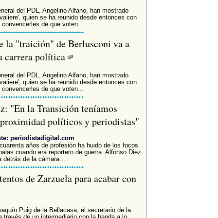
eneral del PDL, Angelino Alfano, han mostrado
avaliere', quien se ha reunido desde entonces con
r convencerles de que voten...
 la "traición" de Berlusconi va a
su carrera política
eneral del PDL, Angelino Alfano, han mostrado
avaliere', quien se ha reunido desde entonces con
r convencerles de que voten...
z: "En la Transición teníamos
roximidad políticos y periodistas"
te: periodistadigital.com
uarenta años de profesión ha huido de los focos
alas cuando era reportero de guerra. Alfonso Diez
a detrás de la cámara...
tentos de Zarzuela para acabar con
aquín Puig de la Bellacasa, el secretario de la
través de un intermediario con la banda a lo