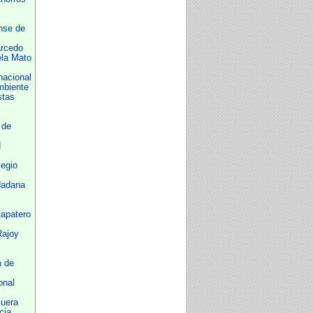
nse de
rcedo
la Mato
nacional
mbiente
stas
 de
d
legio
dadana
apatero
Rajoy
n de
onal
cuera
cia