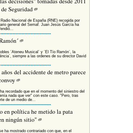
 las decisiones" tomadas desde 2011
a de Seguridad
a Radio Nacional de España (RNE) recogida por
ario general del Semaf. Juan Jesús García ha
endió...
o Ramón´
obles ´Ateneu Musical´ y ´El Tío Ramón´, la
ncia´, siempre a las ordenes de su director David
e años del accidente de metro parece
 convoy
ha recordado que en el momento del siniestro del
tenía nada que ver" con este caso. "Pero, tras
rte de un medio de...
o en política he metido la pata
en ningún sitio"
 se ha mostrado contrariado con que, en el