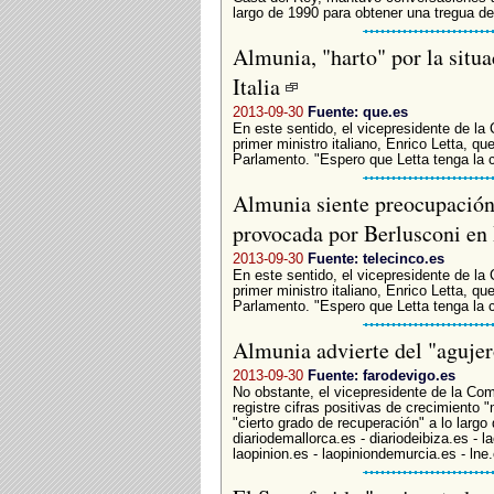
largo de 1990 para obtener una tregua de 
Almunia, "harto" por la situ
Italia
2013-09-30
Fuente: que.es
En este sentido, el vicepresidente de l
primer ministro italiano, Enrico Letta, q
Parlamento. "Espero que Letta tenga la c
Almunia siente preocupación 
provocada por Berlusconi en 
2013-09-30
Fuente: telecinco.es
En este sentido, el vicepresidente de l
primer ministro italiano, Enrico Letta, q
Parlamento. "Espero que Letta tenga la c
Almunia advierte del "aguje
2013-09-30
Fuente: farodevigo.es
No obstante, el vicepresidente de la Co
registre cifras positivas de crecimiento 
"cierto grado de recuperación" a lo largo 
diariodemallorca.es - diariodeibiza.es - 
laopinion.es - laopiniondemurcia.es - lne