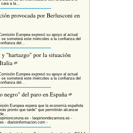
cara a la...
ación provocada por Berlusconi en
a Comisión Europea expresó su apoyo al actual
ue se someterá este miércoles a la confianza del
onfianza del...
y "hartazgo" por la situación
Italia
a Comisión Europea expresó su apoyo al actual
ue se someterá este miércoles a la confianza del
onfianza del...
ro negro" del paro en España
misión Europea espera que la economía española
"más pronto que tarde" que permitirán alcanzar
de...
laopinioncoruna.es - laopiniondezamora.es -
.es - diarioinformacion.com -