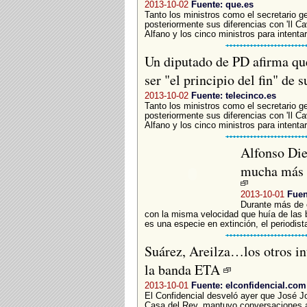
2013-10-02
Fuente: que.es
Tanto los ministros como el secretario g
posteriormente sus diferencias con 'Il C
Alfano y los cinco ministros para intenta
Un diputado de PD afirma que
ser "el principio del fin" de 
2013-10-02
Fuente: telecinco.es
Tanto los ministros como el secretario g
posteriormente sus diferencias con 'Il C
Alfano y los cinco ministros para intenta
Alfonso Die
mucha más p
2013-10-01
Fuen
Durante más de c
con la misma velocidad que huía de las b
es una especie en extinción, el periodist
Suárez, Areilza…los otros in
la banda ETA
2013-10-01
Fuente: elconfidencial.com
El Confidencial desveló ayer que José Jo
Casa del Rey, mantuvo conversaciones a 