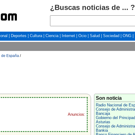
¿Buscas noticias de ... ?
ional
|
Deportes
|
Cultura
|
Ciencia
|
Internet
|
Ocio
|
Salud
|
Sociedad
|
ONG
|
l de España
/
Son noticia
Radio Nacional de Es
Consejo de Administra
Bancaja
Anuncios:
Gobierno del Principa
Asturias
Consejo de Administra
Bankia
Banco Financiero de A