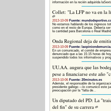
información en la recién adquirida laSext
Collet: "La LFP no va en la l
2013-10-09
Fuente: mundodeportivo.
No estamos hablando de los ingresos tota
como en el resto de Europa. Debería ser 
la cantidad para Barcelona o Real Madrid
Onda Regional deja de emiti
2013-10-09
Fuente: laopiniondemurcia
En un comunicado, el comité de empresa
denunciado que a las 15:15 horas de ho
suspendido todos los informativos y pro
UU.AA. augura que las bodeg
pese a financiarse este año "
2013-10-06
Fuente: 20minutos.es
Además, el responsable de la organización
presidente gallego —lo comunicó este ju
preocupación por la "falta de...
Un diputado del PD: La "traic
del fin" de su carrera