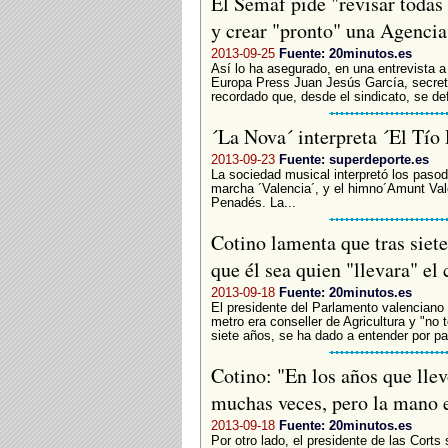
El Semaf pide "revisar todas
y crear "pronto" una Agenci
2013-09-25
Fuente: 20minutos.es
Así lo ha asegurado, en una entrevista 
Europa Press Juan Jesús García, secret
recordado que, desde el sindicato, se def
´La Nova´ interpreta ´El Tí
2013-09-23
Fuente: superdeporte.es
La sociedad musical interpretó los pasod
marcha ´Valencia´, y el himno´Amunt Valè
Penadés. La...
Cotino lamenta que tras siet
que él sea quien "llevara" el
2013-09-18
Fuente: 20minutos.es
El presidente del Parlamento valenciano 
metro era conseller de Agricultura y "no 
siete años, se ha dado a entender por pa
Cotino: "En los años que llev
muchas veces, pero la mano 
2013-09-18
Fuente: 20minutos.es
Por otro lado, el presidente de las Corts