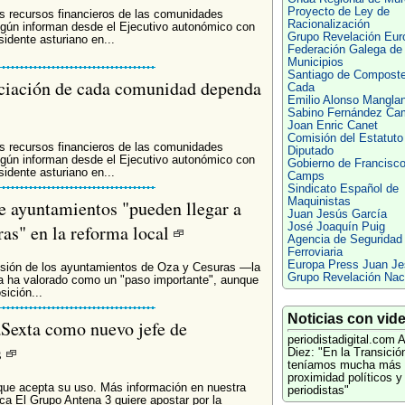
Proyecto de Ley de
los recursos financieros de las comunidades
Racionalización
egún informan desde el Ejecutivo autonómico con
Grupo Revelación Eur
sidente asturiano en...
Federación Galega de
Municipios
Santiago de Composte
anciación de cada comunidad dependa
Cada
Emilio Alonso Mangla
Sabino Fernández Ca
Joan Enric Canet
Comisión del Estatuto
los recursos financieros de las comunidades
Diputado
egún informan desde el Ejecutivo autonómico con
Gobierno de Francisc
sidente asturiano en...
Camps
Sindicato Español de
Maquinistas
de ayuntamientos "pueden llegar a
Juan Jesús García
aras" en la reforma local
José Joaquín Puig
Agencia de Seguridad
Ferroviaria
Europa Press Juan Je
fusión de los ayuntamientos de Oza y Cesuras —la
Grupo Revelación Nac
a ha valorado como un "paso importante", aunque
sición...
Noticias con vid
aSexta como nuevo jefe de
periodistadigital.com
A
s
Diez: "En la Transició
teníamos mucha más
proximidad políticos y
que acepta su uso. Más información en nuestra
periodistas"
a El Grupo Antena 3 quiere apostar por la