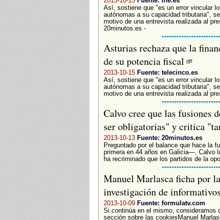
2013-10-15
Fuente: lne.es
Así, sostiene que "es un error vincular 
autónomas a su capacidad tributaria", s
motivo de una entrevista realizada al pre
20minutos.es -
Asturias rechaza que la fin
de su potencia fiscal
2013-10-15
Fuente: telecinco.es
Así, sostiene que "es un error vincular 
autónomas a su capacidad tributaria", s
motivo de una entrevista realizada al pre
Calvo cree que las fusiones 
ser obligatorias" y critica "t
2013-10-13
Fuente: 20minutos.es
Preguntado por el balance que hace la 
primera en 44 años en Galicia—, Calvo l
ha recriminado que los partidos de la opo
Manuel Marlasca ficha por l
investigación de informativo
2013-10-09
Fuente: formulatv.com
Si continúa en el mismo, consideramos 
sección sobre las cookiesManuel Marlasc