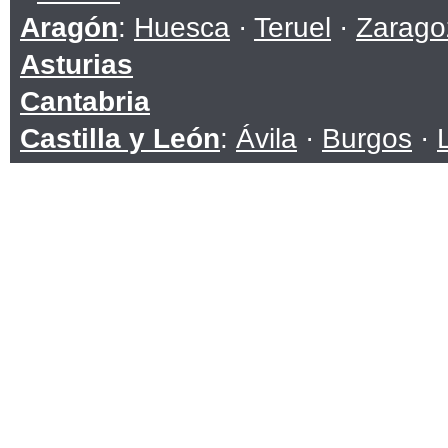
Aragón
:
Huesca
·
Teruel
·
Zarago
Asturias
Cantabria
Castilla y León
:
Ávila
·
Burgos
·
Soria
·
Valladolid
·
Zamora
Castilla-La Mancha
:
Albacete
·
C
Toledo
Cataluña
:
Barcelona
·
Girona
·
Ll
Ceuta
Comunidad Valenciana
:
Alicante
Extremadura
:
Badajoz
·
Cáceres
Galicia
:
A Coruña
·
Lugo
·
Ouren