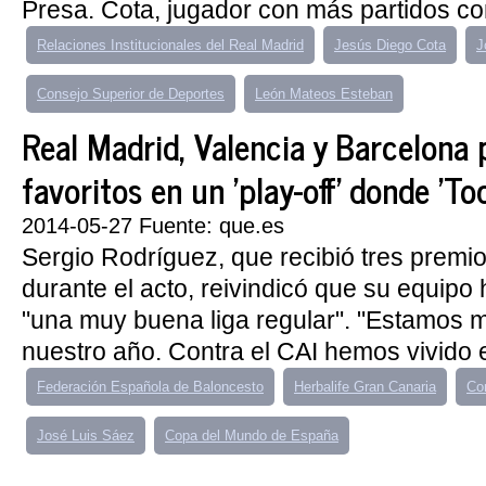
Presa. Cota, jugador con más partidos con
Relaciones Institucionales del Real Madrid
Jesús Diego Cota
J
Consejo Superior de Deportes
León Mateos Esteban
Real Madrid, Valencia y Barcelona
favoritos en un 'play-off' donde 'To
2014-05-27 Fuente: que.es
Sergio Rodríguez, que recibió tres premio
durante el acto, reivindicó que su equipo
"una muy buena liga regular". "Estamos 
nuestro año. Contra el CAI hemos vivido e
Federación Española de Baloncesto
Herbalife Gran Canaria
Co
José Luis Sáez
Copa del Mundo de España