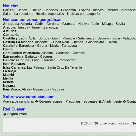
Noticias
Política
·
Ciencia
·
Cultura
·
Deportes
·
Economía
·
España
·
Insólito
·
Internet
·
Internacio
Salud
·
La coctelera
·
Noticias especiales
·
Noticias por categorías
·
Noticias por zonas geográficas
Andalucía
:
Almería
·
Cádiz
·
Córdoba
·
Granada
·
Huelva
·
Jaén
·
Málaga
·
Sevilla
Aragón
:
Huesca
·
Teruel
·
Zaragoza
Asturias
Cantabria
Castilla y León
:
Ávila
·
Burgos
·
León
·
Palencia
·
Salamanca
·
Segovia
·
Soria
·
Valladoli
Castilla-La Mancha
:
Albacete
·
Ciudad Real
·
Cuenca
·
Guadalajara
·
Toledo
Cataluña
:
Barcelona
·
Girona
·
Lleida
·
Tarragona
Ceuta
Comunidad Valenciana
:
Alicante
·
Castellón
·
Valencia
Extremadura
:
Badajoz
·
Cáceres
Galicia
:
A Coruña
·
Lugo
·
Ourense
·
Pontevedra
Islas Baleares
Islas Canarias
:
Las Palmas
·
Santa Cruz De Tenerife
La Rioja
Madrid
Melilla
Murcia
Navarra
País Vasco
:
Álava
·
Guipuzcoa
·
Vizcaya
Sobre www.cunoticias.com
Acerca de cunoticias
�
Quiénes somos
·
Preguntas frecuentes
�
Añadir fuente
�
Conta
Red Cuasar
� Seguro joven
© 2006 - 2012 www.cunoticias.com Tod