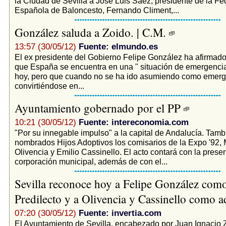
la Ciudad de Sevilla a José Luis Sáez, presidente de la Fe
Española de Baloncesto, Fernando Climent,...
González saluda a Zoido. | C.M.
13:57 (30/05/12)
Fuente: elmundo.es
El ex presidente del Gobierno Felipe González ha afirmado
que España se encuentra en una " situación de emergencia
hoy, pero que cuando no se ha ido asumiendo como emerg
convirtiéndose en...
Ayuntamiento gobernado por el PP
10:21 (30/05/12)
Fuente: intereconomia.com
"Por su innegable impulso" a la capital de Andalucía. Tamb
nombrados Hijos Adoptivos los comisarios de la Expo '92,
Olivencia y Emilio Cassinello. El acto contará con la presen
corporación municipal, además de con el...
Sevilla reconoce hoy a Felipe González com
Predilecto y a Olivencia y Cassinello como 
07:20 (30/05/12)
Fuente: invertia.com
El Ayuntamiento de Sevilla, encabezado por Juan Ignacio 