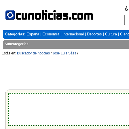
¿
Categorías:
España
|
Economía
|
Internacional
|
Deportes
|
Cultura
|
Cienc
Subcategorías:
Estás en:
Buscador de noticias
/
José Luis Sáez
/