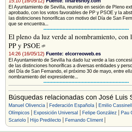
15:10 (16/05/12)
Fuente: linareshoy.com
El Ayuntamiento de Sevilla, reunido en sesión de Pleno ext
aprobado, con los votos favorables de PP y PSOE y la abst
las distinciones honoríficas con motivo del Día de San Fern
que se encuentra...
El pleno da luz verde al nombramiento, con l
PP y PSOE
14:26 (16/05/12)
Fuente: elcorreoweb.es
El Ayuntamiento de Sevilla ha dado luz verde a las conces
de las distinciones honoríficas a diversas entidades y per
del Día de San Fernando, el próximo 30 de mayo, entre ella
nombramiento del expresidente...
Búsquedas relacionadas con José Luis 
|
|
Manuel Olivencia
Federación Española
Emilio Cassinel
|
|
|
Olímpicos
Exposición Universal
Felipe González
Pau 
|
|
|
Scariolo
Hijo Predilecto
Fernando Climent