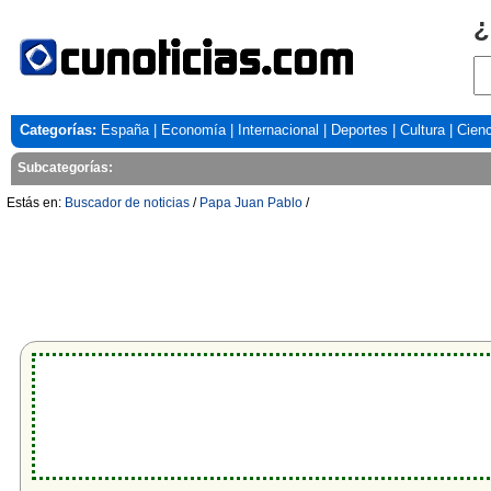
¿
Categorías:
España
|
Economía
|
Internacional
|
Deportes
|
Cultura
|
Cienc
Subcategorías:
Estás en:
Buscador de noticias
/
Papa Juan Pablo
/