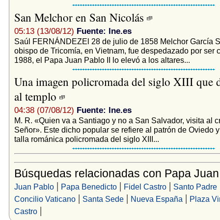
San Melchor en San Nicolás
05:13 (13/08/12)
Fuente: lne.es
Saúl FERNÁNDEZEl 28 de julio de 1858 Melchor García 
obispo de Tricomía, en Vietnam, fue despedazado por ser c
1988, el Papa Juan Pablo II lo elevó a los altares...
Una imagen policromada del siglo XIII que
al templo
04:38 (07/08/12)
Fuente: lne.es
M. R. «Quien va a Santiago y no a San Salvador, visita al cr
Señor». Este dicho popular se refiere al patrón de Oviedo 
talla románica policromada del siglo XIII...
Búsquedas relacionadas con Papa Juan
|
|
|
Juan Pablo
Papa Benedicto
Fidel Castro
Santo Padre
|
|
|
Concilio Vaticano
Santa Sede
Nueva España
Plaza Vi
|
Castro