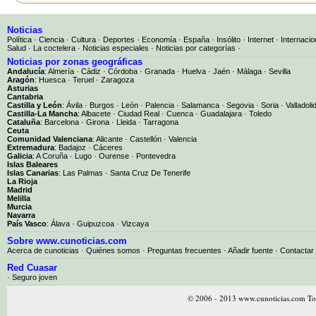
Noticias
Política
·
Ciencia
·
Cultura
·
Deportes
·
Economía
·
España
·
Insólito
·
Internet
·
Internacio
Salud
·
La coctelera
·
Noticias especiales
·
Noticias por categorías
·
Noticias por zonas geográficas
Andalucía
:
Almería
·
Cádiz
·
Córdoba
·
Granada
·
Huelva
·
Jaén
·
Málaga
·
Sevilla
Aragón
:
Huesca
·
Teruel
·
Zaragoza
Asturias
Cantabria
Castilla y León
:
Ávila
·
Burgos
·
León
·
Palencia
·
Salamanca
·
Segovia
·
Soria
·
Valladoli
Castilla-La Mancha
:
Albacete
·
Ciudad Real
·
Cuenca
·
Guadalajara
·
Toledo
Cataluña
:
Barcelona
·
Girona
·
Lleida
·
Tarragona
Ceuta
Comunidad Valenciana
:
Alicante
·
Castellón
·
Valencia
Extremadura
:
Badajoz
·
Cáceres
Galicia
:
A Coruña
·
Lugo
·
Ourense
·
Pontevedra
Islas Baleares
Islas Canarias
:
Las Palmas
·
Santa Cruz De Tenerife
La Rioja
Madrid
Melilla
Murcia
Navarra
País Vasco
:
Álava
·
Guipuzcoa
·
Vizcaya
Sobre www.cunoticias.com
Acerca de cunoticias
·
Quiénes somos
·
Preguntas frecuentes
·
Añadir fuente
·
Contactar
Red Cuasar
· Seguro joven
© 2006 - 2013 www.cunoticias.com Tod