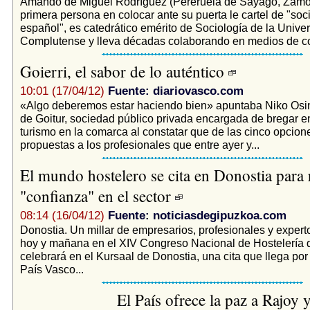
Amando de Miguel Rodríguez (Pereruela de Sayago, Zamor
primera persona en colocar ante su puerta le cartel de "soc
español", es catedrático emérito de Sociología de la Unive
Complutense y lleva décadas colaborando en medios de co
Goierri, el sabor de lo auténtico
10:01 (17/04/12)
Fuente: diariovasco.com
«Algo deberemos estar haciendo bien» apuntaba Niko Osina
de Goitur, sociedad público privada encargada de bregar en
turismo en la comarca al constatar que de las cinco opciones
propuestas a los profesionales que entre ayer y...
El mundo hostelero se cita en Donostia para r
"confianza" en el sector
08:14 (16/04/12)
Fuente: noticiasdegipuzkoa.com
Donostia. Un millar de empresarios, profesionales y experto
hoy y mañana en el XIV Congreso Nacional de Hostelería 
celebrará en el Kursaal de Donostia, una cita que llega por
País Vasco...
El País ofrece la paz a Rajoy