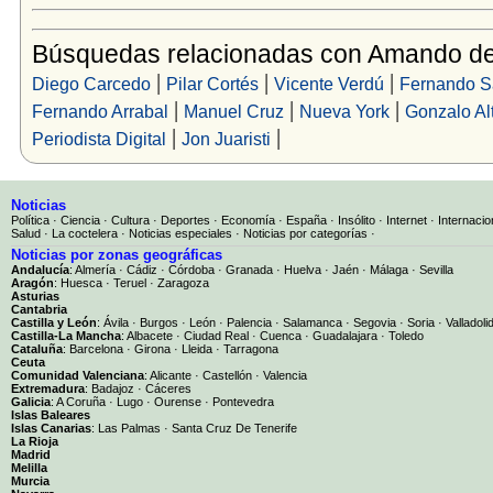
Búsquedas relacionadas con Amando de
|
|
|
Diego Carcedo
Pilar Cortés
Vicente Verdú
Fernando S
|
|
|
Fernando Arrabal
Manuel Cruz
Nueva York
Gonzalo Al
|
|
Periodista Digital
Jon Juaristi
Noticias
Política
·
Ciencia
·
Cultura
·
Deportes
·
Economía
·
España
·
Insólito
·
Internet
·
Internacio
Salud
·
La coctelera
·
Noticias especiales
·
Noticias por categorías
·
Noticias por zonas geográficas
Andalucía
:
Almería
·
Cádiz
·
Córdoba
·
Granada
·
Huelva
·
Jaén
·
Málaga
·
Sevilla
Aragón
:
Huesca
·
Teruel
·
Zaragoza
Asturias
Cantabria
Castilla y León
:
Ávila
·
Burgos
·
León
·
Palencia
·
Salamanca
·
Segovia
·
Soria
·
Valladoli
Castilla-La Mancha
:
Albacete
·
Ciudad Real
·
Cuenca
·
Guadalajara
·
Toledo
Cataluña
:
Barcelona
·
Girona
·
Lleida
·
Tarragona
Ceuta
Comunidad Valenciana
:
Alicante
·
Castellón
·
Valencia
Extremadura
:
Badajoz
·
Cáceres
Galicia
:
A Coruña
·
Lugo
·
Ourense
·
Pontevedra
Islas Baleares
Islas Canarias
:
Las Palmas
·
Santa Cruz De Tenerife
La Rioja
Madrid
Melilla
Murcia