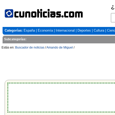
¿
Categorías:
España
|
Economía
|
Internacional
|
Deportes
|
Cultura
|
Cienc
Subcategorías:
Estás en:
Buscador de noticias
/
Amando de Miguel
/