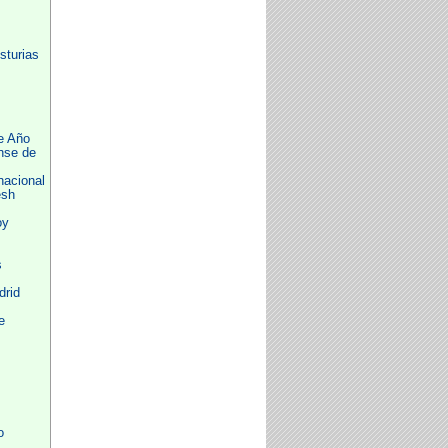
sturias
e Año
nse de
nacional
esh
oy
s
drid
e
o