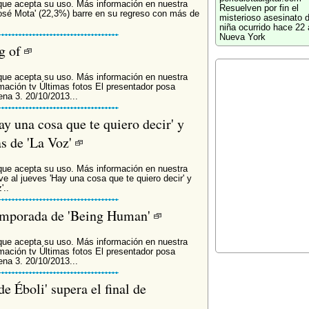
que acepta su uso. Más información en nuestra
Resuelven por fin el
José Mota' (22,3%) barre en su regreso con más de
misterioso asesinato 
niña ocurrido hace 22
Nueva York
g of
que acepta su uso. Más información en nuestra
mación tv Últimas fotos El presentador posa
na 3. 20/10/2013...
y una cosa que te quiero decir' y
las de 'La Voz'
que acepta su uso. Más información en nuestra
 al jueves 'Hay una cosa que te quiero decir' y
'..
temporada de 'Being Human'
que acepta su uso. Más información en nuestra
mación tv Últimas fotos El presentador posa
na 3. 20/10/2013...
e Éboli' supera el final de