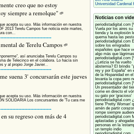
mente creo que no estoy
Universidad Cardenal 
stoy siempre a remolque"
Noticias con vid
que acepta su uso. Más información en nuestra
periodistadigital.com
[
OF 2013 Terelu Campos fue noticia este martes,
Vuela por los aires su
ura con...
tienda y la explosión l
quema hasta las pest
periodistadigital.com
E
timental de Terelu Campos
sobre los emigrados
españoles que hace ve
algo más que lágrima
omponerme”, así anunciaba Terelu Campos su
periodistadigital.com
[
ma de Telecinco en el colabora. Lo hacía sin
¿Letizia se ha vuelto
s y al propio Jorge Javier...
abstemia? El brindis "
rey y por España" en e
 me suena 3' concursarán este jueves
de la Hispanidad en el
levanta la copa pero 
periodistadigital.com
[
Un presentador del ti
come en directo el vó
su gato por 'gracioso'
que acepta su uso. Más información en nuestra
periodistadigital.com
ÓN SOLIDARIA Los concursantes de 'Tu cara me
tiene 'Pretty Woman' 
amén de partir corazo
rompe siempre audien
a en su regreso con más de 4
periodistadigital.com
M
aplastadas y ahogada
personas en la 'estamp
un templo indio
periodistadigital.com