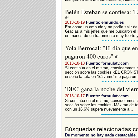
Belén Esteban se confiesa: 'E
2013-10-19
Fuente: elmundo.es
Era como un embudo y no podía salir de é
Gracias a mis jefes que me buscaron el
en manos de un tratamiento muy fuerte y
Yola Berrocal: "El día que en
pagaron 400 euros"
2013-10-18
Fuente: formulatv.com
Si continúa en el mismo, consideramos 
sección sobre las cookies xEL CRONIS
enseñé la teta en 'Sálvame' me pagaron 
'DEC' gana la noche del vier
2013-10-17
Fuente: formulatv.com
Si continúa en el mismo, consideramos 
sección sobre las cookies· Máximo de t
con un 16,6% supera nuevamente a...
Búsquedas relacionadas co
De momento no hay nada destacable.