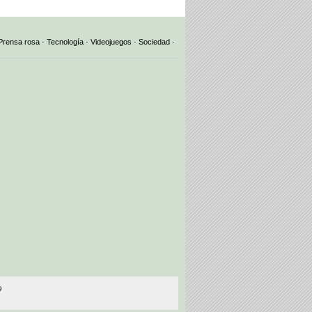
Prensa rosa
·
Tecnología
·
Videojuegos
·
Sociedad
·
9