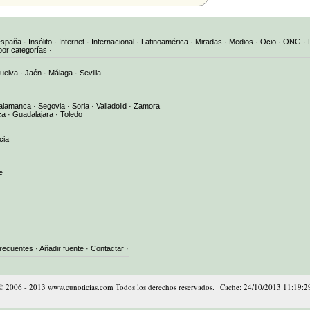
España
·
Insólito
·
Internet
·
Internacional
·
Latinoamérica
·
Miradas
·
Medios
·
Ocio
·
ONG
·
por categorías
·
uelva
·
Jaén
·
Málaga
·
Sevilla
alamanca
·
Segovia
·
Soria
·
Valladolid
·
Zamora
ca
·
Guadalajara
·
Toledo
cia
e
frecuentes
·
Añadir fuente
·
Contactar
·
© 2006 - 2013 www.cunoticias.com Todos los derechos reservados. Cache: 24/10/2013 11:19:2