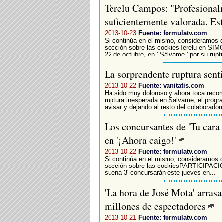
Terelu Campos: "Profesional
suficientemente valorada. E
2013-10-23
Fuente: formulatv.com
Si continúa en el mismo, consideramos 
sección sobre las cookiesTerelu en SIM
22 de octubre, en ' Sálvame ' por su rupt
La sorprendente ruptura sen
2013-10-22
Fuente: vanitatis.com
Ha sido muy doloroso y ahora toca rec
ruptura inesperada en Salvame, el progra
avisar y dejando al resto del colaboradore
Los concursantes de 'Tu cara
en '¡Ahora caigo!'
2013-10-22
Fuente: formulatv.com
Si continúa en el mismo, consideramos 
sección sobre las cookiesPARTICIPACI
suena 3' concursarán este jueves en...
'La hora de José Mota' arras
millones de espectadores
2013-10-21
Fuente: formulatv.com