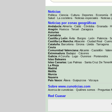
Noticias
Política
·
Ciencia
·
Cultura
·
Deportes
·
Economía
·
Salud
·
La coctelera
·
Noticias especiales
·
Noticias 
Noticias por zonas geográficas
Andalucía
:
Almería
·
Cádiz
·
Córdoba
·
Granada
·
H
Aragón
:
Huesca
·
Teruel
·
Zaragoza
Asturias
Cantabria
Castilla y León
:
Ávila
·
Burgos
·
León
·
Palencia
·
S
Castilla-La Mancha
:
Albacete
·
Ciudad Real
·
Cuen
Cataluña
:
Barcelona
·
Girona
·
Lleida
·
Tarragona
Ceuta
Comunidad Valenciana
:
Alicante
·
Castellón
·
Valen
Extremadura
:
Badajoz
·
Cáceres
Galicia
:
A Coruña
·
Lugo
·
Ourense
·
Pontevedra
Islas Baleares
Islas Canarias
:
Las Palmas
·
Santa Cruz De Tenerif
La Rioja
Madrid
Melilla
Murcia
Navarra
País Vasco
:
Álava
·
Guipuzcoa
·
Vizcaya
Sobre www.cunoticias.com
Acerca de cunoticias
·
Quiénes somos
·
Preguntas 
Red Cuasar