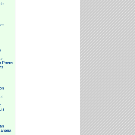
de
tes
o
o
as
o Pocas
ns
o
on
et
z
uis
an
anaria