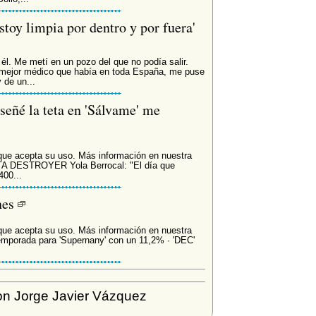
stoy limpia por dentro y por fuera'
l. Me metí en un pozo del que no podía salir.
 mejor médico que había en toda España, me puse
 de un...
señé la teta en 'Sálvame' me
que acepta su uso. Más información en nuestra
TA DESTROYER Yola Berrocal: "El día que
400...
nes
que acepta su uso. Más información en nuestra
emporada para 'Supernany' con un 11,2% · 'DEC'
n Jorge Javier Vázquez