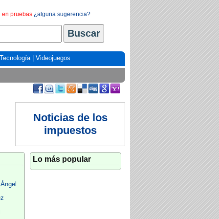
en pruebas
¿alguna sugerencia?
Tecnología
|
Videojuegos
Noticias de los
impuestos
Lo más popular
 Ángel
ez
i