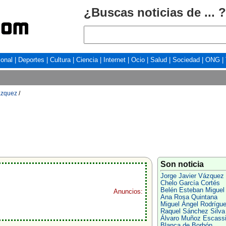
¿Buscas noticias de ... ?
ional
|
Deportes
|
Cultura
|
Ciencia
|
Internet
|
Ocio
|
Salud
|
Sociedad
|
ONG
|
ázquez
/
Son noticia
Jorge Javier Vázquez
Chelo García Cortés
Belén Esteban Miguel
Anuncios:
Ana Rosa Quintana
Miguel Ángel Rodrígu
Raquel Sánchez Silva
Álvaro Muñoz Escass
Blanca de Borbón