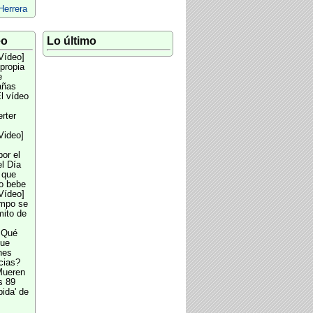
Herrera
eo
Lo último
Vídeo]
 propia
e
añas
l vídeo
rter
s
Video]
por el
l Día
 que
no bebe
Vídeo]
empo se
mito de
¿Qué
que
nes
cias?
ueren
s 89
ida' de