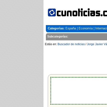
Categorías:
España
|
Economía
|
Internac
Subcategorías:
Estás en:
Buscador de noticias
/
Jorge Javier V