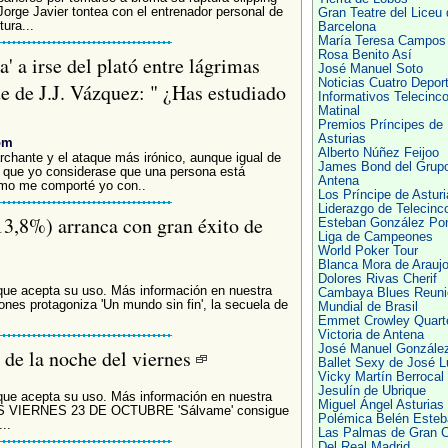
rge Javier tontea con el entrenador personal de
Gran Teatre del Liceu 
ura...
Barcelona
María Teresa Campos
Rosa Benito Así
 a irse del plató entre lágrimas
José Manuel Soto
Noticias Cuatro Depor
e de J.J. Vázquez: " ¿Has estudiado
Informativos Telecinc
Matinal
Premios Príncipes de
Asturias
om
Alberto Núñez Feijoo
rchante y el ataque más irónico, aunque igual de
James Bond del Grup
l que yo considerase que una persona está
Antena
omo me comporté yo con..
Los Príncipe de Asturi
Liderazgo de Telecinc
13,8%) arranca con gran éxito de
Esteban González Po
Liga de Campeones
World Poker Tour
Blanca Mora de Arauj
Dolores Rivas Cherif
que acepta su uso. Más información en nuestra
Cambaya Blues Reuni
es protagoniza 'Un mundo sin fin', la secuela de
Mundial de Brasil
Emmet Crowley Quart
Victoria de Antena
José Manuel Gonzále
 de la noche del viernes
Ballet Sexy de José L
Vicky Martín Berrocal
Jesulín de Ubrique
que acepta su uso. Más información en nuestra
Miguel Ángel Asturias
AS VIERNES 23 DE OCTUBRE 'Sálvame' consigue
Polémica Belén Esteb
..
Las Palmas de Gran C
Del Real Madrid