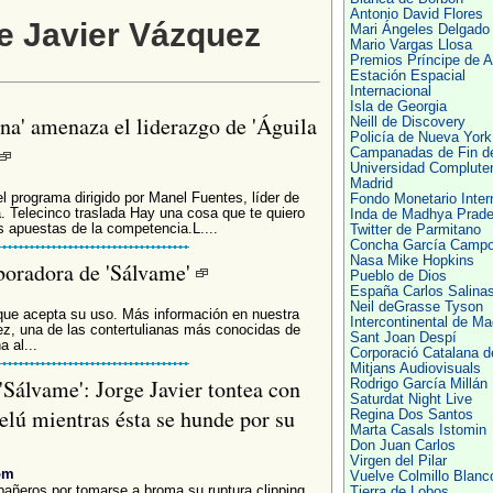
Antonio David Flores
e Javier Vázquez
Mari Ángeles Delgado
Mario Vargas Llosa
Premios Príncipe de A
Estación Espacial
Internacional
Isla de Georgia
ena' amenaza el liderazgo de 'Águila
Neill de Discovery
Policía de Nueva York
Campanadas de Fin d
Universidad Complute
Madrid
l programa dirigido por Manel Fuentes, líder de
Fondo Monetario Inter
. Telecinco traslada Hay una cosa que te quiero
Inda de Madhya Prad
as apuestas de la competencia.L....
Twitter de Parmitano
Concha García Camp
Nasa Mike Hopkins
boradora de 'Sálvame'
Pueblo de Dios
España Carlos Salina
Neil deGrasse Tyson
que acepta su uso. Más información en nuestra
Intercontinental de Ma
z, una de las contertulianas más conocidas de
Sant Joan Despí
 al...
Corporació Catalana d
Mitjans Audiovisuals
Sálvame': Jorge Javier tontea con
Rodrigo García Millán
Saturdat Night Live
elú mientras ésta se hunde por su
Regina Dos Santos
Marta Casals Istomin
Don Juan Carlos
Virgen del Pilar
om
Vuelve Colmillo Blanc
añeros por tomarse a broma su ruptura clipping
Tierra de Lobos