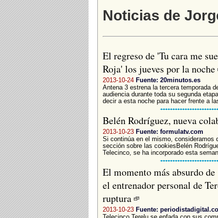
Noticias de Jorg
El regreso de 'Tu cara me su
Roja' los jueves por la noche
2013-10-24
Fuente: 20minutos.es
Antena 3 estrena la tercera temporada de
audiencia durante toda su segunda etapa
decir a esta noche para hacer frente a l
Belén Rodríguez, nueva cola
2013-10-23
Fuente: formulatv.com
Si continúa en el mismo, consideramos 
sección sobre las cookiesBelén Rodrígue
Telecinco, se ha incorporado esta semana
El momento más absurdo de '
el entrenador personal de Ter
ruptura
2013-10-23
Fuente: periodistadigital.c
Telecinco Terelu se enfada con sus comp