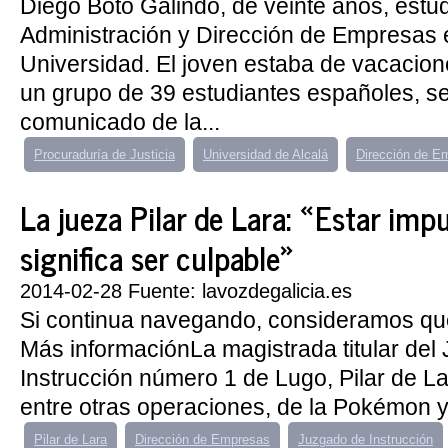
Diego Boto Galindo, de veinte años, estu
Administración y Dirección de Empresas 
Universidad. El joven estaba de vacacio
un grupo de 39 estudiantes españoles, s
comunicado de la...
Procuraduría de Justicia
Universidad de Alcalá
Dirección de E
La jueza Pilar de Lara: «Estar imp
significa ser culpable»
2014-02-28 Fuente: lavozdegalicia.es
Si continua navegando, consideramos qu
Más informaciónLa magistrada titular del
Instrucción número 1 de Lugo, Pilar de L
entre otras operaciones, de la Pokémon y 
Pilar de Lara
Dirección de Empresas
Juzgado de Instrucción