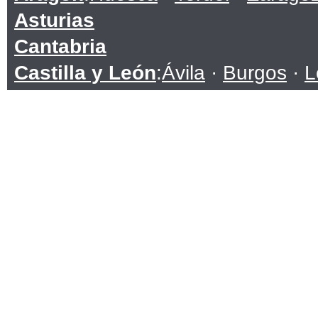
Asturias
Cantabria
Castilla y León
:
Ávila
·
Burgos
·
L
Soria
·
Valladolid
·
Zamora
Castilla-La Mancha
:
Albacete
·
C
Toledo
Cataluña
:
Barcelona
·
Girona
·
Lle
Ceuta
Comunidad Valenciana
:
Alicante
Extremadura
:
Badajoz
·
Cáceres
Galicia
:
A Coruña
·
Lugo
·
Ourens
Islas Baleares