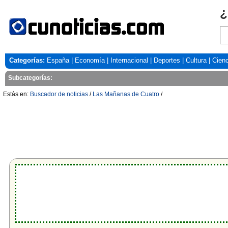
¿
Categorías:
España
|
Economía
|
Internacional
|
Deportes
|
Cultura
|
Cienc
Subcategorías:
Estás en:
Buscador de noticias
/
Las Mañanas de Cuatro
/