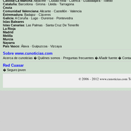
Castilla-La Mancha
:
Albacete
·
Ciudad Real
·
Cuenca
·
Guadalajara
·
Toledo
Cataluña
:
Barcelona
·
Girona
·
Lleida
·
Tarragona
Ceuta
Comunidad Valenciana
:
Alicante
·
Castellón
·
Valencia
Extremadura
:
Badajoz
·
Cáceres
Galicia
:
A Coruña
·
Lugo
·
Ourense
·
Pontevedra
Islas Baleares
Islas Canarias
:
Las Palmas
·
Santa Cruz De Tenerife
La Rioja
Madrid
Melilla
Murcia
Navarra
País Vasco
:
Álava
·
Guipuzcoa
·
Vizcaya
Sobre www.cunoticias.com
Acerca de cunoticias
�
Quiénes somos
·
Preguntas frecuentes
�
Añadir fuente
�
Conta
Red Cuasar
� Seguro joven
© 2006 - 2012 www.cunoticias.com To