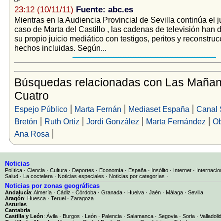
23:12 (10/11/11)
Fuente: abc.es
Mientras en la Audiencia Provincial de Sevilla continúa el ju
caso de Marta del Castillo , las cadenas de televisión han 
su propio juicio mediático con testigos, peritos y reconstru
hechos incluidas. Según...
Búsquedas relacionadas con Las Maña
Cuatro
|
|
|
Espejo Público
Marta Fernán
Mediaset España
Canal 
|
|
|
|
Bretón
Ruth Ortiz
Jordi González
Marta Fernández
Ob
|
Ana Rosa
Noticias
Política
·
Ciencia
·
Cultura
·
Deportes
·
Economía
·
España
·
Insólito
·
Internet
·
Internacio
Salud
·
La coctelera
·
Noticias especiales
·
Noticias por categorías
·
Noticias por zonas geográficas
Andalucía
:
Almería
·
Cádiz
·
Córdoba
·
Granada
·
Huelva
·
Jaén
·
Málaga
·
Sevilla
Aragón
:
Huesca
·
Teruel
·
Zaragoza
Asturias
Cantabria
Castilla y León
:
Ávila
·
Burgos
·
León
·
Palencia
·
Salamanca
·
Segovia
·
Soria
·
Valladoli