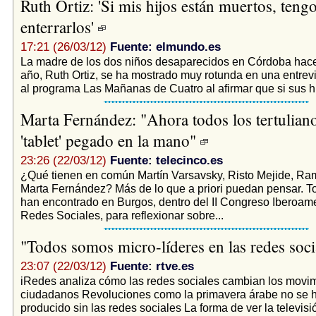
Ruth Ortiz: 'Si mis hijos están muertos, teng
enterrarlos'
17:21 (26/03/12)
Fuente: elmundo.es
La madre de los dos niños desaparecidos en Córdoba hace
año, Ruth Ortiz, se ha mostrado muy rotunda en una entrev
al programa Las Mañanas de Cuatro al afirmar que si sus hij
Marta Fernández: "Ahora todos los tertuliano
'tablet' pegado en la mano"
23:26 (22/03/12)
Fuente: telecinco.es
¿Qué tienen en común Martín Varsavsky, Risto Mejide, Ra
Marta Fernández? Más de lo que a priori puedan pensar. To
han encontrado en Burgos, dentro del II Congreso Iberoam
Redes Sociales, para reflexionar sobre...
"Todos somos micro-líderes en las redes soc
23:07 (22/03/12)
Fuente: rtve.es
iRedes analiza cómo las redes sociales cambian los movim
ciudadanos Revoluciones como la primavera árabe no se 
producido sin las redes sociales La forma de ver la televi