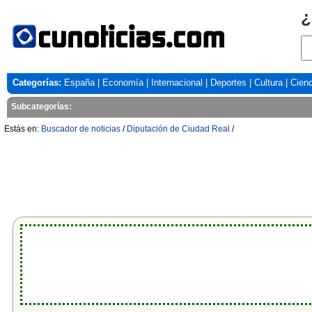
¿
Categorías:
España
|
Economía
|
Internacional
|
Deportes
|
Cultura
|
Cienc
Subcategorías:
Estás en:
Buscador de noticias
/
Diputación de Ciudad Real
/