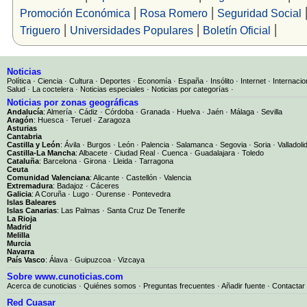
|
|
Promoción Económica
Rosa Romero
Seguridad Social
|
|
|
Triguero
Universidades Populares
Boletín Oficial
Noticias
Política
·
Ciencia
·
Cultura
·
Deportes
·
Economía
·
España
·
Insólito
·
Internet
·
Internacio
Salud
·
La coctelera
·
Noticias especiales
·
Noticias por categorías
·
Noticias por zonas geográficas
Andalucía
:
Almería
·
Cádiz
·
Córdoba
·
Granada
·
Huelva
·
Jaén
·
Málaga
·
Sevilla
Aragón
:
Huesca
·
Teruel
·
Zaragoza
Asturias
Cantabria
Castilla y León
:
Ávila
·
Burgos
·
León
·
Palencia
·
Salamanca
·
Segovia
·
Soria
·
Valladoli
Castilla-La Mancha
:
Albacete
·
Ciudad Real
·
Cuenca
·
Guadalajara
·
Toledo
Cataluña
:
Barcelona
·
Girona
·
Lleida
·
Tarragona
Ceuta
Comunidad Valenciana
:
Alicante
·
Castellón
·
Valencia
Extremadura
:
Badajoz
·
Cáceres
Galicia
:
A Coruña
·
Lugo
·
Ourense
·
Pontevedra
Islas Baleares
Islas Canarias
:
Las Palmas
·
Santa Cruz De Tenerife
La Rioja
Madrid
Melilla
Murcia
Navarra
País Vasco
:
Álava
·
Guipuzcoa
·
Vizcaya
Sobre www.cunoticias.com
Acerca de cunoticias
·
Quiénes somos
·
Preguntas frecuentes
·
Añadir fuente
·
Contactar
Red Cuasar