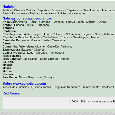
Noticias
Política
·
Ciencia
·
Cultura
·
Deportes
·
Economía
·
España
·
Insólito
·
Internet
·
Internacio
Salud
·
La coctelera
·
Noticias especiales
·
Noticias por categorías
·
Noticias por zonas geográficas
Andalucía
:
Almería
·
Cádiz
·
Córdoba
·
Granada
·
Huelva
·
Jaén
·
Málaga
·
Sevilla
Aragón
:
Huesca
·
Teruel
·
Zaragoza
Asturias
Cantabria
Castilla y León
:
Ávila
·
Burgos
·
León
·
Palencia
·
Salamanca
·
Segovia
·
Soria
·
Valladoli
Castilla-La Mancha
:
Albacete
·
Ciudad Real
·
Cuenca
·
Guadalajara
·
Toledo
Cataluña
:
Barcelona
·
Girona
·
Lleida
·
Tarragona
Ceuta
Comunidad Valenciana
:
Alicante
·
Castellón
·
Valencia
Extremadura
:
Badajoz
·
Cáceres
Galicia
:
A Coruña
·
Lugo
·
Ourense
·
Pontevedra
Islas Baleares
Islas Canarias
:
Las Palmas
·
Santa Cruz De Tenerife
La Rioja
Madrid
Melilla
Murcia
Navarra
País Vasco
:
Álava
·
Guipuzcoa
·
Vizcaya
Sobre www.cunoticias.com
Acerca de cunoticias
·
Quiénes somos
·
Preguntas frecuentes
·
Añadir fuente
·
Contactar
Red Cuasar
© 2006 - 2014 www.cunoticias.com To