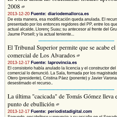
2008
2013-12-20
Fuente: diariodemallorca.es
De esta manera, esa modificación queda anulada. El recur
presentado por los entonces regidores del PP, entre los qu
actual alcalde, Llorenç Suau; su antecesor al frente del Gr
Jaume Porsell; y la actual teniente...
El Tribunal Superior permite que se acabe el
comercial de Los Alvarados
2013-12-17
Fuente: laprovincia.es
El consistorio había anulado la licencia y el constructor del
comercial lo denunció. La Sala, formada por los magistrad
Otero (presidente), Cristina Páez (ponente) y Javier Varona
desestimado el recurso..
La última "cacicada" de Tomás Gómez lleva 
punto de ebullición
2013-12-17
Fuente: periodistadigital.com
Segundo, encabrítese y renuncie a su escaño en el Senad