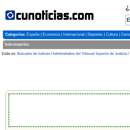
¿
Categorías:
España
|
Economía
|
Internacional
|
Deportes
|
Cultura
|
Cienc
Subcategorías:
Estás en:
Buscador de noticias
/
Administrativo del Tribunal Superior de Justicia
/