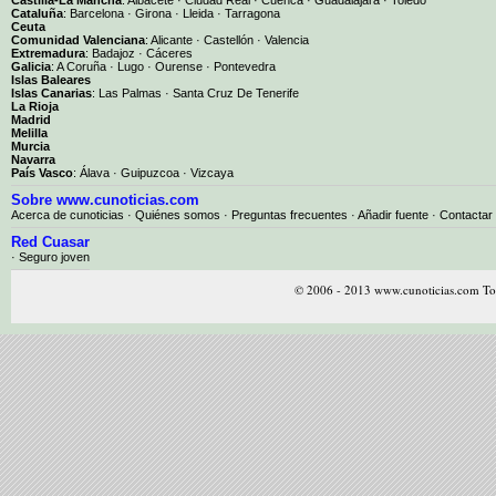
Cataluña
:
Barcelona
·
Girona
·
Lleida
·
Tarragona
Ceuta
Comunidad Valenciana
:
Alicante
·
Castellón
·
Valencia
Extremadura
:
Badajoz
·
Cáceres
Galicia
:
A Coruña
·
Lugo
·
Ourense
·
Pontevedra
Islas Baleares
Islas Canarias
:
Las Palmas
·
Santa Cruz De Tenerife
La Rioja
Madrid
Melilla
Murcia
Navarra
País Vasco
:
Álava
·
Guipuzcoa
·
Vizcaya
Sobre www.cunoticias.com
Acerca de cunoticias
·
Quiénes somos
·
Preguntas frecuentes
·
Añadir fuente
·
Contactar
Red Cuasar
· Seguro joven
© 2006 - 2013 www.cunoticias.com Tod