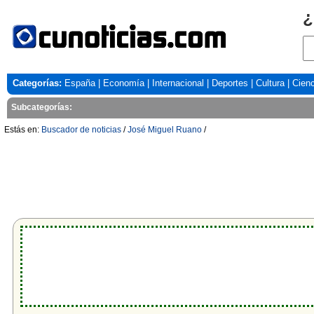
¿
Categorías:
España
|
Economía
|
Internacional
|
Deportes
|
Cultura
|
Cienc
Subcategorías:
Estás en:
Buscador de noticias
/
José Miguel Ruano
/