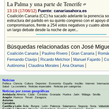
La Palma y una parte de Tenerife
13:19 (17/06/12)
Fuente: canariasahora.es
Coalición Canaria (CC) ha sacado adelante la ponencia so
estructura del partido en su quinto congreso con el apoyo 
compromisarios, frente a 254 votos negativos y cuatro abst
un largo debate desde la noche de ayer...
Búsquedas relacionadas con José Migu
|
|
|
Coalición Canaria
Paulino Rivero
Gran Canaria
Román
|
|
|
Fernando Clavijo
Ricardo Melchior
Manuel Fajardo
Co
|
|
|
Autónoma
Claudina Morales
Ana Oramas
Noticias
Política
·
Ciencia
·
Cultura
·
Deportes
·
Economía
·
España
·
Insólito
·
Internet
·
Internacio
Salud
·
La coctelera
·
Noticias especiales
·
Noticias por categorías
·
Noticias por zonas geográficas
Andalucía
:
Almería
·
Cádiz
·
Córdoba
·
Granada
·
Huelva
·
Jaén
·
Málaga
·
Sevilla
Aragón
:
Huesca
·
Teruel
·
Zaragoza
Asturias
Cantabria
Castilla y León
:
Ávila
·
Burgos
·
León
·
Palencia
·
Salamanca
·
Segovia
·
Soria
·
Valladoli
Castilla-La Mancha
:
Albacete
·
Ciudad Real
·
Cuenca
·
Guadalajara
·
Toledo