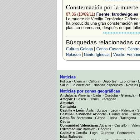
Consternación por la muerte 
07:36 (10/09/11)
Fuente: farodevigo.es
La muerte de Virxilio Fernández Cañedo 
ha producido una gran consternación en Ga
plástica ourensana, después de que falle
Búsquedas relacionadas co
|
|
Cultura Galega
Carlos Casares
Centro 
|
|
Nolasco
Bieito Iglesias
Virxilio Ferná
Noticias
Política
·
Ciencia
·
Cultura
·
Deportes
·
Economía
·
Salud
·
La coctelera
·
Noticias especiales
·
Noticias 
Noticias por zonas geográficas
Andalucía
:
Almería
·
Cádiz
·
Córdoba
·
Granada
·
H
Aragón
:
Huesca
·
Teruel
·
Zaragoza
Asturias
Cantabria
Castilla y León
:
Ávila
·
Burgos
·
León
·
Palencia
·
S
Castilla-La Mancha
:
Albacete
·
Ciudad Real
·
Cuen
Cataluña
:
Barcelona
·
Girona
·
Lleida
·
Tarragona
Ceuta
Comunidad Valenciana
:
Alicante
·
Castellón
·
Valen
Extremadura
:
Badajoz
·
Cáceres
Galicia
:
A Coruña
·
Lugo
·
Ourense
·
Pontevedra
Islas Baleares