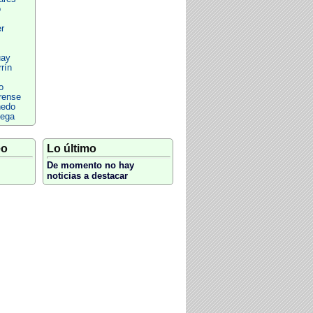
o
r
uay
rín
o
rense
ñedo
lega
eo
Lo último
De momento no hay
noticias a destacar