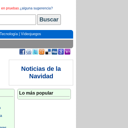
en pruebas
¿alguna sugerencia?
Tecnología
|
Videojuegos
Noticias de la
Navidad
Lo más popular
a
da
ares