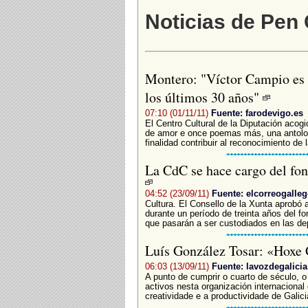
Noticias de Pen 
Montero: "Víctor Campio es u
los últimos 30 años"
07:10 (01/11/11)
Fuente: farodevigo.es
El Centro Cultural de la Diputación acogi
de amor e once poemas más, una antolog
finalidad contribuir al reconocimiento de la
La CdC se hace cargo del fon
04:52 (23/09/11)
Fuente: elcorreogalleg
Cultura. El Consello de la Xunta aprobó a
durante un período de treinta años del f
que pasarán a ser custodiados en las de
Luís González Tosar: «Hoxe G
06:03 (13/09/11)
Fuente: lavozdegalicia
A punto de cumprir o cuarto de século, 
activos nesta organización internacional
creatividade e a productividade de Galici