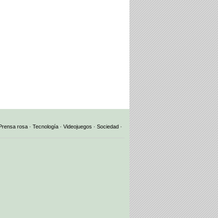
Prensa rosa
·
Tecnología
·
Videojuegos
·
Sociedad
·