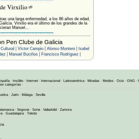
de Virxilio
tras una larga enfermedad, a los 86 años de edad,
licia. Virxilio era el último de los grandes de la
cieran Manuel...
n Pen Clube de Galicia
|
|
|
Cultural
Víctor Campio
Alonso Montero
Isabel
|
|
|
ndez
Manuel Buciños
Francisco Rodríguez
España
·
Insólito
·
Internet
·
Internacional
·
Latinoamérica
·
Miradas
·
Medios
·
Ocio
·
ONG
·
por categorías
·
uelva
·
Jaén
·
Málaga
·
Sevilla
alamanca
·
Segovia
·
Soria
·
Valladolid
·
Zamora
ca
·
Guadalajara
·
Toledo
cia