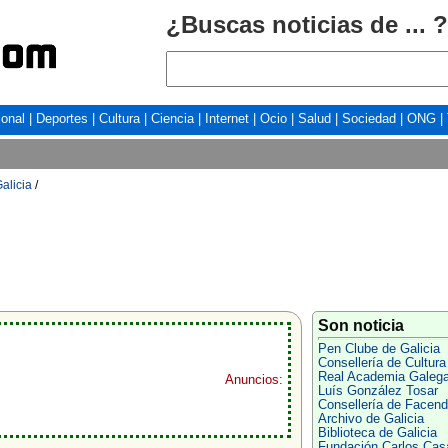
¿Buscas noticias de ... ?
ional
|
Deportes
|
Cultura
|
Ciencia
|
Internet
|
Ocio
|
Salud
|
Sociedad
|
ONG
|
alicia
/
Son noticia
Pen Clube de Galicia
Consellería de Cultura
Real Academia Galeg
Anuncios:
Luís González Tosar
Consellería de Facen
Archivo de Galicia
Biblioteca de Galicia
Fundación Carlos Cas