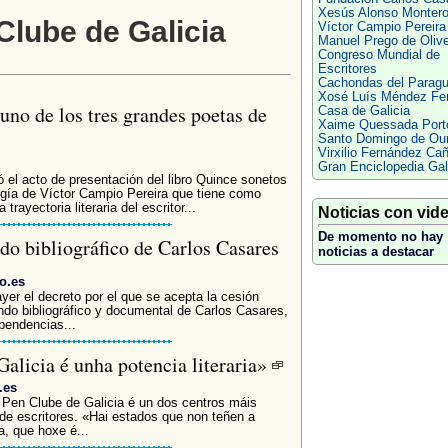
Xesús Alonso Monter
Clube de Galicia
Víctor Campio Pereira
Manuel Prego de Olive
Congreso Mundial de
Escritores
Cachondas del Parag
Xosé Luís Méndez Fer
no de los tres grandes poetas de
Casa de Galicia
Xaime Quessada Port
Santo Domingo de Ou
Virxilio Fernández Ca
Gran Enciclopedia Ga
ó el acto de presentación del libro Quince sonetos
ía de Víctor Campio Pereira que tiene como
 trayectoria literaria del escritor...
Noticias con vid
De momento no hay
do bibliográfico de Carlos Casares
noticias a destacar
o.es
yer el decreto por el que se acepta la cesión
ondo bibliográfico y documental de Carlos Casares,
pendencias...
alicia é unha potencia literaria»
.es
o Pen Clube de Galicia é un dos centros máis
 de escritores. «Hai estados que non teñen a
a, que hoxe é...