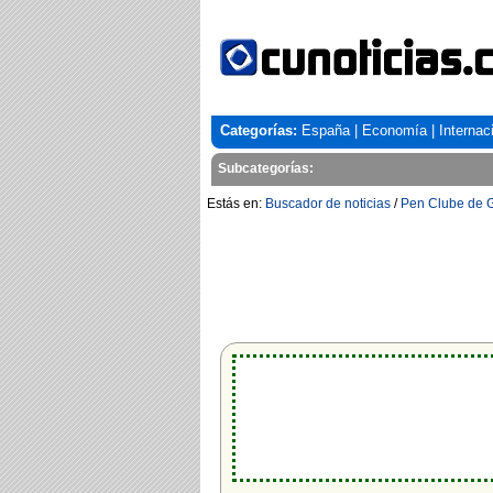
Categorías:
España
|
Economía
|
Internac
Subcategorías:
Estás en:
Buscador de noticias
/
Pen Clube de G