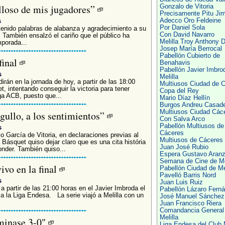
lloso de mis jugadores”
Gonzalo de Vitoria
Precisamente Pitu Ji
s
Adecco Oro Feldeine
Por Daniel Sola
tenido palabras de alabanza y agradecimiento a su
Con David Navarro
. También ensalzó el cariño que el público ha
Melilla Troy Anthony D
mporada...
Josep María Berrocal
Pabellón Cubierto de
final
Benahavis
Pabellón Javier Imbro
s
Melilla
rán en la jornada de hoy, a partir de las 18:00
Multiusos Ciudad de 
 intentando conseguir la victoria para tener
Copa del Rey
ga ACB, puesto que...
Mario Díaz Hellín
Burgos Andreu Casade
Multiusos Ciudad Các
gullo, a los sentimientos”
Con Salva Arco
Pabellón Multiusos de
s
Cáceres
o García de Vitoria, en declaraciones previas al
Multiusos de Cáceres
 Básquet quiso dejar claro que es una cita história
Juan José Rubio
onder. También quiso...
Espera Gustavo Aran
Semana de Cine de Mel
ivo en la final
Pabellón Ciudad de Mel
Pavelló Barris Nord
s
Juan Luis Ruiz
a partir de las 21:00 horas en el Javier Imbroda el
Pabellón Lázaro Fern
 a la Liga Endesa. La serie viajó a Melilla con un
José Manuel Sánchez
Juan Francisco Riera
Comandancia General
Melilla
rminase 3-0"
Liga Endesa del Club M