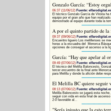
Gonzalo García: “Estoy orgu
06:37 (11/06/12)
Fuente: elfarodigital.e
El técnico Gonzalo García de Vitoria ha 
equipo por el gran año que han realizado
demostrado al equipo durante toda la te
A por el quinto partido de la 
09:37 (09/06/12)
Fuente: elfarodigital.e
Encuentro liguero Los melillenses se medi
horas a la escuadra del Menorca Básquet,
opciones de conseguir el ascenso a la li
García: “Hay que apelar al or
09:49 (07/06/12)
Fuente: elfarodigital.e
El técnico del Melilla Baloncesto, Gonzal
tercer encuentro de la final ante Menorca
para Melilla y donde la afición debe resp
El Melilla BC quiere seguir v
08:13 (07/06/12)
Fuente: elfarodigital.e
Melilla Baloncesto se jugará esta noche, 
seguir con vida en esta final de ascenso
2-0 favorable al...
"Sería injusto que la esto te