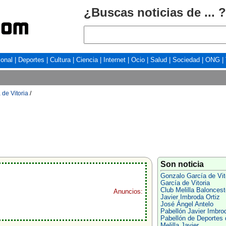
¿Buscas noticias de ... ?
ional
|
Deportes
|
Cultura
|
Ciencia
|
Internet
|
Ocio
|
Salud
|
Sociedad
|
ONG
|
de Vitoria
/
Son noticia
Gonzalo García de Vit
García de Vitoria
Club Melilla Baloncest
Anuncios:
Javier Imbroda Ortiz
José Ángel Antelo
Pabellón Javier Imbro
Pabellón de Deportes 
Melilla Javier