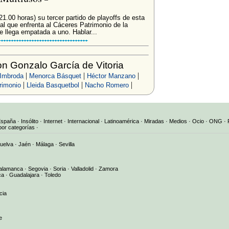
21.00 horas) su tercer partido de playoffs de esta
al que enfrenta al Cáceres Patrimonio de la
 llega empatada a uno. Hablar...
n Gonzalo García de Vitoria
|
|
|
 Imbroda
Menorca Básquet
Héctor Manzano
|
|
|
rimonio
Lleida Basquetbol
Nacho Romero
España
·
Insólito
·
Internet
·
Internacional
·
Latinoamérica
·
Miradas
·
Medios
·
Ocio
·
ONG
·
por categorías
·
uelva
·
Jaén
·
Málaga
·
Sevilla
alamanca
·
Segovia
·
Soria
·
Valladolid
·
Zamora
ca
·
Guadalajara
·
Toledo
cia
e