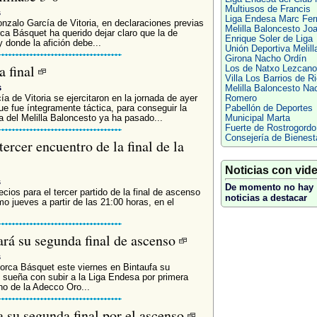
Multiusos de Francis
s
Liga Endesa Marc Fe
nzalo García de Vitoria, en declaraciones previas
Melilla Baloncesto Joa
rca Básquet ha querido dejar claro que la de
Enrique Soler de Liga
y donde la afición debe...
Unión Deportiva Melill
Girona Nacho Ordín
a final
Los de Natxo Lezcano
Villa Los Barrios de Ri
s
Melilla Baloncesto Na
a de Vitoria se ejercitaron en la jornada de ayer
Romero
e fue íntegramente táctica, para conseguir la
Pabellón de Deportes
la del Melilla Baloncesto ya ha pasado...
Municipal Marta
Fuerte de Rostrogordo
Consejería de Bienest
tercer encuentro de la final de la
Noticias con vid
s
De momento no hay
cios para el tercer partido de la final de ascenso
noticias a destacar
o jueves a partir de las 21:00 horas, en el
ará su segunda final de ascenso
s
norca Básquet este viernes en Bintaufa su
y sueña con subir a la Liga Endesa por primera
no de la Adecco Oro...
a su segunda final por el ascenso