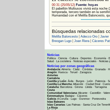
00:31 (25/05/12)
Fuente: hoy.es
El pabellón Multiusos vivirá esta noche (
temporada, tercero también en la semifin
Humanidad con el Melilla Baloncesto, que
Búsquedas relacionadas co
|
|
Melilla Baloncesto
Adecco Oro
Javier
|
|
Breogan Lugo
Joan Riera
Cáceres Pat
Noticias
Política
·
Ciencia
·
Cultura
·
Deportes
·
Economía
·
Salud
·
La coctelera
·
Noticias especiales
·
Noticias 
Noticias por zonas geográficas
Andalucía
:
Almería
·
Cádiz
·
Córdoba
·
Granada
·
H
Aragón
:
Huesca
·
Teruel
·
Zaragoza
Asturias
Cantabria
Castilla y León
:
Ávila
·
Burgos
·
León
·
Palencia
·
S
Castilla-La Mancha
:
Albacete
·
Ciudad Real
·
Cuen
Cataluña
:
Barcelona
·
Girona
·
Lleida
·
Tarragona
Ceuta
Comunidad Valenciana
:
Alicante
·
Castellón
·
Valen
Extremadura
:
Badajoz
·
Cáceres
Galicia
:
A Coruña
·
Lugo
·
Ourense
·
Pontevedra
Islas Baleares
Islas Canarias
:
Las Palmas
·
Santa Cruz De Tenerif
La Rioja