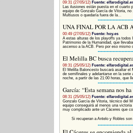
09:31 (27/05/12)
Fuente: elfarodigital.e
Las ilusiones están puesta en el cuarto pa
equipo de Gonzalo García de Vitoria, no 
Multiusos o quedaría fuera de la...
UNA FINAL POR LA ACB
00:49 (27/05/12)
Fuente: hoy.es
A estas alturas de los playoffs ya todos 
Patrimonio de la Humanidad, que llevaba
ascenso a la ACB. Pero por eso mismo ca
El Melilla BC busca recupera
08:31 (25/05/12)
Fuente: elfarodigital.e
El Melilla Baloncesto buscará asaltar el 
de semifinales y adelantarse en la seri
noche, a partir de las 21:00 horas, que l
García: “Esta semana nos ha
08:31 (25/05/12)
Fuente: elfarodigital.e
Gonzalo García de Vitoria, técnico del M
equipo conseguirá al menos una victori
muy complicado ante un Cáceres que con 
Si recuperan a Antelo y Robles son u
El Cáceres se encomienda al