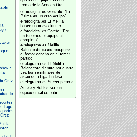
quizás al equipo más en
forma de la Adecco Oro
havis
elfarodigital.es
Gonzalo: “La
Palma es un gran equipo”
elfarodigital.es
El Melilla
ia
busca un nuevo triunfo
ago
elfarodigital.es
García: “Por
fin tenemos el equipo al
completo”
Javier
eltelegrama.es
Melilla
Baloncesto busca recuperar
ásquet
el factor cancha en el tercer
partido
eltelegrama.es
El Melilla
nahavís
Baloncesto disputa por cuarta
lla
vez las semifinales de
ascenso a Liga Endesa
a Ortiz
eltelegrama.es
Si recuperan a
Antelo y Robles son un
na
equipo difícil de batir
udad de
eportes
de Lugo
eportes
 Ortiz
lilla
ostar
adolid