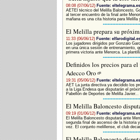
08:08 (07/06/12)
Fuente: eltelegrama.e
AETEl técnico del Melilla Baloncesto, Go
al tercer encuentro de la final ante Meno
mañana es una cita historia para Melilla 
El Melilla prepara su próxim
11:33 (06/06/12)
Fuente: elfarodigital.e
Los jugadores dirigidos por Gonzalo Garcí
en una única sesión de entrenamiento, qu
primera victoria ante Menorca. La plantil
Definidos los precios para el 
Adecco Oro
19:31 (05/06/12)
Fuente: eltelegrama.e
AET La junta directiva ya decidido los pre
a la Liga Endesa que disputarán el próxim
Pabellón de Deportes de Melilla Javier...
El Melilla Baloncesto disput
09:19 (01/06/12)
Fuente: eltelegrama.e
El Melilla Baloncesto disputará ante Me
segunda final de ascenso de la historia 
vez. El conjunto melillense, el club deca
El Melilla Baloncesto disput