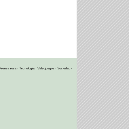
Prensa rosa
·
Tecnología
·
Videojuegos
·
Sociedad
·