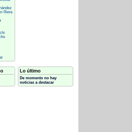
rnández
n Riera
a
chi
cho
ar
eo
Lo último
De momento no hay
noticias a destacar