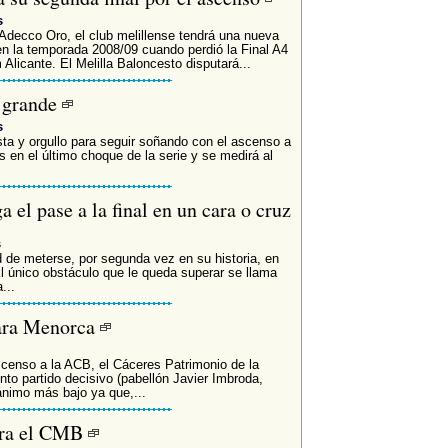
s
 Adecco Oro, el club melillense tendrá una nueva
en la temporada 2008/09 cuando perdió la Final A4
licante. El Melilla Baloncesto disputará...
o grande
s
asta y orgullo para seguir soñando con el ascenso a
s en el último choque de la serie y se medirá al
 el pase a la final en un cara o cruz
s
ad de meterse, por segunda vez en su historia, en
l único obstáculo que le queda superar se llama
...
 para Menorca
censo a la ACB, el Cáceres Patrimonio de la
to partido decisivo (pabellón Javier Imbroda,
ánimo más bajo ya que,...
para el CMB