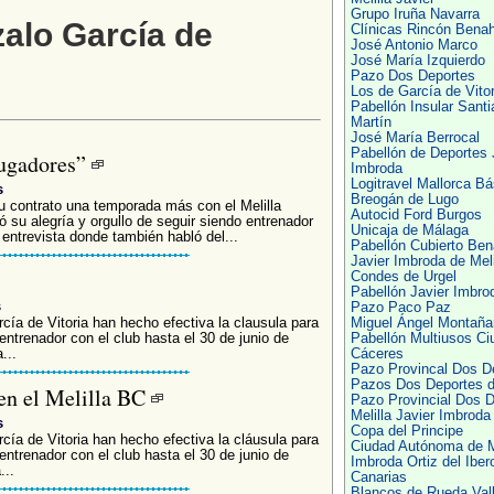
Grupo Iruña Navarra
alo García de
Clínicas Rincón Bena
José Antonio Marco
José María Izquierdo
Pazo Dos Deportes
Los de García de Vitor
Pabellón Insular Santi
Martín
José María Berrocal
Pabellón de Deportes 
jugadores”
Imbroda
Logitravel Mallorca B
s
Breogán de Lugo
u contrato una temporada más con el Melilla
Autocid Ford Burgos
 su alegría y orgullo de seguir siendo entrenador
Unicaja de Málaga
ntrevista donde también habló del...
Pabellón Cubierto Be
Javier Imbroda de Meli
Condes de Urgel
Pabellón Javier Imbrod
s
Pazo Paco Paz
cía de Vitoria han hecho efectiva la clausula para
Miguel Ángel Montaña
 entrenador con el club hasta el 30 de junio de
Pabellón Multiusos Ci
...
Cáceres
Pazo Provincal Dos D
Pazos Dos Deportes 
en el Melilla BC
Pazo Provincial Dos D
Melilla Javier Imbroda
s
Copa del Principe
cía de Vitoria han hecho efectiva la cláusula para
Ciudad Autónoma de Me
 entrenador con el club hasta el 30 de junio de
Imbroda Ortiz del Iber
...
Canarias
Blancos de Rueda Vall