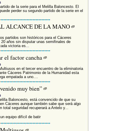
s
rtido de la serie para el Melilla Baloncesto. El
puede perder su segundo partido de la serie en el
 AL ALCANCE DE LA MANO
los partidos son históricos para el Cáceres
 20 años sin disputar unas semifinales de
da victoria es...
r el factor cancha
s
Multiusos en el tercer encuentro de la eliminatoria
e ante Cáceres Patrimonio de la Humanidad esta
lega empatada a uno....
 venido muy bien”
s
elilla Baloncesto, está convencido de que su
a en Cáceres aunque también sabe que será algo
total seguridad recuperará a Antelo y...
n equipo difícil de batir
 Multiusos