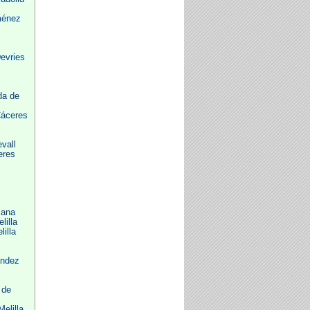
ménez
evries
da de
Cáceres
vall
eres
zana
illa
illa
ández
 de
elilla