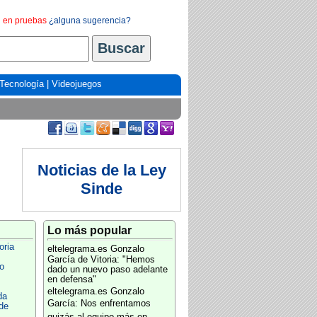
en pruebas
¿alguna sugerencia?
Tecnología
|
Videojuegos
Noticias de la Ley
Sinde
Lo más popular
oria
eltelegrama.es
Gonzalo
García de Vitoria: "Hemos
o
dado un nuevo paso adelante
en defensa"
eltelegrama.es
Gonzalo
da
García: Nos enfrentamos
de