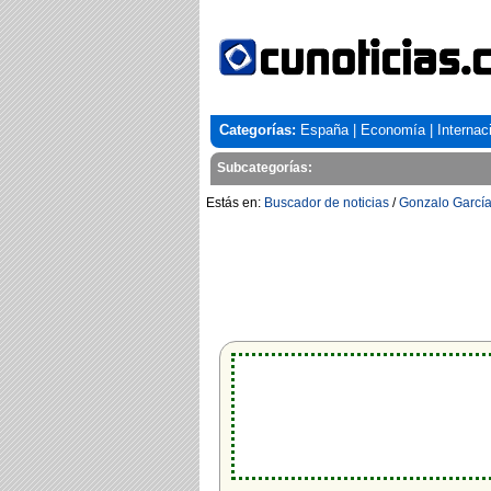
Categorías:
España
|
Economía
|
Internac
Subcategorías:
Estás en:
Buscador de noticias
/
Gonzalo García 