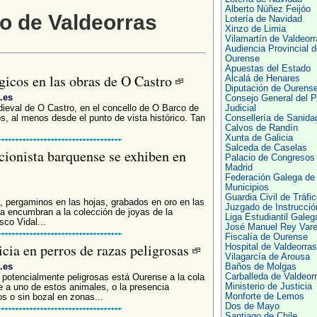
Alberto Núñez Feijóo
o de Valdeorras
Lotería de Navidad
Xinzo de Limia
Vilamartín de Valdeorr
Audiencia Provincial d
Ourense
Apuestas del Estado
gicos en las obras de O Castro
Alcalá de Henares
Diputación de Ourens
.es
Consejo General del P
dieval de O Castro, en el concello de O Barco de
Judicial
s, al menos desde el punto de vista histórico. Tan
Consellería de Sanida
Calvos de Randín
Xunta de Galicia
Salceda de Caselas
ccionista barquense se exhiben en
Palacio de Congresos
Madrid
Federación Galega de
Municipios
Guardia Civil de Tráfic
, pergaminos en las hojas, grabados en oro en las
Juzgado de Instrucció
ria encumbran a la colección de joyas de la
Liga Estudiantil Galeg
sco Vidal...
José Manuel Rey Vare
Fiscalía de Ourense
icia en perros de razas peligrosas
Hospital de Valdeorras
Vilagarcía de Arousa
.es
Baños de Molgas
Carballeda de Valdeor
 potencialmente peligrosas está Ourense a la cola
Ministerio de Justicia
te a uno de estos animales, o la presencia
Monforte de Lemos
os o sin bozal en zonas...
Dos de Mayo
Santiago de Chile