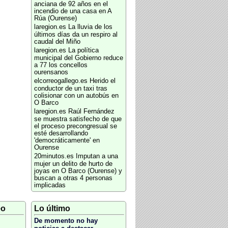
anciana de 92 años en el
incendio de una casa en A
Rúa (Ourense)
laregion.es
La lluvia de los
últimos días da un respiro al
caudal del Miño
laregion.es
La política
municipal del Gobierno reduce
a 77 los concellos
ourensanos
elcorreogallego.es
Herido el
conductor de un taxi tras
colisionar con un autobús en
O Barco
laregion.es
Raúl Fernández
se muestra satisfecho de que
el proceso precongresual se
esté desarrollando
'democráticamente' en
Ourense
20minutos.es
Imputan a una
mujer un delito de hurto de
joyas en O Barco (Ourense) y
buscan a otras 4 personas
implicadas
eo
Lo último
De momento no hay