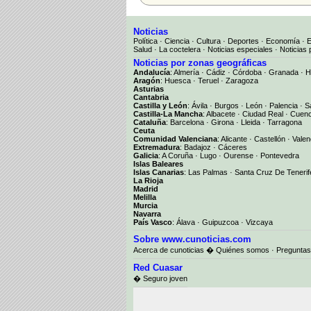
Noticias
Política
·
Ciencia
·
Cultura
·
Deportes
·
Economía
·
Salud
·
La coctelera
·
Noticias especiales
·
Noticias 
Noticias por zonas geográficas
Andalucía
:
Almería
·
Cádiz
·
Córdoba
·
Granada
·
H
Aragón
:
Huesca
·
Teruel
·
Zaragoza
Asturias
Cantabria
Castilla y León
:
Ávila
·
Burgos
·
León
·
Palencia
·
S
Castilla-La Mancha
:
Albacete
·
Ciudad Real
·
Cuen
Cataluña
:
Barcelona
·
Girona
·
Lleida
·
Tarragona
Ceuta
Comunidad Valenciana
:
Alicante
·
Castellón
·
Valen
Extremadura
:
Badajoz
·
Cáceres
Galicia
:
A Coruña
·
Lugo
·
Ourense
·
Pontevedra
Islas Baleares
Islas Canarias
:
Las Palmas
·
Santa Cruz De Tenerif
La Rioja
Madrid
Melilla
Murcia
Navarra
País Vasco
:
Álava
·
Guipuzcoa
·
Vizcaya
Sobre www.cunoticias.com
Acerca de cunoticias
�
Quiénes somos
·
Preguntas
Red Cuasar
� Seguro joven