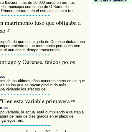
noticias a destacar
e llevaron más de 30.000 euros en oro tras
no del municipio ourensano de O Barco de
Primero entraron en el establecimiento tres...
 un matrimonio luso que obligaba a
exo
después de que un juzgado de Ourense dictara una
comportamiento de un matrimonio portugués con
 ni aun con el tiempo transcurrido...
antiago y Ourense, únicos polos
.es
ones de los últimos años ayuntamientos en los que
des en los que se hayan producido más
a viviendo los efectos del...
3ºC en esta variable primavera
go.es
mpo variable, la actual está cumpliendo a rajatabla
tura de más de diez grados en el plazo de
gallegos, en...