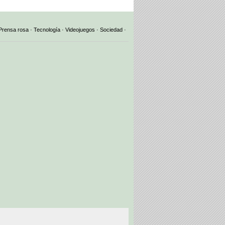
Prensa rosa
·
Tecnología
·
Videojuegos
·
Sociedad
·