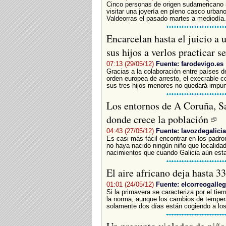
Cinco personas de origen sudamericano s
visitar una joyería en pleno casco urba
Valdeorras el pasado martes a mediodía. 
Encarcelan hasta el juicio a
sus hijos a verlos practicar s
07:13 (29/05/12)
Fuente: farodevigo.es
Gracias a la colaboración entre países 
orden europea de arresto, el execrable 
sus tres hijos menores no quedará impune
Los entornos de A Coruña, S
donde crece la población
04:43 (27/05/12)
Fuente: lavozdegalicia
Es casi más fácil encontrar en los padr
no haya nacido ningún niño que localida
nacimientos que cuando Galicia aún estab
El aire africano deja hasta 3
01:01 (24/05/12)
Fuente: elcorreogalle
Si la primavera se caracteriza por el tie
la norma, aunque los cambios de tempera
solamente dos días están cogiendo a los 