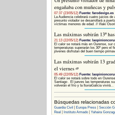
Un presunto violador de niñas
engañaba con muñecas y pul
07:37 (23/05/12)
Fuente: farodevigo.es
La Audiencia celebrará cuatro juicios de 
presunto violador se desarrollará a puerta
víctimas menores de edad. // Iñaki Osori
Las máximas subirán 13º has
21:13 (22/05/12)
Fuente: laopinioncoru
El calor se notará más en Ourense, sur de
temperaturas superarán los 30º pero el fi
jóvenes disfrutan del buen tiempo primave
Las máximas subirán 13 grad
el viernes
05:49 (22/05/12)
Fuente: laopinioncoru
El calor se notará sobre todo en Ourense
Santiago . El jueves las temperaturas su
volverán el frío y la lluviaGalicia vivirá...
Búsquedas relacionadas co
|
|
Guardia Civil
Europa Press
Sección G
|
|
Real
Instituto Armado
Yahaira Gonzag