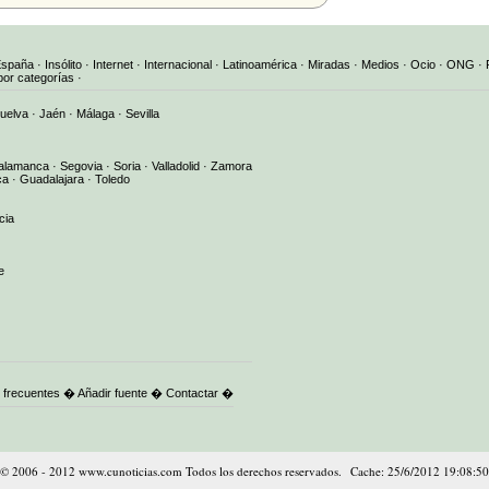
España
·
Insólito
·
Internet
·
Internacional
·
Latinoamérica
·
Miradas
·
Medios
·
Ocio
·
ONG
·
por categorías
·
uelva
·
Jaén
·
Málaga
·
Sevilla
alamanca
·
Segovia
·
Soria
·
Valladolid
·
Zamora
ca
·
Guadalajara
·
Toledo
cia
e
 frecuentes
�
Añadir fuente
�
Contactar
�
© 2006 - 2012 www.cunoticias.com Todos los derechos reservados. Cache: 25/6/2012 19:08:50