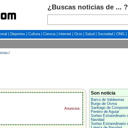
¿Buscas noticias de ... ?
ional
|
Deportes
|
Cultura
|
Ciencia
|
Internet
|
Ocio
|
Salud
|
Sociedad
|
ONG
|
orras
/
Son noticia
Barco de Valdeorras
Burgo de Osma
Santiago de Composte
Anuncios:
Pereiro de Aguiar
Sorteo Extraordinario 
Navidad
Sorteo Extraordinario 
Lotería de Navidad