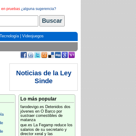
en pruebas
¿alguna sugerencia?
Tecnología
|
Videojuegos
Noticias de la Ley
Sinde
Lo más popular
farodevigo.es
Detenidos dos
jóvenes en O Barco por
la
sustraer comestibles de
matanza
de
que.es
La Fegamp reduce los
salarios de su secretario y
de
director xeral y las