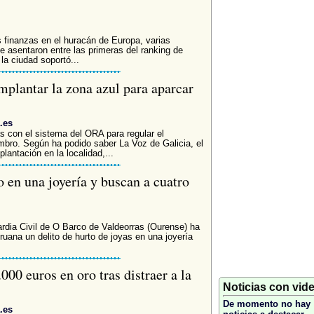
as finanzas en el huracán de Europa, varias
e asentaron entre las primeras del ranking de
la ciudad soportó...
mplantar la zona azul para aparcar
.es
s con el sistema del ORA para regular el
bro. Según ha podido saber La Voz de Galicia, el
antación en la localidad,...
 en una joyería y buscan a cuatro
uardia Civil de O Barco de Valdeorras (Ourense) ha
uana un delito de hurto de joyas en una joyería
00 euros en oro tras distraer a la
Noticias con vid
De momento no hay
.es