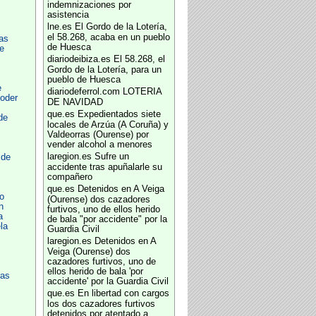
indemnizaciones por
asistencia
lne.es
El Gordo de la Lotería,
el 58.268, acaba en un pueblo
as
de Huesca
e
diariodeibiza.es
El 58.268, el
Gordo de la Lotería, para un
pueblo de Huesca
e
diariodeferrol.com
LOTERIA
oder
DE NAVIDAD
que.es
Expedientados siete
de
locales de Arzúa (A Coruña) y
Valdeorras (Ourense) por
vender alcohol a menores
laregion.es
Sufre un
 de
accidente tras apuñalarle su
compañero
que.es
Detenidos en A Veiga
o
(Ourense) dos cazadores
n
furtivos, uno de ellos herido
a
de bala "por accidente" por la
la
Guardia Civil
laregion.es
Detenidos en A
Veiga (Ourense) dos
cazadores furtivos, uno de
ellos herido de bala 'por
ras
accidente' por la Guardia Civil
que.es
En libertad con cargos
los dos cazadores furtivos
detenidos por atentado a