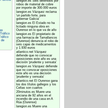
laregion.es
Seis detenidos por
robos de material de cobre
por importe de 300.000 euros
laregion.es
Vázquez reclama
'un partido forte, para
gobernar Galicia'
laregion.es
El Estado no ha
licitado ninguna obra en
Ourense en lo que va de año
as
Tráfico
laregion.es
El propietario de
ráfico
una farmacia de Tamallancos
 de
(Ourense) denuncia el robo de
seis cajas de medicamentos
y 1.930 euros
atlantico.net
Vázquez
defiende que no convocar
oposiciones este año es una
decisión 'prudente y sensata'
laregion.es
Vázquez defiende
que no convocar oposiciones
este año es una decisión
'prudente y sensata'
atlantico.net
El Ourense gana
los dos títulos gallegos y los
Celtas son cuartos
20minutos.es
Muere una
anciana de 92 años en el
incendio de una casa en A
Rúa (Ourense)
laregion.es
Muere una