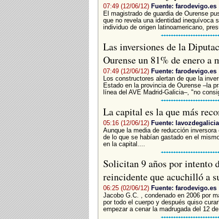
07:49 (12/06/12)
Fuente: farodevigo.es
El magistrado de guardia de Ourense puso
que no revela una identidad inequívoca 
individuo de origen latinoamericano, pres
Las inversiones de la Diputac
Ourense un 81% de enero a
07:49 (12/06/12)
Fuente: farodevigo.es
Los constructores alertan de que la inver
Estado en la provincia de Ourense –la prá
línea del AVE Madrid-Galicia–, "no consigu
La capital es la que más reco
05:16 (12/06/12)
Fuente: lavozdegalicia
Aunque la media de reducción inversora d
de lo que se habían gastado en el mismo
en la capital....
Solicitan 9 años por intento 
reincidente que acuchilló a s
06:25 (02/06/12)
Fuente: farodevigo.es
Jacobo G.C. , condenado en 2006 por mal
por todo el cuerpo y después quiso cura
empezar a cenar la madrugada del 12 de.