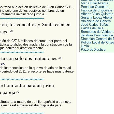
María Pilar Azagra
Penal de Ourense
 freno a la acción delictiva de Juan Carlos G.P. ,
Fábrica de Chocolate
sino solo uno de los posibles nombres de un
Alberto Vilas Quinteto
untamente involucrado junto a...
Susana López Abella
Violencia de Género
ión, los concellos y Xunta caen en
José Carlos Tuñas
Caldas de Reis
 mayo
Bomberos de Valdeorr
Jefatura Provincial de 
Dirección General de T
sión de 927,6 millones de euros, por parte del
Policía Local de Xinzo
ctica totalidad destinada a la construcción de la
Limia
e ocultar el drástico recorte...
Pazo de Xustiza
rta con solo dos licitaciones
.es
e los concellos en lo que va de año es la mitad
 período del 2011, el recorte se hace más patente
de homicidio para un joven
u pareja
tratar a la madre de su hijo, apuñaló a su novia
rla en casaLa mesa estaba dispuesta para
..