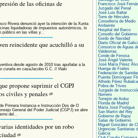
resión de las oficinas de
Francisco José Ferná
Juzgado del Penal
José Luis Baltar
Torre de Hércules
Consellería de Medio
isco Rivera denunció ayer la intención de la Xunta
Ambiente
oficinas liquidadoras de impuestos autonómicos, lo
Hospital del Barco
público en las villas y...
Consello del Gobierno
Gordo de Navidad
oven reincidente que acuchilló a su
Diario Oficial de Galic
Consorcio de Aguas d
Valdeorras
Conde de Fenosa
José Ángel Valente
José María Pérez Álv
eventiva desde agosto de 2010 tras apuñalar a la
Huerga de Frailes
go curarla en casaJacobo G.C. // Iñaki
Federación de Sanida
Puente Domínguez Fl
Alfredo Pérez Rubalc
s que propone suprimir el CGPJ
Pobra de Trives
Juzgado de Instrucció
os civiles y penales
Número
Torrejón de Ardoz
Florida de Madrid
o de Primera Instancia e Instrucción Dos de O
María José Posligua
Consejo General del Poder Judicial (CGPJ) se abre
San Martín del Rey
rno del...
Gobierno de Rajoy
Salas de Gobierno
arias identidades por un robo
Miguel González de C
Urgencias Sanitarias 
 ciudad
Galicia
Club Coruña Comarca 