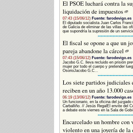
El PSOE luchará contra la sup
liquidación de impuestos
07:43 (15/06/12)
Fuente: farodevigo.es
El diputado socialista Juan Carlos Franc
de Galicia de eliminar de las villas las 
que supondría la supresión de un servicio 
El fiscal se opone a que un j
pareja abandone la cárcel
07:43 (15/06/12)
Fuente: farodevigo.es
Jacobo G.C. lleva recluido en prisión pr
mujer por todo el cuerpo y pretender lue
OsorioJacobo G.C...
Los siete partidos judiciale
reciben en un año 13.000 cas
06:19 (13/06/12)
Fuente: farodevigo.es
Un funcionario, en la oficina del juzgad
Carballiño. // Jesús RegalEl envite del 
a debate este viernes en la Sala de Gobie
Encarcelado un hombre con v
violento en una joyería de la