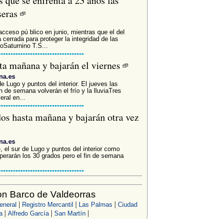
 que se enfrenta a 23 años las
seras
acceso pú blico en junio, mientras que el del
 cerrada para proteger la integridad de las
oSaturnino T.S...
ta mañana y bajarán el viernes
na.es
 Lugo y puntos del interior. El jueves las
n de semana volverán el frío y la lluviaTres
ral en...
os hasta mañana y bajarán otra vez
na.es
, el sur de Lugo y puntos del interior como
perarán los 30 grados pero el fin de semana
n Barco de Valdeorras
|
|
|
eneral
Registro Mercantil
Las Palmas
Ciudad
|
|
|
a
Alfredo García
San Martín