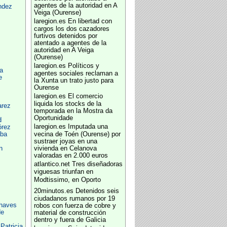
agentes de la autoridad en A
ndez
Veiga (Ourense)
laregion.es
En libertad con
cargos los dos cazadores
furtivos detenidos por
atentado a agentes de la
autoridad en A Veiga
(Ourense)
laregion.es
Políticos y
ia
agentes sociales reclaman a
e
la Xunta un trato justo para
Ourense
laregion.es
El comercio
liquida los stocks de la
arez
temporada en la Mostra da
Oportunidade
d
laregion.es
Imputada una
órez
aba
vecina de Toén (Ourense) por
sustraer joyas en una
n
vivienda en Celanova
valoradas en 2.000 euros
atlantico.net
Tres diseñadoras
viguesas triunfan en
Modtissimo, en Oporto
20minutos.es
Detenidos seis
ciudadanos rumanos por 19
haves
robos con fuerza de cobre y
de
material de construcción
dentro y fuera de Galicia
Patricia