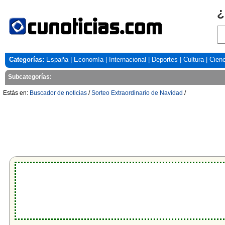
¿
Categorías:
España
|
Economía
|
Internacional
|
Deportes
|
Cultura
|
Cienc
Subcategorías:
Estás en:
Buscador de noticias
/
Sorteo Extraordinario de Navidad
/