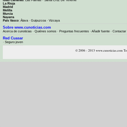
La Rioja
Madrid
Melilla
Murcia
Navarra
País Vasco
:
Álava
·
Guipuzcoa
·
Vizcaya
Sobre www.cunoticias.com
Acerca de cunoticias
·
Quiénes somos
·
Preguntas frecuentes
·
Añadir fuente
·
Contactar
Red Cuasar
· Seguro joven
© 2006 - 2013 www.cunoticias.com Tod