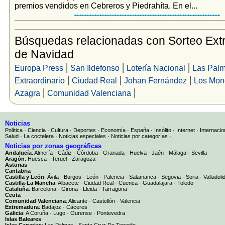
premios vendidos en Cebreros y Piedrahíta. En el...
Búsquedas relacionadas con Sorteo Extr
de Navidad
|
|
|
Europa Press
San Ildefonso
Lotería Nacional
Las Pal
|
|
|
Extraordinario
Ciudad Real
Johan Fernández
Los Mon
|
|
Azagra
Comunidad Valenciana
Noticias
Política
·
Ciencia
·
Cultura
·
Deportes
·
Economía
·
España
·
Insólito
·
Internet
·
Internacio
Salud
·
La coctelera
·
Noticias especiales
·
Noticias por categorías
·
Noticias por zonas geográficas
Andalucía
:
Almería
·
Cádiz
·
Córdoba
·
Granada
·
Huelva
·
Jaén
·
Málaga
·
Sevilla
Aragón
:
Huesca
·
Teruel
·
Zaragoza
Asturias
Cantabria
Castilla y León
:
Ávila
·
Burgos
·
León
·
Palencia
·
Salamanca
·
Segovia
·
Soria
·
Valladoli
Castilla-La Mancha
:
Albacete
·
Ciudad Real
·
Cuenca
·
Guadalajara
·
Toledo
Cataluña
:
Barcelona
·
Girona
·
Lleida
·
Tarragona
Ceuta
Comunidad Valenciana
:
Alicante
·
Castellón
·
Valencia
Extremadura
:
Badajoz
·
Cáceres
Galicia
:
A Coruña
·
Lugo
·
Ourense
·
Pontevedra
Islas Baleares
Islas Canarias
:
Las Palmas
·
Santa Cruz De Tenerife