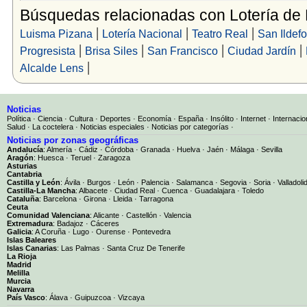
Búsquedas relacionadas con Lotería de
|
|
|
Luisma Pizana
Lotería Nacional
Teatro Real
San Ildef
|
|
|
|
Progresista
Brisa Siles
San Francisco
Ciudad Jardín
|
Alcalde Lens
Noticias
Política
·
Ciencia
·
Cultura
·
Deportes
·
Economía
·
España
·
Insólito
·
Internet
·
Internacio
Salud
·
La coctelera
·
Noticias especiales
·
Noticias por categorías
·
Noticias por zonas geográficas
Andalucía
:
Almería
·
Cádiz
·
Córdoba
·
Granada
·
Huelva
·
Jaén
·
Málaga
·
Sevilla
Aragón
:
Huesca
·
Teruel
·
Zaragoza
Asturias
Cantabria
Castilla y León
:
Ávila
·
Burgos
·
León
·
Palencia
·
Salamanca
·
Segovia
·
Soria
·
Valladoli
Castilla-La Mancha
:
Albacete
·
Ciudad Real
·
Cuenca
·
Guadalajara
·
Toledo
Cataluña
:
Barcelona
·
Girona
·
Lleida
·
Tarragona
Ceuta
Comunidad Valenciana
:
Alicante
·
Castellón
·
Valencia
Extremadura
:
Badajoz
·
Cáceres
Galicia
:
A Coruña
·
Lugo
·
Ourense
·
Pontevedra
Islas Baleares
Islas Canarias
:
Las Palmas
·
Santa Cruz De Tenerife
La Rioja
Madrid
Melilla
Murcia
Navarra
País Vasco
:
Álava
·
Guipuzcoa
·
Vizcaya