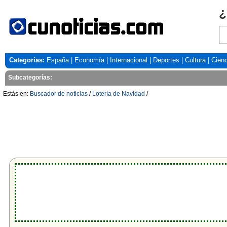
¿
Categorías:
España
|
Economía
|
Internacional
|
Deportes
|
Cultura
|
Cienc
Subcategorías:
Estás en:
Buscador de noticias
/
Lotería de Navidad
/