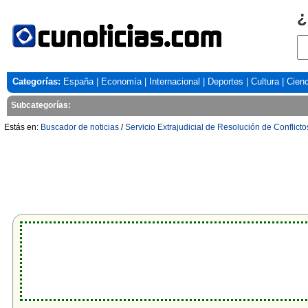
¿
Categorías:
España
|
Economía
|
Internacional
|
Deportes
|
Cultura
|
Cienc
Subcategorías:
Estás en:
Buscador de noticias
/
Servicio Extrajudicial de Resolución de Conflicto