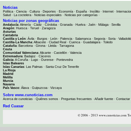
Noticias
Política
·
Ciencia
·
Cultura
·
Deportes
·
Economía
·
España
·
Insólito
·
Internet
·
Internacio
Salud
·
La coctelera
·
Noticias especiales
·
Noticias por categorías
·
Noticias por zonas geográficas
Andalucía
:
Almería
·
Cádiz
·
Córdoba
·
Granada
·
Huelva
·
Jaén
·
Málaga
·
Sevilla
Aragón
:
Huesca
·
Teruel
·
Zaragoza
Asturias
Cantabria
Castilla y León
:
Ávila
·
Burgos
·
León
·
Palencia
·
Salamanca
·
Segovia
·
Soria
·
Valladoli
Castilla-La Mancha
:
Albacete
·
Ciudad Real
·
Cuenca
·
Guadalajara
·
Toledo
Cataluña
:
Barcelona
·
Girona
·
Lleida
·
Tarragona
Ceuta
Comunidad Valenciana
:
Alicante
·
Castellón
·
Valencia
Extremadura
:
Badajoz
·
Cáceres
Galicia
:
A Coruña
·
Lugo
·
Ourense
·
Pontevedra
Islas Baleares
Islas Canarias
:
Las Palmas
·
Santa Cruz De Tenerife
La Rioja
Madrid
Melilla
Murcia
Navarra
País Vasco
:
Álava
·
Guipuzcoa
·
Vizcaya
Sobre www.cunoticias.com
Acerca de cunoticias
·
Quiénes somos
·
Preguntas frecuentes
·
Añadir fuente
·
Contactar
Red Cuasar
© 2006 - 2013 www.cunoticias.com Tod