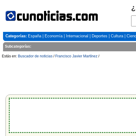
¿
Categorías:
España
|
Economía
|
Internacional
|
Deportes
|
Cultura
|
Cienc
Subcategorías:
Estás en:
Buscador de noticias
/
Francisco Javier Martínez
/