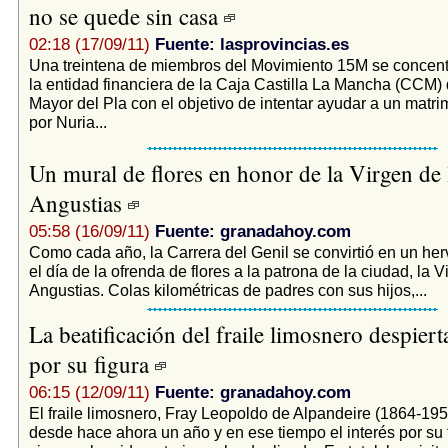
no se quede sin casa
02:18 (17/09/11)
Fuente: lasprovincias.es
Una treintena de miembros del Movimiento 15M se concentr
la entidad financiera de la Caja Castilla La Mancha (CCM) d
Mayor del Pla con el objetivo de intentar ayudar a un matr
por Nuria...
Un mural de flores en honor de la Virgen de 
Angustias
05:58 (16/09/11)
Fuente: granadahoy.com
Como cada año, la Carrera del Genil se convirtió en un her
el día de la ofrenda de flores a la patrona de la ciudad, la V
Angustias. Colas kilométricas de padres con sus hijos,...
La beatificación del fraile limosnero despierta
por su figura
06:15 (12/09/11)
Fuente: granadahoy.com
El fraile limosnero, Fray Leopoldo de Alpandeire (1864-195
desde hace ahora un año y en ese tiempo el interés por su 