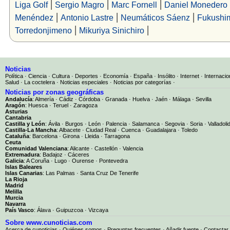
|
|
|
Liga Golf
Sergio Magro
Marc Fornell
Daniel Monedero
|
|
|
Menéndez
Antonio Lastre
Neumáticos Sáenz
Fukushi
|
|
Torredonjimeno
Mikuriya Sinichiro
Noticias
Política
·
Ciencia
·
Cultura
·
Deportes
·
Economía
·
España
·
Insólito
·
Internet
·
Internacio
Salud
·
La coctelera
·
Noticias especiales
·
Noticias por categorías
·
Noticias por zonas geográficas
Andalucía
:
Almería
·
Cádiz
·
Córdoba
·
Granada
·
Huelva
·
Jaén
·
Málaga
·
Sevilla
Aragón
:
Huesca
·
Teruel
·
Zaragoza
Asturias
Cantabria
Castilla y León
:
Ávila
·
Burgos
·
León
·
Palencia
·
Salamanca
·
Segovia
·
Soria
·
Valladoli
Castilla-La Mancha
:
Albacete
·
Ciudad Real
·
Cuenca
·
Guadalajara
·
Toledo
Cataluña
:
Barcelona
·
Girona
·
Lleida
·
Tarragona
Ceuta
Comunidad Valenciana
:
Alicante
·
Castellón
·
Valencia
Extremadura
:
Badajoz
·
Cáceres
Galicia
:
A Coruña
·
Lugo
·
Ourense
·
Pontevedra
Islas Baleares
Islas Canarias
:
Las Palmas
·
Santa Cruz De Tenerife
La Rioja
Madrid
Melilla
Murcia
Navarra
País Vasco
:
Álava
·
Guipuzcoa
·
Vizcaya
Sobre www.cunoticias.com
Acerca de cunoticias
·
Quiénes somos
·
Preguntas frecuentes
·
Añadir fuente
·
Contactar