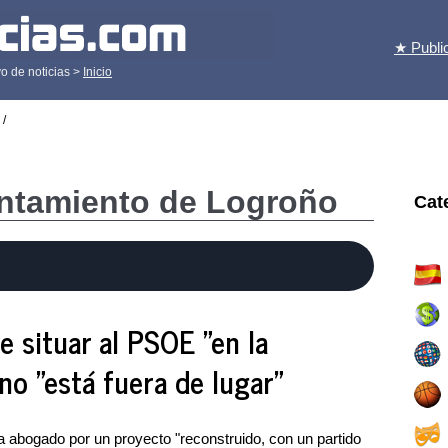
★ Publi
o de noticias >
Inicio
/
untamiento de Logroño
Cat
e situar al PSOE "en la
 no "está fuera de lugar"
ha abogado por un proyecto "reconstruido, con un partido