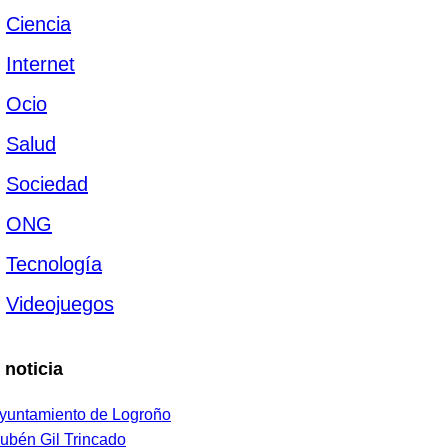
Ciencia
Internet
Ocio
Salud
Sociedad
ONG
Tecnología
Videojuegos
 noticia
yuntamiento de Logroño
ubén Gil Trincado