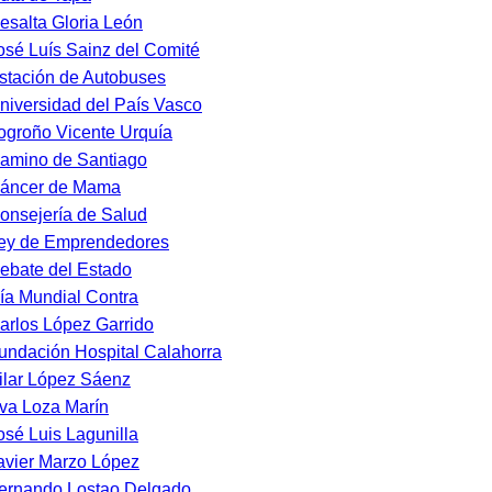
esalta Gloria León
osé Luís Sainz del Comité
stación de Autobuses
niversidad del País Vasco
ogroño Vicente Urquía
amino de Santiago
áncer de Mama
onsejería de Salud
ey de Emprendedores
ebate del Estado
ía Mundial Contra
arlos López Garrido
undación Hospital Calahorra
ilar López Sáenz
va Loza Marín
osé Luis Lagunilla
avier Marzo López
ernando Lostao Delgado