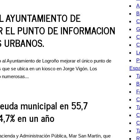
A
L AYUNTAMIENTO DE
B
C
 EL PUNTO DE INFORMACION
G
C
S URBANOS.
C
L
P
o al Ayuntamiento de Logroño mejorar el único punto de
Espa
 que se ubica en un kiosco en Jorge Vigón. Los
T
o numerosas...
B
F
C
deuda municipal en 55,7
T
 4,7% en un año
C
C
T
Hacienda y Administración Pública, Mar San Martín, que
R