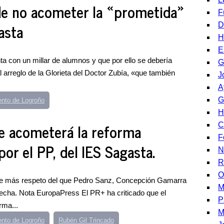
de no acometer la «prometida»
F
asta
D
H
E
a con un millar de alumnos y que por ello se debería
G
o al arreglo de la Glorieta del Doctor Zubía, «que también
J
A
G
nto de Logroño
H
 acometerá la reforma
C
F
por el PP, del IES Sagasta.
N
R
O
ante más respeto del que Pedro Sanz, Concepción Gamarra
M
fecha. Nota EuropaPress El PR+ ha criticado que el
P
rma...
M
nto de Logroño
Rubén Gil Trincado