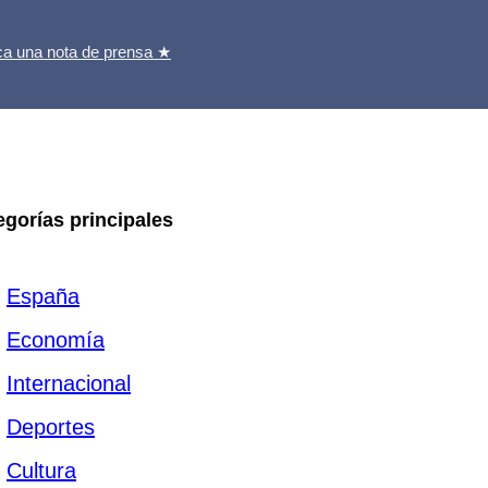
ca una nota de prensa ★
egorías principales
España
Economía
Internacional
Deportes
Cultura