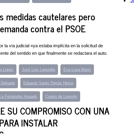
J
as medidas cautelares pero
demanda contra el PSOE
 la vía judicial «ya estaba implícita en la solicitud de
te del sentido en que finalmente se redactara el auto.
zo López
José Luis Lagunilla
Eva Loza Marín
 Delgado
Eduardo Santo Tomás Herce
ca Fernández Aguado
Cuatro de Logroño
E SU COMPROMISO CON UNA
PARA INSTALAR