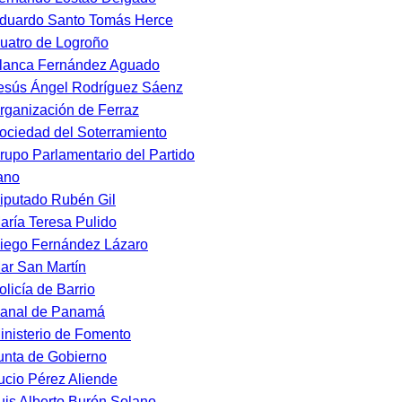
duardo Santo Tomás Herce
uatro de Logroño
lanca Fernández Aguado
esús Ángel Rodríguez Sáenz
rganización de Ferraz
ociedad del Soterramiento
rupo Parlamentario del Partido
ano
iputado Rubén Gil
aría Teresa Pulido
iego Fernández Lázaro
ar San Martín
olicía de Barrio
anal de Panamá
inisterio de Fomento
unta de Gobierno
ucio Pérez Aliende
uis Alberto Burón Solano