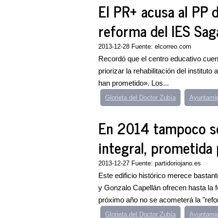
El PR+ acusa al PP 
reforma del IES Sag
2013-12-28 Fuente: elcorreo.com
Recordó que el centro educativo cuent
priorizar la rehabilitación del institut
han prometido». Los...
Glorieta del Doctor Zubía
Ayuntamie
En 2014 tampoco se
integral, prometida 
2013-12-27 Fuente: partidoriojano.es
Este edificio histórico merece bast
y Gonzalo Capellán ofrecen hasta la 
próximo año no se acometerá la "refo
Glorieta del Doctor Zubía
Ayuntamie