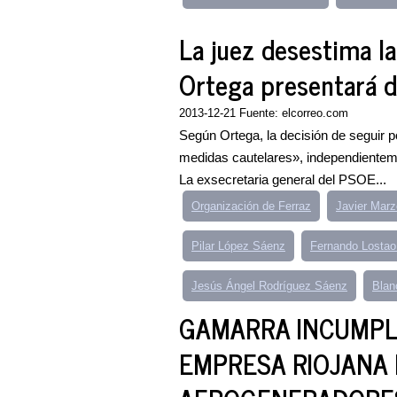
La juez desestima l
Ortega presentará 
2013-12-21 Fuente: elcorreo.com
Según Ortega, la decisión de seguir por
medidas cautelares», independientemen
La exsecretaria general del PSOE...
Organización de Ferraz
Javier Mar
Pilar López Sáenz
Fernando Lostao
Jesús Ángel Rodríguez Sáenz
Blan
GAMARRA INCUMPL
EMPRESA RIOJANA 