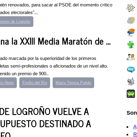
bién renovados, para sacar al PSOE del momento crítico
dos electorales"...
iento de Logroño
 la XXIII Media Maratón de ...
tado marcada por la superioridad de los primeros
etas semi-profesionales o aficionados de un nivel alto.
enido un premio de 900..
io Nieto
Emilio del Río
María Teresa Pulido
DE LOGROÑO VUELVE A
Son
SUPUESTO DESTINADO A
A
LEO
R