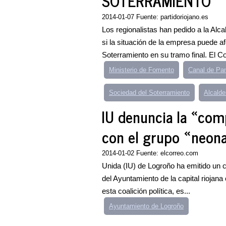
SOTERRAMIENTO
2014-01-07 Fuente: partidoriojano.es
Los regionalistas han pedido a la Alc
si la situación de la empresa puede af
Soterramiento en su tramo final. El Co
Ministerio de Fomento
Canal de P
Sociedad del Soterramiento
Alcalde
IU denuncia la «com
con el grupo «neon
2014-01-02 Fuente: elcorreo.com
Unida (IU) de Logroño ha emitido un 
del Ayuntamiento de la capital riojan
esta coalición política, es...
Ayuntamiento de Logroño