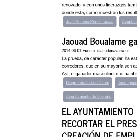
renovado, y con unos liderazgos tam
donde está, como muestran los resulta
José Antonio Pérez Tapias
Ayuntam
Jaouad Boualame gana
2014-06-01 Fuente: diariodenavarra.es
La prueba, de carácter popular, ha es
corredores, que en su mayoría son atl
Así, el ganador masculino, que ha obt
Diego Fernández Lázaro
José Ignac
Ayuntamiento de Logroño
EL AYUNTAMIENTO 
RECORTAR EL PRE
CREACIÓN DE EMP