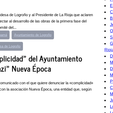
E
C
aldesa de Logroño y al Presidente de La Rioja que aclaren
B
ectar al desarrollo de las obras de la primera fase del
J
mité del...
O
anamá
Ayuntamiento de Logroño
S
G
sa de Logroño
Rioj
plicidad» del Ayuntamiento
D
M
azi» Nueva Época
D
M
P
comunicado con el que quiere denunciar la «complicidad»
C
a con la asociación Nueva Época, una entidad que, según
M
J
L
L