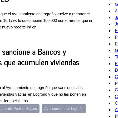
G
A
 que el Ayuntamiento de Logroño vuelve a recortar el
J
un 16,17%, lo que supone 160.000 euros menos que en
J
 nuevo recorte irá en...
E
P
P
 sancione a Bancos y
G
T
as que acumulen viviendas
P
D
G
P
o al Ayuntamiento de Logroño que sancione a las
G
iviendas vacías en Logroño y que no las ponen en
C
iler social. Los...
C
ario del Partido Riojano
Ayuntamiento de Logroño
A
P