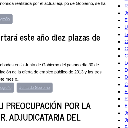
nómica realizada por el actual equipo de Gobierno, se ha
R
J
ogroño
E
U
rtará este año diez plazas de
L
C
C
C
L
probadas en la Junta de Gobierno del pasado día 30 de
D
ción de la oferta de empleo público de 2013 y las tres
D
ste mes o...
C
Logroño
Junta de Gobierno
F
P
U PREOCUPACIÓN POR LA
E
R, ADJUDICATARIA DEL
J
J
F