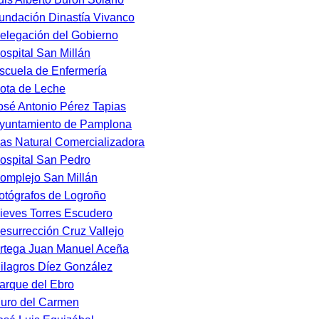
undación Dinastía Vivanco
elegación del Gobierno
ospital San Millán
scuela de Enfermería
ota de Leche
osé Antonio Pérez Tapias
yuntamiento de Pamplona
as Natural Comercializadora
ospital San Pedro
omplejo San Millán
otógrafos de Logroño
ieves Torres Escudero
esurrección Cruz Vallejo
rtega Juan Manuel Aceña
ilagros Díez González
arque del Ebro
uro del Carmen