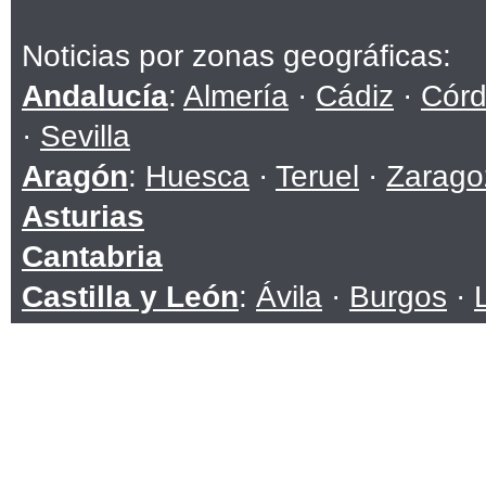
Noticias por zonas geográficas:
Andalucía
:
Almería
·
Cádiz
·
Cór
·
Sevilla
Aragón
:
Huesca
·
Teruel
·
Zarago
Asturias
Cantabria
Castilla y León
:
Ávila
·
Burgos
·
Soria
·
Valladolid
·
Zamora
Castilla-La Mancha
:
Albacete
·
C
Toledo
Cataluña
:
Barcelona
·
Girona
·
Ll