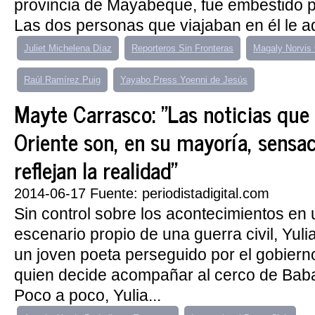
provincia de Mayabeque, fue embestido p
Las dos personas que viajaban en él le ad
Juliet Michelena Díaz
Reporteros Sin Fronteras
Magaly Norvis
Raúl Ramírez Puig
Yayabo Press Yoenni de Jesús
Mayte Carrasco: "Las noticias que 
Oriente son, en su mayoría, sensac
reflejan la realidad"
2014-06-17 Fuente: periodistadigital.com
Sin control sobre los acontecimientos en 
escenario propio de una guerra civil, Yul
un joven poeta perseguido por el gobiern
quien decide acompañar al cerco de Bab
Poco a poco, Yulia...