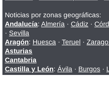
Noticias por zonas geográficas:
Andalucía
:
Almería
·
Cádiz
·
Cór
·
Sevilla
Aragón
:
Huesca
·
Teruel
·
Zarago
Asturias
Cantabria
Castilla y León
:
Ávila
·
Burgos
·
Soria
·
Valladolid
·
Zamora
Castilla-La Mancha
:
Albacete
·
C
Toledo
Cataluña
:
Barcelona
·
Girona
·
Ll