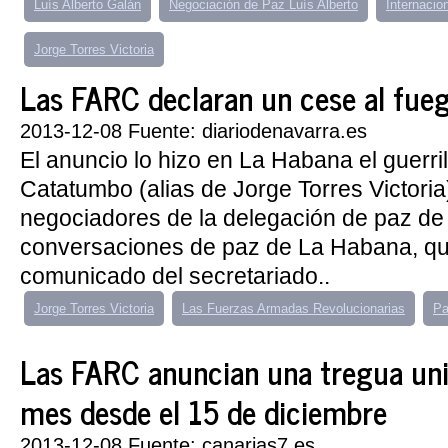
Luís Alberto Galán
Negociación de Paz Luís Alberto
Internacio
Jorge Torres Victoria
Las FARC declaran un cese al fuego
2013-12-08 Fuente: diariodenavarra.es
El anuncio lo hizo en La Habana el guerri
Catatumbo (alias de Jorge Torres Victoria
negociadores de la delegación de paz de l
conversaciones de paz de La Habana, qu
comunicado del secretariado..
Jorge Torres Victoria
Las Fuerzas Armadas Revolucionarias
Pa
Las FARC anuncian una tregua unil
mes desde el 15 de diciembre
2013-12-08 Fuente: canarias7.es