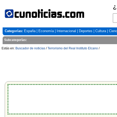
¿
Categorías:
España
|
Economía
|
Internacional
|
Deportes
|
Cultura
|
Cienc
Subcategorías:
Estás en:
Buscador de noticias
/
Terrorismo del Real Instituto Elcano
/