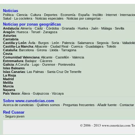
Noticias
Política
·
Ciencia
·
Cultura
·
Deportes
·
Economía
·
España
·
Insólito
·
Internet
·
Internacio
Salud
·
La coctelera
·
Noticias especiales
·
Noticias por categorías
·
Noticias por zonas geográficas
Andalucía
:
Almería
·
Cádiz
·
Córdoba
·
Granada
·
Huelva
·
Jaén
·
Málaga
·
Sevilla
Aragón
:
Huesca
·
Teruel
·
Zaragoza
Asturias
Cantabria
Castilla y León
:
Ávila
·
Burgos
·
León
·
Palencia
·
Salamanca
·
Segovia
·
Soria
·
Valladoli
Castilla-La Mancha
:
Albacete
·
Ciudad Real
·
Cuenca
·
Guadalajara
·
Toledo
Cataluña
:
Barcelona
·
Girona
·
Lleida
·
Tarragona
Ceuta
Comunidad Valenciana
:
Alicante
·
Castellón
·
Valencia
Extremadura
:
Badajoz
·
Cáceres
Galicia
:
A Coruña
·
Lugo
·
Ourense
·
Pontevedra
Islas Baleares
Islas Canarias
:
Las Palmas
·
Santa Cruz De Tenerife
La Rioja
Madrid
Melilla
Murcia
Navarra
País Vasco
:
Álava
·
Guipuzcoa
·
Vizcaya
Sobre www.cunoticias.com
Acerca de cunoticias
·
Quiénes somos
·
Preguntas frecuentes
·
Añadir fuente
·
Contactar
Red Cuasar
· Seguro joven
© 2006 - 2013 www.cunoticias.com Tod