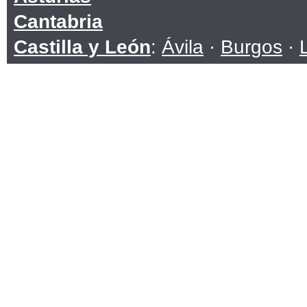
Cantabria
Castilla y León
:
Ávila
·
Burgos
·
Soria
·
Valladolid
·
Zamora
Castilla-La Mancha
:
Albacete
·
C
Toledo
Cataluña
:
Barcelona
·
Girona
·
Ll
Ceuta
Comunidad Valenciana
:
Alicante
Extremadura
:
Badajoz
·
Cáceres
Galicia
:
A Coruña
·
Lugo
·
Ouren
Islas Baleares
Islas Canarias
:
Las Palmas
·
San