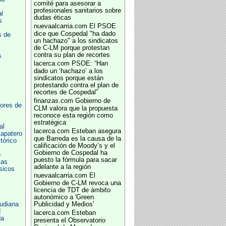
comité para asesorar a
profesionales sanitarios sobre
l
dudas éticas
s
nuevaalcarria.com
El PSOE
dice que Cospedal "ha dado
s de
un hachazo" a los sindicatos
de C-LM porque protestan
contra su plan de recortes
s
lacerca.com
PSOE: “Han
dado un ‘hachazo’ a los
sindicatos porque están
protestando contra el plan de
recortes de Cospedal”
finanzas.com
Gobierno de
ores de
CLM valora que la propuesta
reconoce esta región como
estratégica
al
lacerca.com
Esteban asegura
apatero
que Barreda es la causa de la
tórico
calificación de Moody’s y el
Gobierno de Cospedal ha
o
puesto la fórmula para sacar
ias
adelante a la región
sicos
nuevaalcarria.com
El
Gobierno de C-LM revoca una
licencia de TDT de ámbito
autonómico a 'Green
Gudiana
Publicidad y Medios'
d
lacerca.com
Esteban
da
presenta el Observatorio