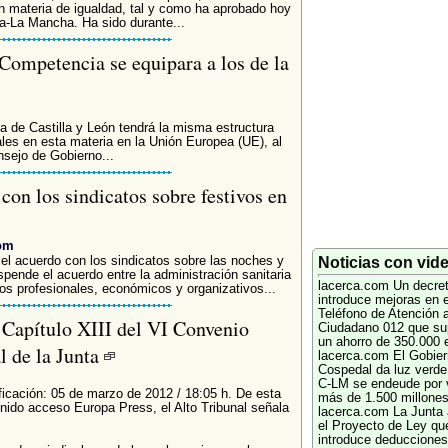
 en materia de igualdad, tal y como ha aprobado hoy
a-La Mancha. Ha sido durante...
 Competencia se equipara a los de la
a de Castilla y León tendrá la misma estructura
ales en esta materia en la Unión Europea (UE), al
onsejo de Gobierno...
con los sindicatos sobre festivos en
com
el acuerdo con los sindicatos sobre las noches y
Noticias con vid
ende el acuerdo entre la administración sanitaria
lacerca.com
Un decre
os profesionales, económicos y organizativos...
introduce mejoras en e
Teléfono de Atención a
 Capítulo XIII del VI Convenio
Ciudadano 012 que su
un ahorro de 350.000 
l de la Junta
lacerca.com
El Gobier
Cospedal da luz verde
C-LM se endeude por v
ficación: 05 de marzo de 2012 / 18:05 h. De esta
más de 1.500 millone
enido acceso Europa Press, el Alto Tribunal señala
lacerca.com
La Junta
el Proyecto de Ley qu
introduce deducciones