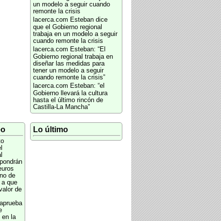
un modelo a seguir cuando
remonte la crisis
lacerca.com
Esteban dice
que el Gobierno regional
trabaja en un modelo a seguir
cuando remonte la crisis
lacerca.com
Esteban: “El
Gobierno regional trabaja en
diseñar las medidas para
tener un modelo a seguir
cuando remonte la crisis”
lacerca.com
Esteban: “el
Gobierno llevará la cultura
hasta el último rincón de
Castilla-La Mancha”
eo
Lo último
to
l
l
pondrán
euros
no de
 a que
alor de
s
 aprueba
e
 en la