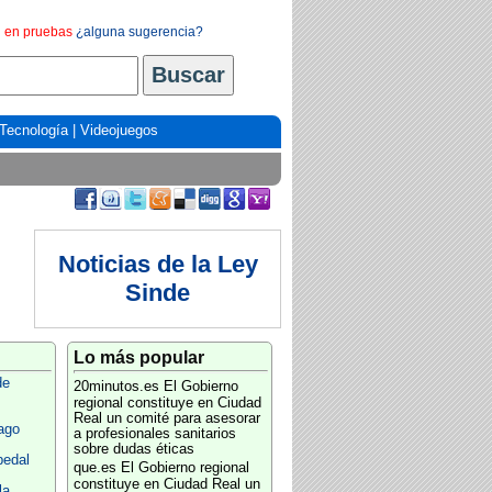
en pruebas
¿alguna sugerencia?
Tecnología
|
Videojuegos
Noticias de la Ley
Sinde
Lo más popular
de
20minutos.es
El Gobierno
regional constituye en Ciudad
Real un comité para asesorar
ago
a profesionales sanitarios
sobre dudas éticas
pedal
que.es
El Gobierno regional
constituye en Ciudad Real un
la