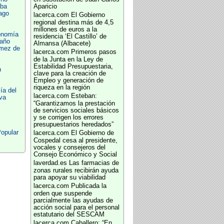
aba
Aparicio
ago
lacerca.com
El Gobierno
regional destina más de 4,5
millones de euros a la
onomía
residencia ‘El Castillo’ de
año
Almansa (Albacete)
ómez de
lacerca.com
Primeros pasos
de la Junta en la Ley de
Estabilidad Presupuestaria,
n
clave para la creación de
Empleo y generación de
riqueza en la región
ía del
lacerca.com
Esteban:
va
“Garantizamos la prestación
de servicios sociales básicos
y se corrigen los errores
presupuestarios heredados”
opular
lacerca.com
El Gobierno de
Cospedal cesa al presidente,
vocales y consejeros del
Consejo Económico y Social
laverdad.es
Las farmacias de
zonas rurales recibirán ayuda
para apoyar su viabilidad
lacerca.com
Publicada la
orden que suspende
parcialmente las ayudas de
acción social para el personal
estatutario del SESCAM
lacerca.com
Caballero: “En