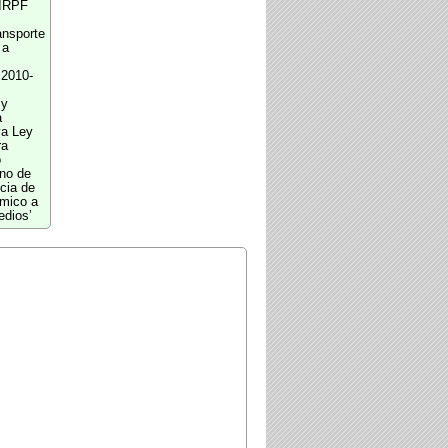
 IRPF
ansporte
 a
 2010-
 y
a
va Ley
ra
o
no de
cia de
mico a
edios’