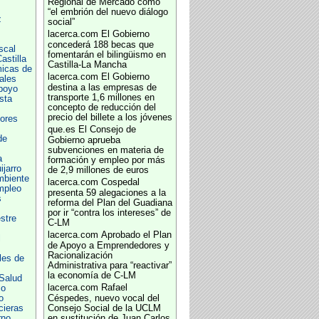
Regional de Mercado como
“el embrión del nuevo diálogo
z
social”
lacerca.com
El Gobierno
concederá 188 becas que
scal
fomentarán el bilingüismo en
astilla
Castilla-La Mancha
icas de
lacerca.com
El Gobierno
ales
destina a las empresas de
poyo
transporte 1,6 millones en
sta
concepto de reducción del
precio del billete a los jóvenes
ores
que.es
El Consejo de
de
Gobierno aprueba
subvenciones en materia de
a
formación y empleo por más
jarro
de 2,9 millones de euros
mbiente
lacerca.com
Cospedal
mpleo
presenta 59 alegaciones a la
s
reforma del Plan del Guadiana
por ir “contra los intereses” de
estre
C-LM
lacerca.com
Aprobado el Plan
l
de Apoyo a Emprendedores y
Racionalización
les de
Administrativa para “reactivar”
la economía de C-LM
Salud
lacerca.com
Rafael
io
o
Céspedes, nuevo vocal del
cieras
Consejo Social de la UCLM
rno
en sustitución de Juan Carlos