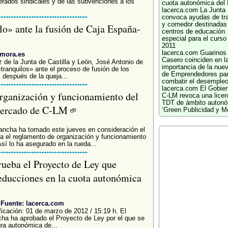
erados sindicales y de las subvenciones a los
cuota autonómica del
lacerca.com
La Junta
convoca ayudas de tr
y comedor destinadas
lo» ante la fusión de Caja España-
centros de educación
especial para el curso
2011
lacerca.com
Guarinos
amora.es
Casero coinciden en l
z de la Junta de Castilla y León, José Antonio de
importancia de la nue
tranquilos» ante el proceso de fusión de los
de Emprendedores pa
después de la queja...
combatir el desemple
lacerca.com
El Gobier
rganización y funcionamiento del
C-LM revoca una licen
TDT de ámbito autonó
 Mercado de C-LM
‘Green Publicidad y M
ancha ha tomado este jueves en consideración el
ba el reglamento de organización y funcionamiento
sí lo ha asegurado en la rueda...
rueba el Proyecto de Ley que
educciones en la cuota autonómica
Fuente: lacerca.com
ficación: 01 de marzo de 2012 / 15:19 h. El
ha ha aprobado el Proyecto de Ley por el que se
ra autonómica de...