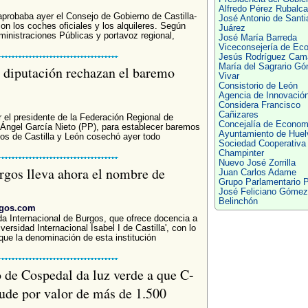
Alfredo Pérez Rubalc
robaba ayer el Consejo de Gobierno de Castilla-
José Antonio de Santi
n los coches oficiales y los alquileres. Según
Juárez
ministraciones Públicas y portavoz regional,
José María Barreda
Viceconsejería de Ec
Jesús Rodríguez Cam
María del Sagrario G
e diputación rechazan el baremo
Vivar
Consistorio de León
Agencia de Innovació
Considera Francisco
Cañizares
 el presidente de la Federación Regional de
Concejalía de Econom
Ángel García Nieto (PP), para establecer baremos
Ayuntamiento de Huel
pios de Castilla y León cosechó ayer todo
Sociedad Cooperativa
Champinter
Nuevo José Zorrilla
rgos lleva ahora el nombre de
Juan Carlos Adame
Grupo Parlamentario P
José Feliciano Gómez
Belinchón
rgos.com
a Internacional de Burgos, que ofrece docencia a
versidad Internacional Isabel I de Castilla', con lo
que la denominación de esta institución
 de Cospedal da luz verde a que C-
de por valor de más de 1.500