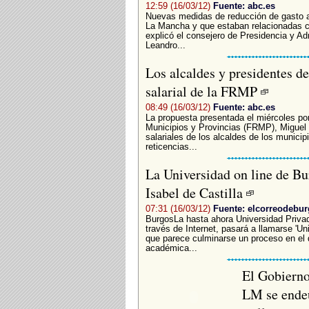
12:59 (16/03/12)
Fuente: abc.es
Nuevas medidas de reducción de gasto ap
La Mancha y que estaban relacionadas co
explicó el consejero de Presidencia y Ad
Leandro...
Los alcaldes y presidentes d
salarial de la FRMP
08:49 (16/03/12)
Fuente: abc.es
La propuesta presentada el miércoles por
Municipios y Provincias (FRMP), Miguel 
salariales de los alcaldes de los munici
reticencias...
La Universidad on line de Bu
Isabel de Castilla
07:31 (16/03/12)
Fuente: elcorreodebu
BurgosLa hasta ahora Universidad Privad
través de Internet, pasará a llamarse 'Uni
que parece culminarse un proceso en el 
académica...
El Gobierno
LM se endeu