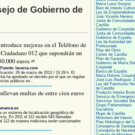
María Luisa Soriano
sejo de Gobierno de
Bien de Interés Cultura
Ley de Emprendedore
Juan Vicente Herrera
Junta de Comunidade
Castilla
Gobierno de Cospedal
Junta de Comunidade
Gobierno de España
Ley de Autoridad del
introduce mejoras en el Teléfono de
Profesorado
Pilar del Olmo
 Ciudadano 012 que supondrán un
Cortes de Castilla
Plan de Garantía
50.000 euros
Gobierno de María Dol
Cospedal
Fuente: lacerca.com
Banco de España
ficación: 29 de marzo de 2012 / 15:29 h. El
María Dolores Cosped
ha ha aprobado un decreto por el que se regulan
José Luis Rodríguez Z
icios públicos en...
Ley del Patrimonio His
de Castilla
onllevan multas de entre cien euros
Producto Interior Brut
Servicio de Emergenc
Servicios Sociales Bá
Grupo Parlamentario
lamanca.es
Socialista
a un sistema de localización geográfica de
Mujer de Castilla
cia. En 2011 el 112 recibió 543 llamadas
Ministerio del Interior
al 112 de manera maliciosa serán sancionados
Plan Hidrológico del 
Consejería de Sanida
Consejería de Hacien
Consejo de Ministros