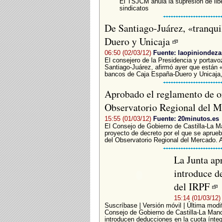
El TSJCM anula la supresión de lib
sindicatos
De Santiago-Juárez, «tranqui
Duero y Unicaja
06:50 (02/03/12)
Fuente: laopiniondez
El consejero de la Presidencia y portavo
Santiago-Juárez, afirmó ayer que están «
bancos de Caja España-Duero y Unicaja, 
Aprobado el reglamento de o
Observatorio Regional del
15:55 (01/03/12)
Fuente: 20minutos.es
El Consejo de Gobierno de Castilla-La M
proyecto de decreto por el que se aprue
del Observatorio Regional del Mercado. A
La Junta ap
introduce d
del IRPF
15:14 (01/03/12)
Suscríbase | Versión móvil | Última modi
Consejo de Gobierno de Castilla-La Manc
introducen deducciones en la cuota ínteg