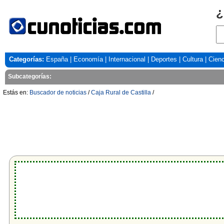
¿
Categorías:
España
|
Economía
|
Internacional
|
Deportes
|
Cultura
|
Cienc
Subcategorías:
Estás en:
Buscador de noticias
/
Caja Rural de Castilla
/