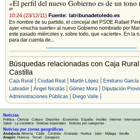
«El perfil del nuevo Gobierno es de un tono
10:24 (23/12/11)
Fuente: latribunadetoledo.es
En nombre de su partido, el concejal del PSOE Rafael Pe
ayer «mucha suerte» al nuevo Gobierno nombrado por Mar
este pasado miércoles y, sobre todo, que «acierte». En la 
para dar cuenta de...
Búsquedas relacionadas con Caja Rural
Castilla
|
|
|
Caja Rural
Ciudad Real
Martín López
Emiliano García
|
|
|
Labrador
Ángel Nicolás
Gómez Mora
Diputación Provi
|
|
Administraciones Públicas
Diego Valle
Noticias
Política
·
Ciencia
·
Cultura
·
Deportes
·
Economía
·
España
·
Insólito
·
Internet
·
Internacio
Salud
·
La coctelera
·
Noticias especiales
·
Noticias por categorías
·
Noticias por zonas geográficas
Andalucía
:
Almería
·
Cádiz
·
Córdoba
·
Granada
·
Huelva
·
Jaén
·
Málaga
·
Sevilla
Aragón
:
Huesca
·
Teruel
·
Zaragoza