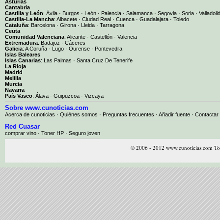
Asturias
Cantabria
Castilla y León
:
Ávila
·
Burgos
·
León
·
Palencia
·
Salamanca
·
Segovia
·
Soria
·
Valladoli
Castilla-La Mancha
:
Albacete
·
Ciudad Real
·
Cuenca
·
Guadalajara
·
Toledo
Cataluña
:
Barcelona
·
Girona
·
Lleida
·
Tarragona
Ceuta
Comunidad Valenciana
:
Alicante
·
Castellón
·
Valencia
Extremadura
:
Badajoz
·
Cáceres
Galicia
:
A Coruña
·
Lugo
·
Ourense
·
Pontevedra
Islas Baleares
Islas Canarias
:
Las Palmas
·
Santa Cruz De Tenerife
La Rioja
Madrid
Melilla
Murcia
Navarra
País Vasco
:
Álava
·
Guipuzcoa
·
Vizcaya
Sobre www.cunoticias.com
Acerca de cunoticias
·
Quiénes somos
·
Preguntas frecuentes
·
Añadir fuente
·
Contactar
Red Cuasar
comprar vino · Toner HP · Seguro joven
© 2006 - 2012 www.cunoticias.com Tod