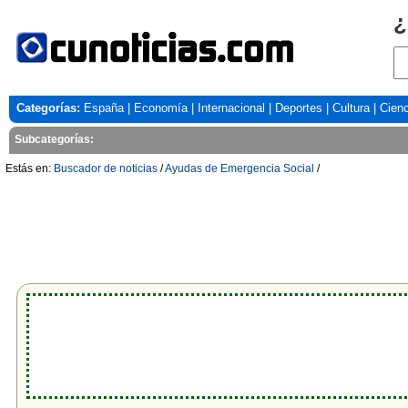
¿
Categorías:
España
|
Economía
|
Internacional
|
Deportes
|
Cultura
|
Cienc
Subcategorías:
Estás en:
Buscador de noticias
/
Ayudas de Emergencia Social
/