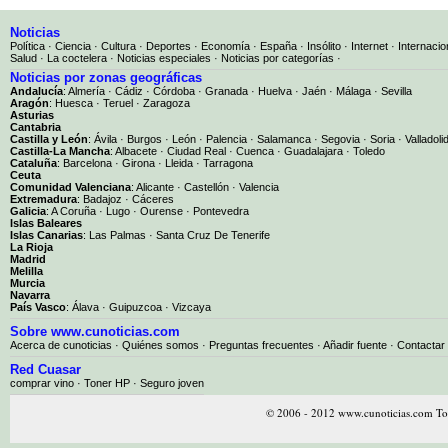
Noticias
Política
·
Ciencia
·
Cultura
·
Deportes
·
Economía
·
España
·
Insólito
·
Internet
·
Internacio
Salud
·
La coctelera
·
Noticias especiales
·
Noticias por categorías
·
Noticias por zonas geográficas
Andalucía
:
Almería
·
Cádiz
·
Córdoba
·
Granada
·
Huelva
·
Jaén
·
Málaga
·
Sevilla
Aragón
:
Huesca
·
Teruel
·
Zaragoza
Asturias
Cantabria
Castilla y León
:
Ávila
·
Burgos
·
León
·
Palencia
·
Salamanca
·
Segovia
·
Soria
·
Valladoli
Castilla-La Mancha
:
Albacete
·
Ciudad Real
·
Cuenca
·
Guadalajara
·
Toledo
Cataluña
:
Barcelona
·
Girona
·
Lleida
·
Tarragona
Ceuta
Comunidad Valenciana
:
Alicante
·
Castellón
·
Valencia
Extremadura
:
Badajoz
·
Cáceres
Galicia
:
A Coruña
·
Lugo
·
Ourense
·
Pontevedra
Islas Baleares
Islas Canarias
:
Las Palmas
·
Santa Cruz De Tenerife
La Rioja
Madrid
Melilla
Murcia
Navarra
País Vasco
:
Álava
·
Guipuzcoa
·
Vizcaya
Sobre www.cunoticias.com
Acerca de cunoticias
·
Quiénes somos
·
Preguntas frecuentes
·
Añadir fuente
·
Contactar
Red Cuasar
comprar vino · Toner HP · Seguro joven
© 2006 - 2012 www.cunoticias.com Tod