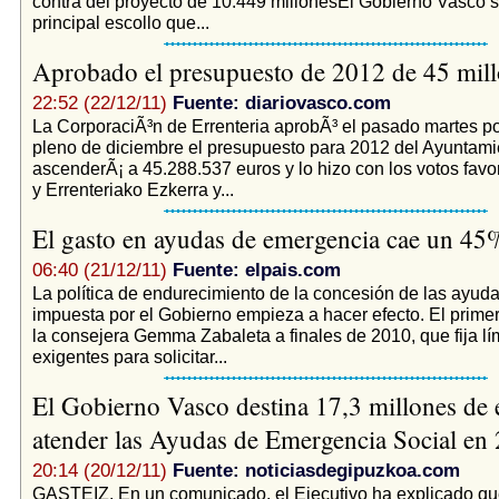
contra del proyecto de 10.449 millonesEl Gobierno Vasco s
principal escollo que...
Aprobado el presupuesto de 2012 de 45 mil
22:52 (22/12/11)
Fuente: diariovasco.com
La CorporaciÃ³n de Errenteria aprobÃ³ el pasado martes por
pleno de diciembre el presupuesto para 2012 del Ayuntami
ascenderÃ¡ a 45.288.537 euros y lo hizo con los votos favo
y Errenteriako Ezkerra y...
El gasto en ayudas de emergencia cae un 4
06:40 (21/12/11)
Fuente: elpais.com
La política de endurecimiento de la concesión de las ayuda
impuesta por el Gobierno empieza a hacer efecto. El prime
la consejera Gemma Zabaleta a finales de 2010, que fija lí
exigentes para solicitar...
El Gobierno Vasco destina 17,3 millones de 
atender las Ayudas de Emergencia Social en
20:14 (20/12/11)
Fuente: noticiasdegipuzkoa.com
GASTEIZ. En un comunicado, el Ejecutivo ha explicado qu