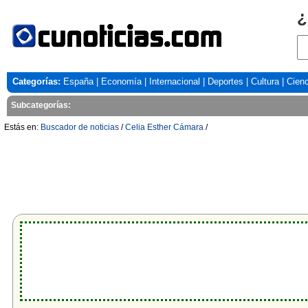
¿
Categorías:
España
|
Economía
|
Internacional
|
Deportes
|
Cultura
|
Cienc
Subcategorías:
Estás en:
Buscador de noticias
/
Celia Esther Cámara
/