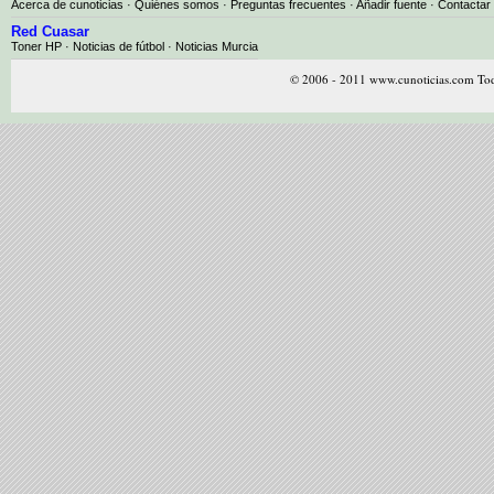
Acerca de cunoticias
·
Quiénes somos
·
Preguntas frecuentes
·
Añadir fuente
·
Contactar
Red Cuasar
Toner HP · Noticias de fútbol · Noticias Murcia
© 2006 - 2011 www.cunoticias.com Tod