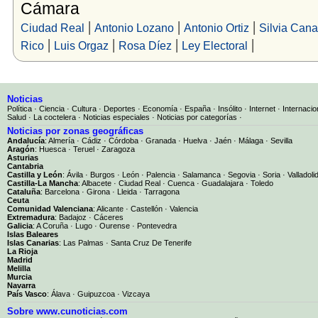
Cámara
|
|
|
Ciudad Real
Antonio Lozano
Antonio Ortiz
Silvia Cana
|
|
|
|
Rico
Luis Orgaz
Rosa Díez
Ley Electoral
Noticias
Política
·
Ciencia
·
Cultura
·
Deportes
·
Economía
·
España
·
Insólito
·
Internet
·
Internacio
Salud
·
La coctelera
·
Noticias especiales
·
Noticias por categorías
·
Noticias por zonas geográficas
Andalucía
:
Almería
·
Cádiz
·
Córdoba
·
Granada
·
Huelva
·
Jaén
·
Málaga
·
Sevilla
Aragón
:
Huesca
·
Teruel
·
Zaragoza
Asturias
Cantabria
Castilla y León
:
Ávila
·
Burgos
·
León
·
Palencia
·
Salamanca
·
Segovia
·
Soria
·
Valladoli
Castilla-La Mancha
:
Albacete
·
Ciudad Real
·
Cuenca
·
Guadalajara
·
Toledo
Cataluña
:
Barcelona
·
Girona
·
Lleida
·
Tarragona
Ceuta
Comunidad Valenciana
:
Alicante
·
Castellón
·
Valencia
Extremadura
:
Badajoz
·
Cáceres
Galicia
:
A Coruña
·
Lugo
·
Ourense
·
Pontevedra
Islas Baleares
Islas Canarias
:
Las Palmas
·
Santa Cruz De Tenerife
La Rioja
Madrid
Melilla
Murcia
Navarra
País Vasco
:
Álava
·
Guipuzcoa
·
Vizcaya
Sobre www.cunoticias.com