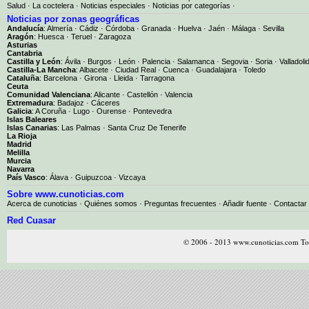
Salud
·
La coctelera
·
Noticias especiales
·
Noticias por categorías
·
Noticias por zonas geográficas
Andalucía
:
Almería
·
Cádiz
·
Córdoba
·
Granada
·
Huelva
·
Jaén
·
Málaga
·
Sevilla
Aragón
:
Huesca
·
Teruel
·
Zaragoza
Asturias
Cantabria
Castilla y León
:
Ávila
·
Burgos
·
León
·
Palencia
·
Salamanca
·
Segovia
·
Soria
·
Valladoli
Castilla-La Mancha
:
Albacete
·
Ciudad Real
·
Cuenca
·
Guadalajara
·
Toledo
Cataluña
:
Barcelona
·
Girona
·
Lleida
·
Tarragona
Ceuta
Comunidad Valenciana
:
Alicante
·
Castellón
·
Valencia
Extremadura
:
Badajoz
·
Cáceres
Galicia
:
A Coruña
·
Lugo
·
Ourense
·
Pontevedra
Islas Baleares
Islas Canarias
:
Las Palmas
·
Santa Cruz De Tenerife
La Rioja
Madrid
Melilla
Murcia
Navarra
País Vasco
:
Álava
·
Guipuzcoa
·
Vizcaya
Sobre www.cunoticias.com
Acerca de cunoticias
·
Quiénes somos
·
Preguntas frecuentes
·
Añadir fuente
·
Contactar
Red Cuasar
© 2006 - 2013 www.cunoticias.com Tod