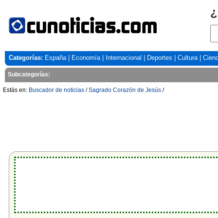
¿
Categorías:
España
|
Economía
|
Internacional
|
Deportes
|
Cultura
|
Cienc
Subcategorías:
Estás en:
Buscador de noticias
/
Sagrado Corazón de Jesús
/