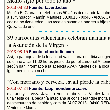
Medio siglo por todo lo alto
2013-08-30
Fuente: laverdad.es
Mesón El Granaino celebra sus 50 años dedicando la pal
a su fundador, Ramón Martínez 30.08.13 - 00:48 - AROA
cocina no tiene edad. Las recetas pasan de padres a hijos y
Quizá cada uno...
39 parroquias valencianas celebran mañana a s
la Asunción de la Virgen
2013-08-15
Fuente: elperiodic.com
Así, la parroquia de la localidad valenciana de Llíria acog
solemne a las 11:30 horas presidida por el cardenal Antoni
según han informado a la agencia AVAN fuentes de la local
Igualmente, esta noche..
"Con marrano y cerveza, Javalí pierde la ca
2013-07-24
Fuente: laopiniondemurcia.es
marrano y cerveza, Javalí pierde la cabeza´ IU-Verdes lam
una fiesta de la pedanía murciana al considerar que incita
desmesurado de bebida y comida 24.07.2013 | 04:00 RE
Verdes de Murcia...