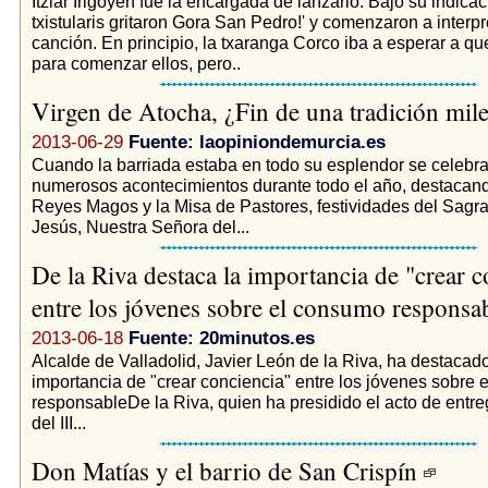
Itziar Irigoyen fue la encargada de lanzarlo. Bajo su indicac
txistularis gritaron Gora San Pedro!' y comenzaron a interpr
canción. En principio, la txaranga Corco iba a esperar a q
para comenzar ellos, pero..
Virgen de Atocha, ¿Fin de una tradición mil
2013-06-29
Fuente: laopiniondemurcia.es
Cuando la barriada estaba en todo su esplendor se celebr
numerosos acontecimientos durante todo el año, destacand
Reyes Magos y la Misa de Pastores, festividades del Sag
Jesús, Nuestra Señora del...
De la Riva destaca la importancia de "crear c
entre los jóvenes sobre el consumo responsa
2013-06-18
Fuente: 20minutos.es
Alcalde de Valladolid, Javier León de la Riva, ha destacado
importancia de "crear conciencia" entre los jóvenes sobre
responsableDe la Riva, quien ha presidido el acto de entr
del III...
Don Matías y el barrio de San Crispín