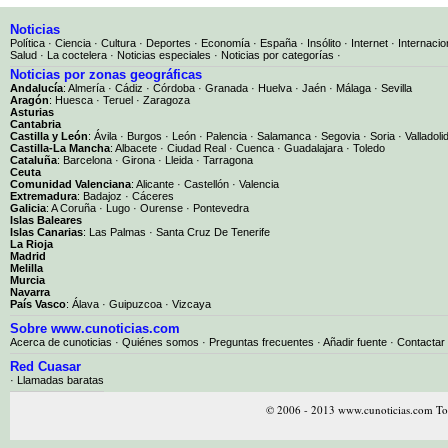
Noticias
Política
·
Ciencia
·
Cultura
·
Deportes
·
Economía
·
España
·
Insólito
·
Internet
·
Internacio
Salud
·
La coctelera
·
Noticias especiales
·
Noticias por categorías
·
Noticias por zonas geográficas
Andalucía
:
Almería
·
Cádiz
·
Córdoba
·
Granada
·
Huelva
·
Jaén
·
Málaga
·
Sevilla
Aragón
:
Huesca
·
Teruel
·
Zaragoza
Asturias
Cantabria
Castilla y León
:
Ávila
·
Burgos
·
León
·
Palencia
·
Salamanca
·
Segovia
·
Soria
·
Valladoli
Castilla-La Mancha
:
Albacete
·
Ciudad Real
·
Cuenca
·
Guadalajara
·
Toledo
Cataluña
:
Barcelona
·
Girona
·
Lleida
·
Tarragona
Ceuta
Comunidad Valenciana
:
Alicante
·
Castellón
·
Valencia
Extremadura
:
Badajoz
·
Cáceres
Galicia
:
A Coruña
·
Lugo
·
Ourense
·
Pontevedra
Islas Baleares
Islas Canarias
:
Las Palmas
·
Santa Cruz De Tenerife
La Rioja
Madrid
Melilla
Murcia
Navarra
País Vasco
:
Álava
·
Guipuzcoa
·
Vizcaya
Sobre www.cunoticias.com
Acerca de cunoticias
·
Quiénes somos
·
Preguntas frecuentes
·
Añadir fuente
·
Contactar
Red Cuasar
· Llamadas baratas
© 2006 - 2013 www.cunoticias.com Tod