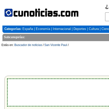
¿
Categorías:
España
|
Economía
|
Internacional
|
Deportes
|
Cultura
|
Cienc
Subcategorías:
Estás en:
Buscador de noticias
/
San Vicente Paul
/