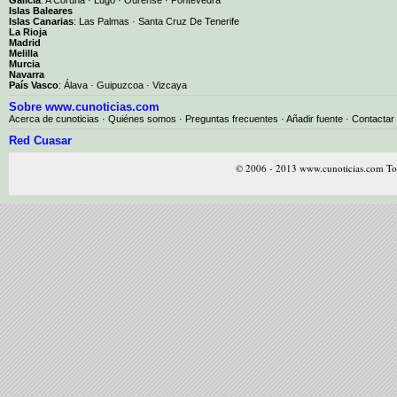
Islas Baleares
Islas Canarias
:
Las Palmas
·
Santa Cruz De Tenerife
La Rioja
Madrid
Melilla
Murcia
Navarra
País Vasco
:
Álava
·
Guipuzcoa
·
Vizcaya
Sobre www.cunoticias.com
Acerca de cunoticias
·
Quiénes somos
·
Preguntas frecuentes
·
Añadir fuente
·
Contactar
Red Cuasar
© 2006 - 2013 www.cunoticias.com Tod