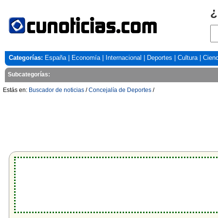
¿
Categorías:
España
|
Economía
|
Internacional
|
Deportes
|
Cultura
|
Cienc
Subcategorías:
Estás en:
Buscador de noticias
/
Concejalía de Deportes
/