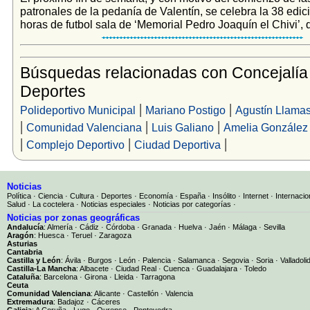
patronales de la pedanía de Valentín, se celebra la 38 edic
horas de futbol sala de ‘Memorial Pedro Joaquín el Chivi’, 
Búsquedas relacionadas con Concejalía
Deportes
|
|
Polideportivo Municipal
Mariano Postigo
Agustín Llama
|
|
|
Comunidad Valenciana
Luis Galiano
Amelia González
|
|
|
Complejo Deportivo
Ciudad Deportiva
Noticias
Política
·
Ciencia
·
Cultura
·
Deportes
·
Economía
·
España
·
Insólito
·
Internet
·
Internacio
Salud
·
La coctelera
·
Noticias especiales
·
Noticias por categorías
·
Noticias por zonas geográficas
Andalucía
:
Almería
·
Cádiz
·
Córdoba
·
Granada
·
Huelva
·
Jaén
·
Málaga
·
Sevilla
Aragón
:
Huesca
·
Teruel
·
Zaragoza
Asturias
Cantabria
Castilla y León
:
Ávila
·
Burgos
·
León
·
Palencia
·
Salamanca
·
Segovia
·
Soria
·
Valladoli
Castilla-La Mancha
:
Albacete
·
Ciudad Real
·
Cuenca
·
Guadalajara
·
Toledo
Cataluña
:
Barcelona
·
Girona
·
Lleida
·
Tarragona
Ceuta
Comunidad Valenciana
:
Alicante
·
Castellón
·
Valencia
Extremadura
:
Badajoz
·
Cáceres
Galicia
:
A Coruña
·
Lugo
·
Ourense
·
Pontevedra