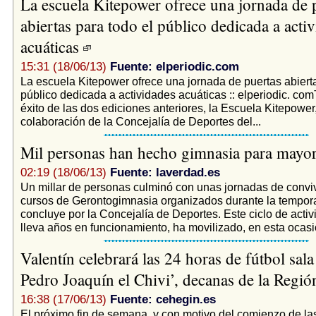
La escuela Kitepower ofrece una jornada de 
abiertas para todo el público dedicada a acti
acuáticas
15:31 (18/06/13)
Fuente: elperiodic.com
La escuela Kitepower ofrece una jornada de puertas abierta
público dedicada a actividades acuáticas :: elperiodic. com
éxito de las dos ediciones anteriores, la Escuela Kitepower,
colaboración de la Concejalía de Deportes del...
Mil personas han hecho gimnasia para mayo
02:19 (18/06/13)
Fuente: laverdad.es
Un millar de personas culminó con unas jornadas de convi
cursos de Gerontogimnasia organizados durante la tempo
concluye por la Concejalía de Deportes. Este ciclo de acti
lleva años en funcionamiento, ha movilizado, en esta ocasió
Valentín celebrará las 24 horas de fútbol sal
Pedro Joaquín el Chivi’, decanas de la Regi
16:38 (17/06/13)
Fuente: cehegin.es
El próximo fin de semana, y con motivo del comienzo de las