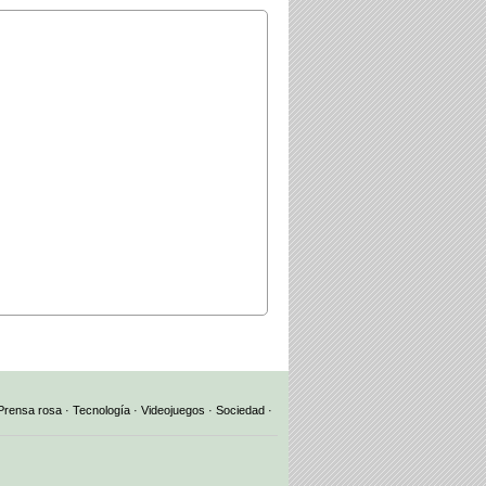
Prensa rosa
·
Tecnología
·
Videojuegos
·
Sociedad
·