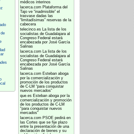
médicos interinos
lacerca.com
Plataforma del
ez
Tajo ve “inadmisible” el
trasvase dadas las
“limitadísimas” reservas de la
cabecera
tado
telecinco.es
La lista de los
 de
socialistas de Guadalajara al
Congreso Federal estará
e
encabezada por José García
Salinas
dad
lacerca.com
La lista de los
ar
socialistas de Guadalajara al
Congreso Federal estará
ades
encabezada por José García
Salinas
lacerca.com
Esteban aboga
por la comercialización y
o
promoción de los productos
cal
de C-LM “para conquistar
nuevos mercados”
que.es
Esteban aboga por la
comercialización y promoción
de los productos de C-LM
"para conquistar nuevos
mercados"
lacerca.com
PSOE pedirá en
las Cortes que se fije plazo
entre la presentación de una
declaración de bienes y su