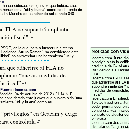
com
, ha considerado este jueves que hubiera sido
a herramienta "útil y buena" como es el Fondo de
lla-La Mancha se ha adherido solicitando 848
al FLA no supondrá implantar
ación fiscal"
 PSOE, en la que insta a buscar un sistema
Noticias con vid
de Hacienda, Arturo Romaní, ha considerado este
lidad" no aprovechar una herramienta "útil y...
lacerca.com
Junta dic
Moody’s sitúa la califi
a que adherirse al FLA no
crediticia de C-LM en e
Ba3 debido a su adhes
plantar “nuevas medidas de
FLA
lacerca.com
C-LM ase
ón fiscal”
que adherirse al FLA 
supondrá implantar “n
Fuente: lacerca.com
medidas de consolida
icación: 04 de octubre de 2012 / 21:14 h. El
fiscal”
ha considerado este jueves que hubiera sido “una
lacerca.com
Empleado
ramienta “útil y buena” como es...
Teletech pedirán a Jun
poder permanecer en e
centro una vez finalice
 “privilegios” en Geacam y exige
contrato de alquiler co
empresa
para controlarla
lacerca.com
Jou anim
disfrutar de “la gran c