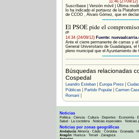
11:46 (27/09/12)
Suscríbase | Versión móvil | Última modi
lo ha indicado el portavoz de la Plataform
de CCOO , Álvaro Gómez, que en declara
El PSOE pide el compromiso 
14:34 (24/09/12)
Fuente: nuevaalcarria
Ante el cierre permanente de camas y el 
General Universitario de Guadalajara, el
pleno municipal que el Ayuntamiento de Gu
Búsquedas relacionadas co
Cospedal
|
|
Leandro Esteban
Europa Press
Ciudad
|
|
Públicas
Partido Popular
Carmen Case
|
Romaní
Noticias
Política
·
Ciencia
·
Cultura
·
Deportes
·
Economía
·
Salud
·
La coctelera
·
Noticias especiales
·
Noticias 
Noticias por zonas geográficas
Andalucía
:
Almería
·
Cádiz
·
Córdoba
·
Granada
·
H
Aragón
:
Huesca
·
Teruel
·
Zaragoza
Asturias