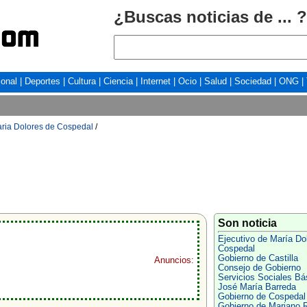
¿Buscas noticias de ... ?
ional
|
Deportes
|
Cultura
|
Ciencia
|
Internet
|
Ocio
|
Salud
|
Sociedad
|
ONG
|
aria Dolores de Cospedal
/
Son noticia
Ejecutivo de María Do
Cospedal
Gobierno de Castilla
Anuncios:
Consejo de Gobierno
Servicios Sociales Bá
José María Barreda
Gobierno de Cospedal
Gobierno de Mariano 