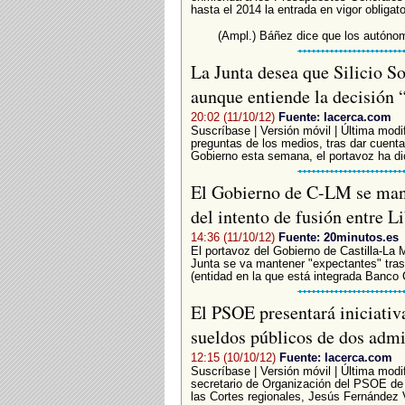
hasta el 2014 la entrada en vigor obligator
(Ampl.) Báñez dice que los autónom
La Junta desea que Silicio S
aunque entiende la decisión 
20:02 (11/10/12)
Fuente: lacerca.com
Suscríbase | Versión móvil | Última modif
preguntas de los medios, tras dar cuent
Gobierno esta semana, el portavoz ha dic
El Gobierno de C-LM se mante
del intento de fusión entre L
14:36 (11/10/12)
Fuente: 20minutos.es
El portavoz del Gobierno de Castilla-La
Junta se va mantener "expectantes" tras l
(entidad en la que está integrada Banco 
El PSOE presentará iniciativ
sueldos públicos de dos adm
12:15 (10/10/12)
Fuente: lacerca.com
Suscríbase | Versión móvil | Última modif
secretario de Organización del PSOE de
las Cortes regionales, Jesús Fernández 