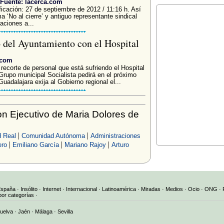
Fuente: lacerca.com
ficación: 27 de septiembre de 2012 / 11:16 h. Así
a ‘No al cierre’ y antiguo representante sindical
ciones a...
del Ayuntamiento con el Hospital
.com
recorte de personal que está sufriendo el Hospital
 Grupo municipal Socialista pedirá en el próximo
adalajara exija al Gobierno regional el...
n Ejecutivo de Maria Dolores de
|
|
 Real
Comunidad Autónoma
Administraciones
|
|
|
ro
Emiliano García
Mariano Rajoy
Arturo
España
·
Insólito
·
Internet
·
Internacional
·
Latinoamérica
·
Miradas
·
Medios
·
Ocio
·
ONG
·
por categorías
·
uelva
·
Jaén
·
Málaga
·
Sevilla