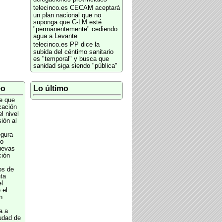
telecinco.es
CECAM aceptará
un plan nacional que no
suponga que C-LM esté
"permanentemente" cediendo
agua a Levante
telecinco.es
PP dice la
subida del céntimo sanitario
es "temporal" y busca que
sanidad siga siendo "pública"
eo
Lo último
e que
cación
l nivel
ión al
gura
no
uevas
ción
s de
ta
l
 el
n
a a
iudad de