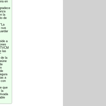
era en
gradece
anza
n la
to de
“La
o sus
uardar
pide a
iones
 RTVCM
e las
”
de la
reúne
de
ón
 de
egura
das a
 con
e que
 la
rivada
able