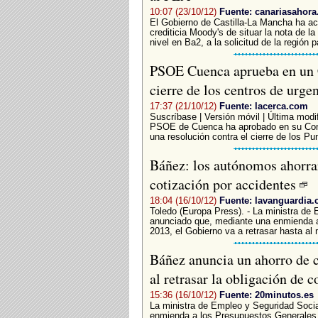
10:07 (23/10/12)
Fuente: canariasahora
El Gobierno de Castilla-La Mancha ha ach
crediticia Moody's de situar la nota de l
nivel en Ba2, a la solicitud de la región p
PSOE Cuenca aprueba en un C
cierre de los centros de urge
17:37 (21/10/12)
Fuente: lacerca.com
Suscríbase | Versión móvil | Última modif
PSOE de Cuenca ha aprobado en su Comit
una resolución contra el cierre de los Pun
Báñez: los autónomos ahorrar
cotización por accidentes
18:04 (16/10/12)
Fuente: lavanguardia
Toledo (Europa Press). - La ministra de
anunciado que, mediante una enmienda a
2013, el Gobierno va a retrasar hasta al 
Báñez anuncia un ahorro de 
al retrasar la obligación de 
15:36 (16/10/12)
Fuente: 20minutos.es
La ministra de Empleo y Seguridad Soci
enmienda a los Presupuestos Generales d