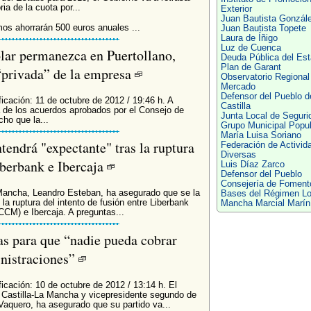
ia de la cuota por...
Exterior
Juan Bautista Gonzál
os ahorrarán 500 euros anuales ...
Juan Bautista Topete
Laura de Íñigo
Luz de Cuenca
olar permanezca en Puertollano,
Deuda Pública del Es
Plan de Garant
“privada” de la empresa
Observatorio Regional
Mercado
Defensor del Pueblo d
icación: 11 de octubre de 2012 / 19:46 h. A
Castilla
a de los acuerdos aprobados por el Consejo de
Junta Local de Seguri
ho que la...
Grupo Municipal Popul
María Luisa Soriano
ndrá "expectante" tras la ruptura
Federación de Activid
Diversas
iberbank e Ibercaja
Luis Díaz Zarco
Defensor del Pueblo
Consejería de Foment
 Mancha, Leandro Esteban, ha asegurado que se la
Bases del Régimen Lo
a ruptura del intento de fusión entre Liberbank
Mancha Marcial Marín
CCM) e Ibercaja. A preguntas...
as para que “nadie pueda cobrar
inistraciones”
icación: 10 de octubre de 2012 / 13:14 h. El
 Castilla-La Mancha y vicepresidente segundo de
Vaquero, ha asegurado que su partido va...