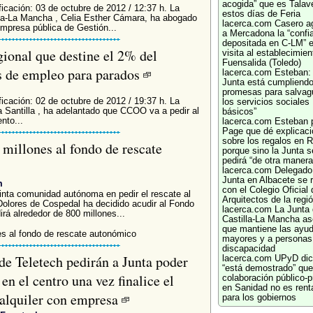
acogida” que es Talav
ficación: 03 de octubre de 2012 / 12:37 h. La
estos días de Feria
lla-La Mancha , Celia Esther Cámara, ha abogado
lacerca.com
Casero a
 empresa pública de Gestión...
a Mercadona la “confi
depositada en C-LM” e
ional que destine el 2% del
visita al establecimien
Fuensalida (Toledo)
es de empleo para parados
lacerca.com
Esteban: 
Junta está cumpliend
promesas para salvag
ficación: 02 de octubre de 2012 / 19:37 h. La
los servicios sociales
 Santilla , ha adelantado que CCOO va a pedir al
básicos”
nto...
lacerca.com
Esteban 
Page que dé explicac
sobre los regalos en
millones al fondo de rescate
porque sino la Junta s
pedirá “de otra manera
lacerca.com
Delegado 
Junta en Albacete se 
m
con el Colegio Oficial 
inta comunidad autónoma en pedir el rescate al
Arquitectos de la regi
Dolores de Cospedal ha decidido acudir al Fondo
lacerca.com
La Junta
rá alrededor de 800 millones...
Castilla-La Mancha as
que mantiene las ayu
es al fondo de rescate autonómico
mayores y a personas
discapacidad
e Teletech pedirán a Junta poder
lacerca.com
UPyD dic
“está demostrado” que
n el centro una vez finalice el
colaboración público-p
en Sanidad no es rent
 alquiler con empresa
para los gobiernos