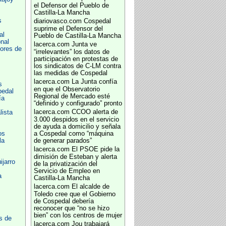
el Defensor del Pueblo de
Castilla-La Mancha
s
diariovasco.com
Cospedal
suprime el Defensor del
al
Pueblo de Castilla-La Mancha
nal
lacerca.com
Junta ve
ores de
“irrelevantes” los datos de
participación en protestas de
los sindicatos de C-LM contra
las medidas de Cospedal
lacerca.com
La Junta confía
s
en que el Observatorio
pedal
Regional de Mercado esté
ía
“definido y configurado” pronto
lacerca.com
CCOO alerta de
lista
3.000 despidos en el servicio
de ayuda a domicilio y señala
os
a Cospedal como “máquina
la
de generar parados”
lacerca.com
El PSOE pide la
dimisión de Esteban y alerta
jarro
de la privatización del
Servicio de Empleo en
a
Castilla-La Mancha
lacerca.com
El alcalde de
Toledo cree que el Gobierno
de Cospedal debería
reconocer que “no se hizo
bien” con los centros de mujer
s de
lacerca.com
Jou trabajará