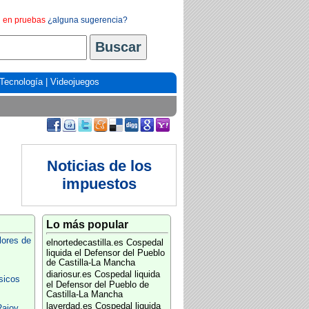
en pruebas
¿alguna sugerencia?
Tecnología
|
Videojuegos
Noticias de los
impuestos
Lo más popular
lores de
elnortedecastilla.es
Cospedal
liquida el Defensor del Pueblo
de Castilla-La Mancha
diariosur.es
Cospedal liquida
sicos
el Defensor del Pueblo de
Castilla-La Mancha
laverdad.es
Cospedal liquida
Rajoy