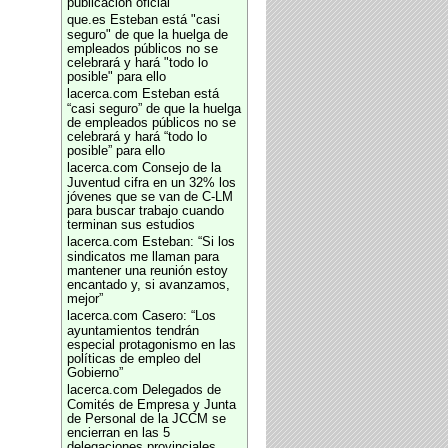
publicación oficial
que.es
Esteban está "casi
seguro" de que la huelga de
empleados públicos no se
celebrará y hará "todo lo
posible" para ello
lacerca.com
Esteban está
“casi seguro” de que la huelga
de empleados públicos no se
celebrará y hará “todo lo
posible” para ello
lacerca.com
Consejo de la
Juventud cifra en un 32% los
jóvenes que se van de C-LM
para buscar trabajo cuando
terminan sus estudios
lacerca.com
Esteban: “Si los
sindicatos me llaman para
mantener una reunión estoy
encantado y, si avanzamos,
mejor”
lacerca.com
Casero: “Los
ayuntamientos tendrán
especial protagonismo en las
políticas de empleo del
Gobierno”
lacerca.com
Delegados de
Comités de Empresa y Junta
de Personal de la JCCM se
encierran en las 5
delegaciones provinciales