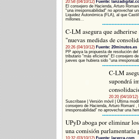
20:58 (04/10/12)
Fuente: lanzadigital.
El consejero de Hacienda, Arturo Romaní
"una irresponsabilidad" no aprovechar un
Liquidez Autonómica (FLA), al que Casti
millones...
C-LM asegura que adherirse 
"nuevas medidas de consolid
20:26 (04/10/12)
Fuente: 20minutos.es
PP apoya la propuesta de resolución del
tributario "más eficiente" El consejero 
jueves que hubiera sido "una irresponsabi
C-LM asegur
supondrá im
consolidaci
20:20 (04/10/12)
Suscríbase | Versión móvil | Última modif
consejero de Hacienda, Arturo Romaní , 
irresponsabilidad” no aprovechar una her
UPyD aboga por eliminar los
una comisión parlamentaria 
10:32 (03/10/12)
Fuente: lacerca.com