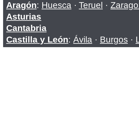
Aragón
:
Huesca
·
Teruel
·
Zarago
Asturias
Cantabria
Castilla y León
:
Ávila
·
Burgos
·
Soria
·
Valladolid
·
Zamora
Castilla-La Mancha
:
Albacete
·
C
Toledo
Cataluña
:
Barcelona
·
Girona
·
Ll
Ceuta
Comunidad Valenciana
:
Alicante
Extremadura
:
Badajoz
·
Cáceres
Galicia
:
A Coruña
·
Lugo
·
Ouren