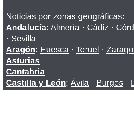
Noticias por zonas geográficas:
Andalucía
:
Almería
·
Cádiz
·
Cór
·
Sevilla
Aragón
:
Huesca
·
Teruel
·
Zarago
Asturias
Cantabria
Castilla y León
:
Ávila
·
Burgos
·
Soria
·
Valladolid
·
Zamora
Castilla-La Mancha
:
Albacete
·
C
Toledo
Cataluña
:
Barcelona
·
Girona
·
Ll