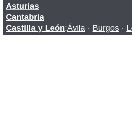
Asturias
Cantabria
Castilla y León
:
Ávila
·
Burgos
·
L
Soria
·
Valladolid
·
Zamora
Castilla-La Mancha
:
Albacete
·
C
Toledo
Cataluña
:
Barcelona
·
Girona
·
Lle
Ceuta
Comunidad Valenciana
:
Alicante
Extremadura
:
Badajoz
·
Cáceres
Galicia
:
A Coruña
·
Lugo
·
Ourens
Islas Baleares