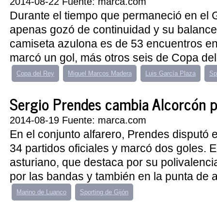
2014-08-22 Fuente: marca.com
Durante el tiempo que permaneció en el G
apenas gozó de continuidad y su balance 
camiseta azulona es de 53 encuentros en 
marcó un gol, más otros seis de Copa del 
Copa del Rey
Miguel Marcos Madera
Luis García Plaza
Sp
Sergio Prendes cambia Alcorcón 
2014-08-19 Fuente: marca.com
En el conjunto alfarero, Prendes disputó
34 partidos oficiales y marcó dos goles. 
asturiano, que destaca por su polivalenci
por las bandas y también en la punta de a
Marino de Luanco
Sporting de Gijón