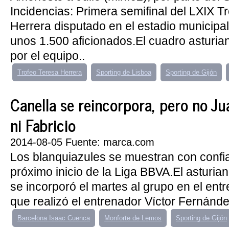
Incidencias: Primera semifinal del LXIX T
Herrera disputado en el estadio municipa
unos 1.500 aficionados.El cuadro asturia
por el equipo..
Trofeo Teresa Herrera
Sporting de Lisboa
Sporting de Gijón
Canella se reincorpora, pero no 
ni Fabricio
2014-08-05 Fuente: marca.com
Los blanquiazules se muestran con confi
próximo inicio de la Liga BBVA.El asturia
se incorporó el martes al grupo en el ent
que realizó el entrenador Víctor Fernánde
Barcelona Isaac Cuenca
Monforte de Lemos
Sporting de Gijón