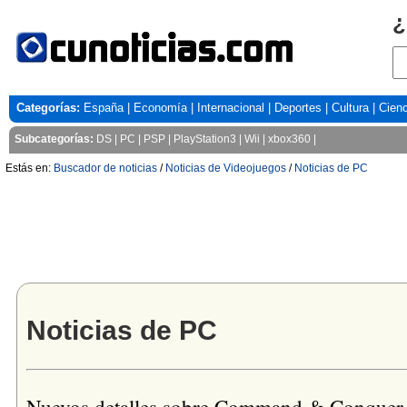
¿
Categorías:
España
|
Economía
|
Internacional
|
Deportes
|
Cultura
|
Cienc
Subcategorías:
DS
|
PC
|
PSP
|
PlayStation3
|
Wii
|
xbox360
|
Estás en:
Buscador de noticias
/
Noticias de Videojuegos
/
Noticias de PC
Noticias de PC
Nuevos detalles sobre Command & Conque