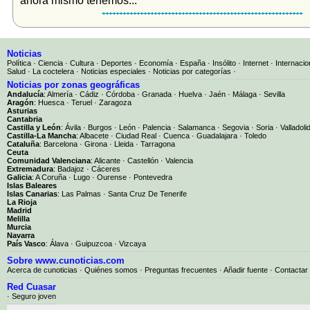
Noticias
Política
·
Ciencia
·
Cultura
·
Deportes
·
Economía
·
España
·
Insólito
·
Internet
·
Internacio
Salud
·
La coctelera
·
Noticias especiales
·
Noticias por categorías
·
Noticias por zonas geográficas
Andalucía
:
Almería
·
Cádiz
·
Córdoba
·
Granada
·
Huelva
·
Jaén
·
Málaga
·
Sevilla
Aragón
:
Huesca
·
Teruel
·
Zaragoza
Asturias
Cantabria
Castilla y León
:
Ávila
·
Burgos
·
León
·
Palencia
·
Salamanca
·
Segovia
·
Soria
·
Valladoli
Castilla-La Mancha
:
Albacete
·
Ciudad Real
·
Cuenca
·
Guadalajara
·
Toledo
Cataluña
:
Barcelona
·
Girona
·
Lleida
·
Tarragona
Ceuta
Comunidad Valenciana
:
Alicante
·
Castellón
·
Valencia
Extremadura
:
Badajoz
·
Cáceres
Galicia
:
A Coruña
·
Lugo
·
Ourense
·
Pontevedra
Islas Baleares
Islas Canarias
:
Las Palmas
·
Santa Cruz De Tenerife
La Rioja
Madrid
Melilla
Murcia
Navarra
País Vasco
:
Álava
·
Guipuzcoa
·
Vizcaya
Sobre www.cunoticias.com
Acerca de cunoticias
·
Quiénes somos
·
Preguntas frecuentes
·
Añadir fuente
·
Contactar
Red Cuasar
· Seguro joven