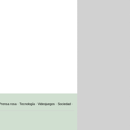
Prensa rosa
·
Tecnología
·
Videojuegos
·
Sociedad
·