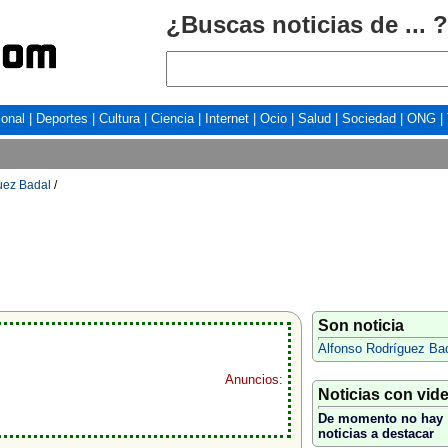
¿Buscas noticias de ... ?
ional
|
Deportes
|
Cultura
|
Ciencia
|
Internet
|
Ocio
|
Salud
|
Sociedad
|
ONG
|
uez Badal
/
Son noticia
Alfonso Rodríguez Ba
Anuncios:
Noticias con vid
De momento no hay
noticias a destacar