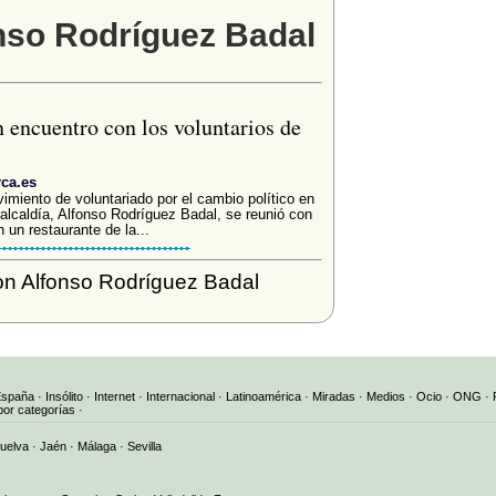
onso Rodríguez Badal
 encuentro con los voluntarios de
rca.es
miento de voluntariado por el cambio político en
a alcaldía, Alfonso Rodríguez Badal, se reunió con
 un restaurante de la...
n Alfonso Rodríguez Badal
España
·
Insólito
·
Internet
·
Internacional
·
Latinoamérica
·
Miradas
·
Medios
·
Ocio
·
ONG
·
por categorías
·
uelva
·
Jaén
·
Málaga
·
Sevilla