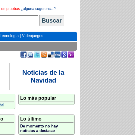
en pruebas
¿alguna sugerencia?
Tecnología
|
Videojuegos
Noticias de la
Navidad
Lo más popular
dal
eo
Lo último
De momento no hay
noticias a destacar