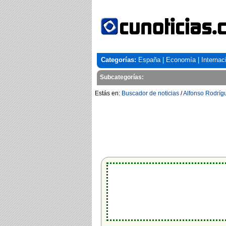
Categorías:
España
|
Economía
|
Internac
Subcategorías:
Estás en:
Buscador de noticias
/
Alfonso Rodríg