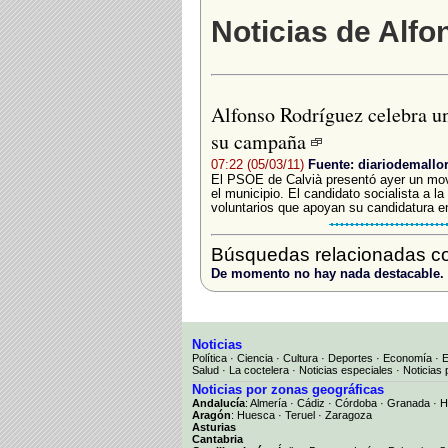
Noticias de Alf
Alfonso Rodríguez celebra un
su campaña
07:22 (05/03/11)
Fuente: diariodemallo
El PSOE de Calvià presentó ayer un movi
el municipio. El candidato socialista a l
voluntarios que apoyan su candidatura en
Búsquedas relacionadas co
De momento no hay nada destacable.
Noticias
Política
·
Ciencia
·
Cultura
·
Deportes
·
Economía
·
Salud
·
La coctelera
·
Noticias especiales
·
Noticias 
Noticias por zonas geográficas
Andalucía
:
Almería
·
Cádiz
·
Córdoba
·
Granada
·
H
Aragón
:
Huesca
·
Teruel
·
Zaragoza
Asturias
Cantabria