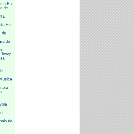
nta Eul
to de
nta
nta Eul
s de
ría de
he
 Josep
ssa
de
 Música
itera
s
yola
ul
nals de