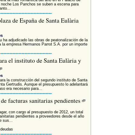
a noche Los Panchos se suben a escena para
anto...
plaza de España de Santa Eulària
es
u ha adjudicado las obras de peatonalización de la
a la empresa Hermanos Parrot S.A. por un importe
ra el instituto de Santa Eulària y
es
ara la construcción del segundo instituto de Santa
anta Gertrudis. Aunque el presupuesto lo adelantará
so era necesario para...
de facturas sanitarias pendientes
gar, con cargo al presupuesto de 2012, un total
anitarias pendientes a proveedores desde el año
e sus...
s deudas