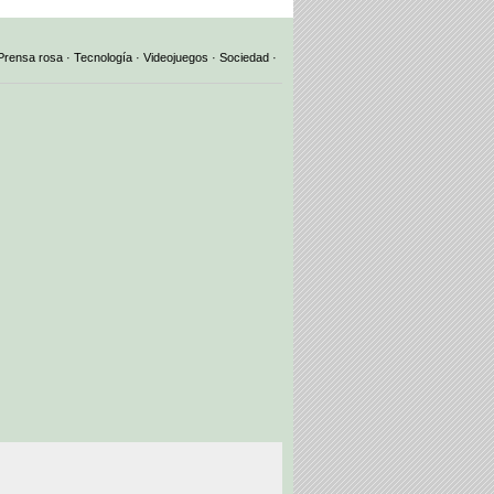
Prensa rosa
·
Tecnología
·
Videojuegos
·
Sociedad
·