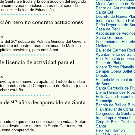
o de Santa Gertrudis y la construcción del segundo
Medio Ambiente de Sa
 próximo verano, incluso antes en el caso del
Pacte del Ayuntamien
 conseller balear de Educación,...
Santa Eul
Decreto de Nueva Pla
ación pero no concreta actuaciones
Instituto de Santa Eul
Peña Deportiva de Sa
Casa de Perú
Asociación de Vecino
es
Santa Gertrudis
al del 26º debate de Política General del Govern.
Federación de Hostele
ectos e infraestructuras sanitarias de Mallorca
Mallorca
tales previstos), pero omitió por...
Ballet de Carmen Roc
Ayuntamiento de Sant
Real Aeroclub de Eivi
e licencia de actividad para el
Plstic de Platja
Vicent Torres Planells
Semper Opera Ballet 
Dresde
es
Escuela Municipal de
levó ayer un nuevo varapalo. El Trofeo de enduro
de Santa
tenía categoría de Campeonato de Balears (era la
Santa Gertrudis de Fru
brar este fin...
Elena Hernández Riba
Folk Dance Ensemble
n de 92 años desaparecido en Santa
Sumadija
Escola de Ball de Bun
Plan Insular de Obras
Congresos de Santa E
Irene López Manuel
ormado de que se ha encontrado sin vida a Stefan
Grup de Balls Tradicio
cido desde este martes en Santa Gertrudis, en
Santa
a zona comprendida...
Pep Toni Ramon
Els Mals Esperits