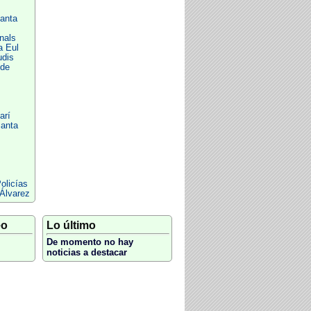
anta
nals
a Eul
udis
 de
arí
anta
olicías
 Álvarez
eo
Lo último
De momento no hay
noticias a destacar