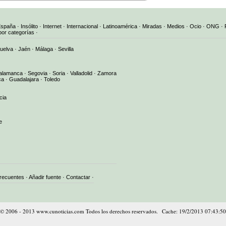
España
·
Insólito
·
Internet
·
Internacional
·
Latinoamérica
·
Miradas
·
Medios
·
Ocio
·
ONG
·
por categorías
·
uelva
·
Jaén
·
Málaga
·
Sevilla
alamanca
·
Segovia
·
Soria
·
Valladolid
·
Zamora
ca
·
Guadalajara
·
Toledo
cia
e
frecuentes
·
Añadir fuente
·
Contactar
·
© 2006 - 2013 www.cunoticias.com Todos los derechos reservados. Cache: 19/2/2013 07:43:50