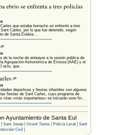
a ebrio se enfrenta a tres policías
es
 Carles que estaba borracho se enfrentó a tres
n Sant Carles, por lo que fue detenido, según
o de Santa Eulària....
a
es
o de la noche de anteayer a la sesión pública de
la Agrupación Astronómica de Eivissa (AAE) y el
l acto, que...
Carles
es
vidades deportivas y fiestas infantiles son algunos
 las fiestas de Sant Carles, cuyo programa de
citas «más importantes» se iniciarán este fin...
n Ayuntamiento de Santa Eul
|
|
|
|
Sant Josep
Vicent Torres
Policía Local
Sant
|
otección Civil