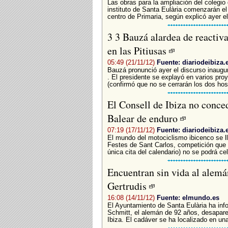
­Las obras para la ampliación del colegi
instituto de Santa Eulària comenzarán el
centro de Primaria, según explicó ayer el
3 3 Bauzá alardea de reactiv
en las Pitiusas
05:49 (21/11/12)
Fuente: diariodeibiza.
Bauzá pronunció ayer el discurso inaugur
. El presidente se explayó en varios proy
(confirmó que no se cerrarán los dos hospi
El Consell de Ibiza no conced
Balear de enduro
07:19 (17/11/12)
Fuente: diariodeibiza.
El mundo del motociclismo ibicenco se l
Festes de Sant Carlos, competición que 
única cita del calendario) no se podrá cele
Encuentran sin vida al alemá
Gertrudis
16:08 (14/11/12)
Fuente: elmundo.es
El Ayuntamiento de Santa Eulària ha inf
Schmitt, el alemán de 92 años, desapare
Ibiza. El cadáver se ha localizado en un