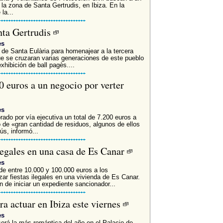
la zona de Santa Gertrudis, en Ibiza. En la
la...
nta Gertrudis
es
 de Santa Eulària para homenajear a la tercera
ue se cruzaran varias generaciones de este pueblo
exhibición de ball pagès....
0 euros a un negocio por verter
es
ado por vía ejecutiva un total de 7.200 euros a
o de «gran cantidad de residuos, algunos de ellos
s, informó...
ilegales en una casa de Es Canar
es
de entre 10.000 y 100.000 euros a los
ar fiestas ilegales en una vivienda de Es Canar.
de iniciar un expediente sancionador...
ra actuar en Ibiza este viernes
es
erá la más romántica del año en el Palacio de