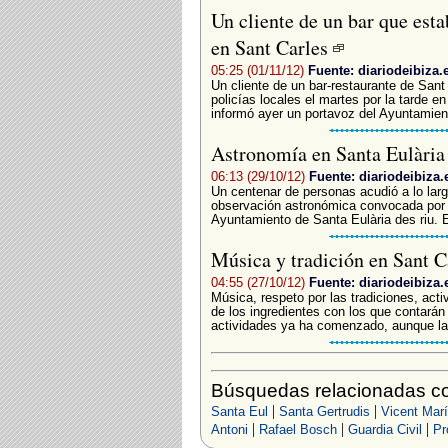
Un cliente de un bar que estab
en Sant Carles
05:25 (01/11/12)
Fuente: diariodeibiza.
Un cliente de un bar-restaurante de Sant
policías locales el martes por la tarde e
informó ayer un portavoz del Ayuntamient
Astronomía en Santa Eulàri
06:13 (29/10/12)
Fuente: diariodeibiza.
Un centenar de personas acudió a lo larg
observación astronómica convocada por 
Ayuntamiento de Santa Eulària des riu. E
Música y tradición en Sant 
04:55 (27/10/12)
Fuente: diariodeibiza.
­Música, respeto por las tradiciones, acti
de los ingredientes con los que contarán
actividades ya ha comenzado, aunque las 
Búsquedas relacionadas co
|
|
Santa Eul
Santa Gertrudis
Vicent Marí
|
|
|
Antoni
Rafael Bosch
Guardia Civil
Pr