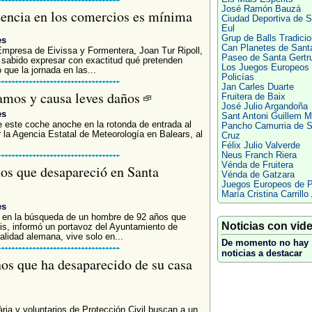
José Ramón Bauzá
encia en los comercios es mínima
Ciudad Deportiva de S
Eul
Grup de Balls Tradicio
es
Can Planetes de Sant
mpresa de Eivissa y Formentera, Joan Tur Ripoll,
Paseo de Santa Gertr
 sabido expresar con exactitud qué pretenden
Los Juegos Europeos
que la jornada en las...
Policías
Jan Carles Duarte
ramos y causa leves daños
Fruitera de Baix
José Julio Argandoña
es
Sant Antoni Guillem M
de este coche anoche en la rotonda de entrada al
Pancho Camurria de S
or la Agencia Estatal de Meteorología en Balears, al
Cruz
Félix Julio Valverde
Neus Franch Riera
Vénda de Fruitera
os que desapareció en Santa
Vénda de Gatzara
Juegos Europeos de P
María Cristina Carrillo
es
r en la búsqueda de un hombre de 92 años que
Noticias con vid
is, informó un portavoz del Ayuntamiento de
alidad alemana, vive solo en...
De momento no hay
noticias a destacar
os que ha desaparecido de su casa
ria y voluntarios de Protección Civil buscan a un