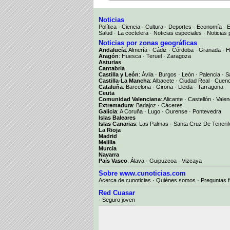
Noticias
Política
·
Ciencia
·
Cultura
·
Deportes
·
Economía
·
Salud
·
La coctelera
·
Noticias especiales
·
Noticias 
Noticias por zonas geográficas
Andalucía
:
Almería
·
Cádiz
·
Córdoba
·
Granada
·
H
Aragón
:
Huesca
·
Teruel
·
Zaragoza
Asturias
Cantabria
Castilla y León
:
Ávila
·
Burgos
·
León
·
Palencia
·
S
Castilla-La Mancha
:
Albacete
·
Ciudad Real
·
Cuen
Cataluña
:
Barcelona
·
Girona
·
Lleida
·
Tarragona
Ceuta
Comunidad Valenciana
:
Alicante
·
Castellón
·
Valen
Extremadura
:
Badajoz
·
Cáceres
Galicia
:
A Coruña
·
Lugo
·
Ourense
·
Pontevedra
Islas Baleares
Islas Canarias
:
Las Palmas
·
Santa Cruz De Tenerif
La Rioja
Madrid
Melilla
Murcia
Navarra
País Vasco
:
Álava
·
Guipuzcoa
·
Vizcaya
Sobre www.cunoticias.com
Acerca de cunoticias
·
Quiénes somos
·
Preguntas 
Red Cuasar
· Seguro joven