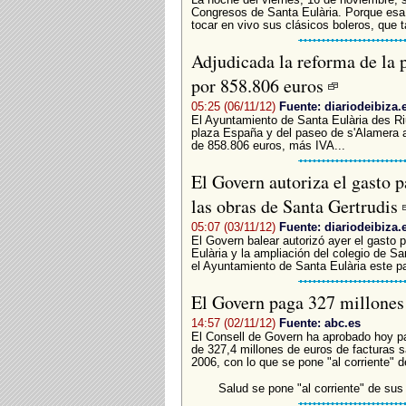
Congresos de Santa Eulària. Porque es
tocar en vivo sus clásicos boleros, que t
Adjudicada la reforma de la 
por 858.806 euros
05:25 (06/11/12)
Fuente: diariodeibiza.
­El Ayuntamiento de Santa Eulària des Ri
plaza España y del paseo de s'Alamera 
de 858.806 euros, más IVA...
El Govern autoriza el gasto pa
las obras de Santa Gertrudis
05:07 (03/11/12)
Fuente: diariodeibiza.
El Govern balear autorizó ayer el gasto p
Eulària y la ampliación del colegio de S
el Ayuntamiento de Santa Eulària este pa
El Govern paga 327 millones 
14:57 (02/11/12)
Fuente: abc.es
El Consell de Govern ha aprobado hoy pa
de 327,4 millones de euros de facturas s
2006, con lo que se pone "al corriente" d
Salud se pone "al corriente" de su