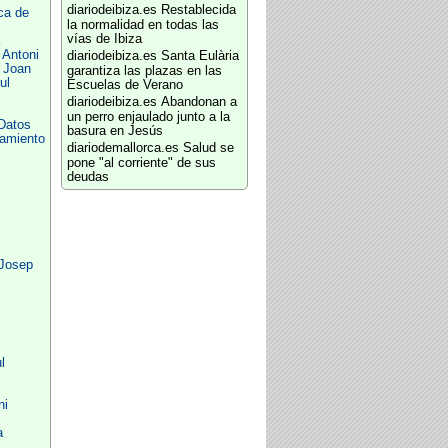
diariodeibiza.es
Restablecida
ca de
la normalidad en todas las
vías de Ibiza
 Antoni
diariodeibiza.es
Santa Eulària
 Joan
garantiza las plazas en las
ul
Escuelas de Verano
diariodeibiza.es
Abandonan a
un perro enjaulado junto a la
Datos
basura en Jesús
tamiento
diariodemallorca.es
Salud se
pone "al corriente" de sus
deudas
 Josep
l
ni
a