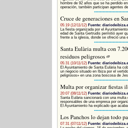
hombre de 92 años que se ha perdido en 
operación, también participan agentes de 
Cruce de generaciones en Sa
05:19 (12/11/12)
Fuente: diariodeibiza.
La fiesta organizada por el Ayuntamiento
edad de Santa Gertrudis permitió ayer q
frente a la iglesia, donde se ofreció una 
Santa Eulària multa con 7.20
residuos peligrosos
05:31 (10/11/12)
Fuente: diariodeibiza.
El Ayuntamiento de Santa Eulària ha cobr
un negocio situado en Ibiza por el vertid
peligrosos» en una zona boscosa de Jesú
Multa por organizar fiestas 
20:07 (08/11/12)
Fuente: diariodeibiza.
Santa Eulària sancionará con una multa 
responsables de una empresa por organiz
El Ayuntamiento ha explicado que acaban 
Los Panchos lo dejan todo pa
07:31 (07/11/12)
Fuente: diariodeibiza.
La noche del viernes, 16 de noviembre, s