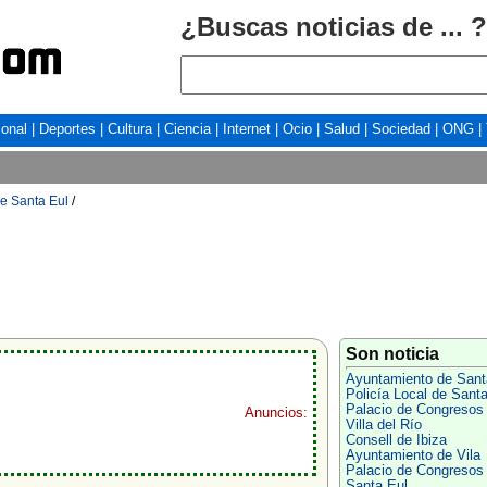
¿Buscas noticias de ... ?
ional
|
Deportes
|
Cultura
|
Ciencia
|
Internet
|
Ocio
|
Salud
|
Sociedad
|
ONG
|
e Santa Eul
/
Son noticia
Ayuntamiento de Sant
Policía Local de Santa
Palacio de Congresos
Anuncios:
Villa del Río
Consell de Ibiza
Ayuntamiento de Vila
Palacio de Congresos
Santa Eul