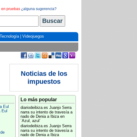
en pruebas
¿alguna sugerencia?
Tecnología
|
Videojuegos
Noticias de los
impuestos
Lo más popular
a Eul
diariodeibiza.es
Juanjo Serra
 Eul
narra su intento de travesía a
nado de Denia a Ibiza en
´Azul, azul´
diariodeibiza.es
Juanjo Serra
narra su intento de travesía a
 de
nado de Denia a Ibiza