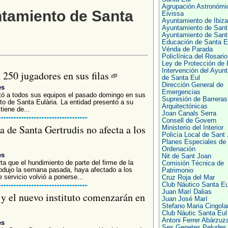
Agrupación Astronómi
ntamiento de Santa
Eivissa
Ayuntamiento de Ibiza
Ayuntamiento de Sant
Ayuntamiento de Sant
Educación de Santa E
Vénda de Parada
Policlínica del Rosario
Ley de Protección de 
Intervención del Ayun
 250 jugadores en sus filas
de Santa Eul
Dirección General de
es
Emergencias
ntó a todos sus equipos el pasado domingo en sus
Supresión de Barreras
to de Santa Eulària. La entidad presentó a su
Arquitectónicas
tiene de...
Joan Canals Serra
Consell de Govern
 de Santa Gertrudis no afecta a los
Ministerio del Interior
Policía Local de Sant
Planes Especiales de
Ordenación
es
Nit de Sant Joan
a que el hundimiento de parte del firme de la
Comisión Técnica de
rodujo la semana pasada, haya afectado a los
Patrimonio
 servicio volvió a ponerse...
Cruz Roja del Mar
Club Náutico Santa Eu
Juan Marí Dalias
 y el nuevo instituto comenzarán en
Juan José Marí
Stefano Maria Cingola
Club Náutic Santa Eul
Antoni Ferrer Abárzuz
es
Ses Genetes Peludes